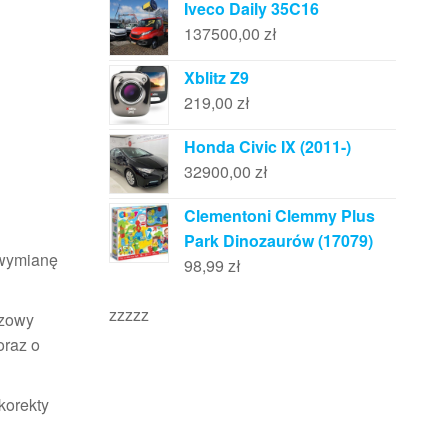
Iveco Daily 35C16
137500,00
zł
Xblitz Z9
219,00
zł
Honda Civic IX (2011-)
32900,00
zł
Clementoni Clemmy Plus
Park Dinozaurów (17079)
 wymianę
98,99
zł
zzzzz
czowy
 oraz o
korekty