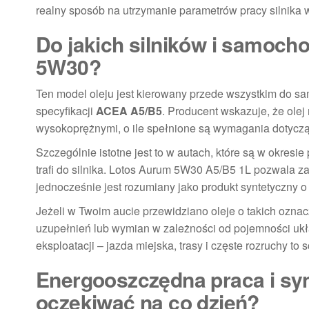
realny sposób na utrzymanie parametrów pracy silnika 
Do jakich silników i samoc
5W30?
Ten model oleju jest kierowany przede wszystkim do 
specyfikacji
ACEA A5/B5
. Producent wskazuje, że ole
wysokoprężnymi, o ile spełnione są wymagania dotycząc
Szczególnie istotne jest to w autach, które są w okresi
trafi do silnika. Lotos Aurum 5W30 A5/B5 1L pozwala z
jednocześnie jest rozumiany jako produkt syntetyczny o
Jeżeli w Twoim aucie przewidziano oleje o takich ozna
uzupełnień lub wymian w zależności od pojemności uk
eksploatacji – jazda miejska, trasy i częste rozruchy t
Energooszczędna praca i sy
oczekiwać na co dzień?