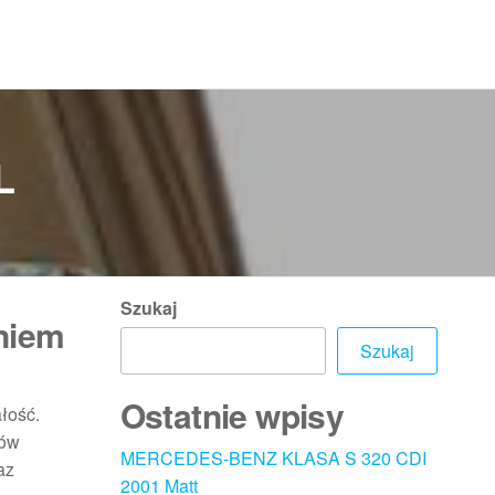
L
Szukaj
niem
Szukaj
Ostatnie wpisy
ałość.
dów
MERCEDES-BENZ KLASA S 320 CDI
az
2001 Matt