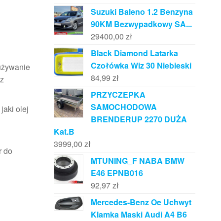
Suzuki Baleno 1.2 Benzyna
90KM Bezwypadkowy SA...
29400,00
zł
Black Diamond Latarka
Czołówka Wiz 30 Niebieski
używanie
84,99
zł
az
PRZYCZEPKA
SAMOCHODOWA
jaki olej
BRENDERUP 2270 DUŻA
Kat.B
3999,00
zł
r do
MTUNING_F NABA BMW
E46 EPNB016
92,97
zł
Mercedes-Benz Oe Uchwyt
Klamka Maski Audi A4 B6