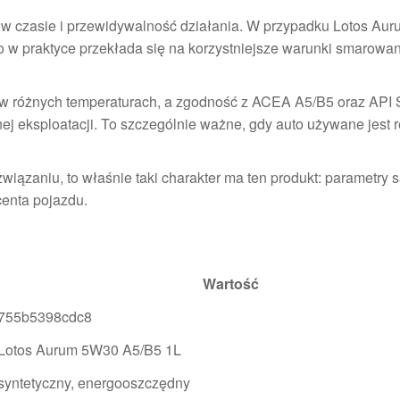
w w czasie i przewidywalność działania. W przypadku Lotos A
co w praktyce przekłada się na korzystniejsze warunki smarowan
w różnych temperaturach, a zgodność z ACEA A5/B5 oraz API
eksploatacji. To szczególnie ważne, gdy auto używane jest re
iązaniu, to właśnie taki charakter ma ten produkt: parametry 
enta pojazdu.
Wartość
755b5398cdc8
Lotos Aurum 5W30 A5/B5 1L
syntetyczny, energooszczędny