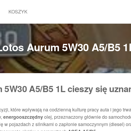
KOSZYK
Lotos Aurum 5W30 A5/B5 1
 5W30 A5/B5 1L cieszy się uzna
yzji, które wpływają na codzienną kulturę pracy auta i jego trw
y,
energooszczędny
olej, przeznaczony głównie do samocho
 w pojazdach z silnikami o zapłonie samoczynnym (diesel) or