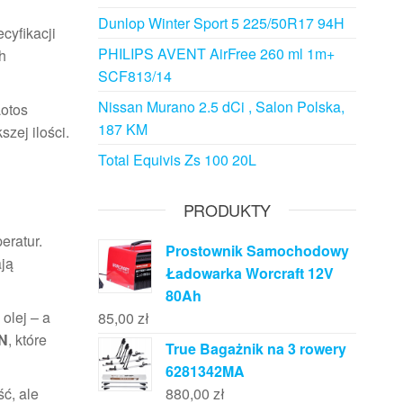
Dunlop Winter Sport 5 225/50R17 94H
cyfikacji
PHILIPS AVENT AirFree 260 ml 1m+
h
SCF813/14
Nissan Murano 2.5 dCi , Salon Polska,
Lotos
187 KM
zej ilości.
Total Equivis Zs 100 20L
PRODUKTY
eratur.
Prostownik Samochodowy
ają
Ładowarka Worcraft 12V
80Ah
olej – a
85,00
zł
N
, które
True Bagażnik na 3 rowery
6281342MA
ść, ale
880,00
zł