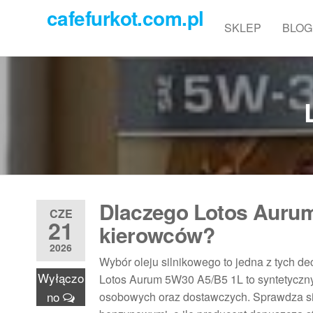
Przejdź
cafefurkot.com.pl
do
SKLEP
BLOG
treści
Dlaczego Lotos Aurum
CZE
21
kierowców?
2026
Wybór oleju silnikowego to jedna z tych dec
Wyłączo
Lotos Aurum 5W30 A5/B5 1L to syntetyczn
no
osobowych oraz dostawczych. Sprawdza się