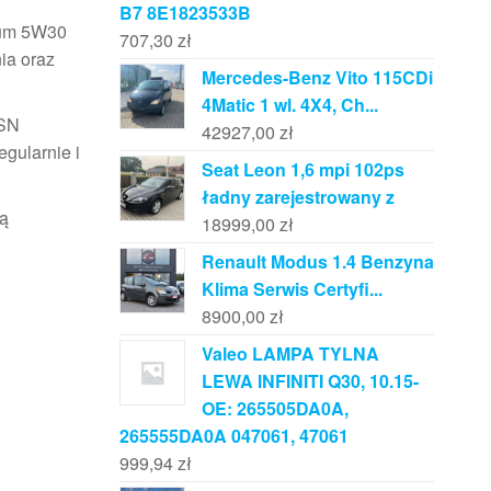
B7 8E1823533B
urum 5W30
707,30
zł
ia oraz
Mercedes-Benz Vito 115CDi
4Matic 1 wl. 4X4, Ch...
 SN
42927,00
zł
gularnie i
Seat Leon 1,6 mpi 102ps
ładny zarejestrowany z
są
18999,00
zł
Renault Modus 1.4 Benzyna
Klima Serwis Certyfi...
8900,00
zł
Valeo LAMPA TYLNA
LEWA INFINITI Q30, 10.15-
OE: 265505DA0A,
265555DA0A 047061, 47061
999,94
zł