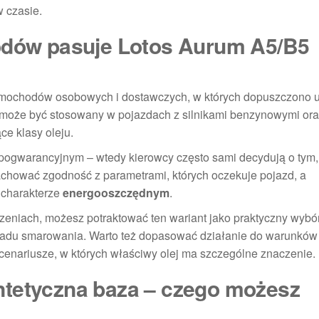
w czasie.
hodów pasuje Lotos Aurum A5/B5
samochodów osobowych i dostawczych, w których dopuszczono 
j może być stosowany w pojazdach z silnikami benzynowymi or
e klasy oleju.
e pogwarancyjnym – wtedy kierowcy często sami decydują o tym, 
achować zgodność z parametrami, których oczekuje pojazd, a
 charakterze
energooszczędnym
.
czeniach, możesz potraktować ten wariant jako praktyczny wybó
ładu smarowania. Warto też dopasować działanie do warunków
o scenariusze, w których właściwy olej ma szczególne znaczenie.
ntetyczna baza – czego możesz