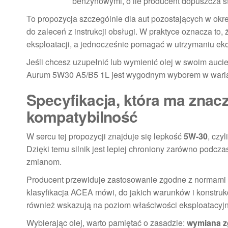
benzynowymi, o ile producent dopuszcza 
To propozycja szczególnie dla aut pozostających w okr
do zaleceń z instrukcji obsługi. W praktyce oznacza t
eksploatacji, a jednocześnie pomagać w utrzymaniu eko
Jeśli chcesz uzupełnić lub wymienić olej w swoim auci
Aurum 5W30 A5/B5 1L jest wygodnym wyborem w warianci
Specyfikacja, która ma znacz
kompatybilność
W sercu tej propozycji znajduje się lepkość
5W-30
, czy
Dzięki temu silnik jest lepiej chroniony zarówno podcza
zmianom.
Producent przewiduje zastosowanie zgodne z normami
klasyfikacja ACEA mówi, do jakich warunków i konstruk
również wskazują na poziom właściwości eksploatacyj
Wybierając olej, warto pamiętać o zasadzie:
wymiana zg