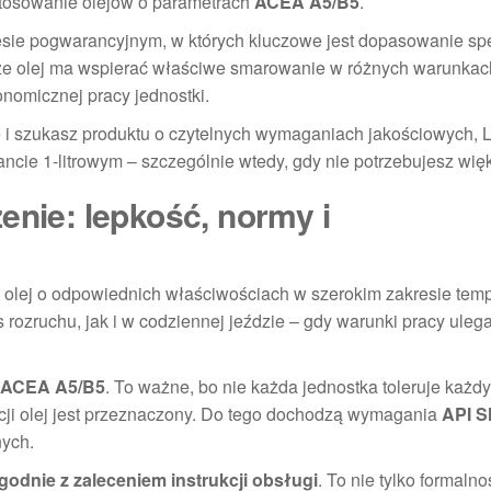
stosowanie olejów o parametrach
ACEA A5/B5
.
esie pogwarancyjnym, w których kluczowe jest dopasowanie spe
o, że olej ma wspierać właściwe smarowanie w różnych warunkac
nomicznej pracy jednostki.
e i szukasz produktu o czytelnych wymaganiach jakościowych, 
e 1-litrowym – szczególnie wtedy, gdy nie potrzebujesz więks
enie: lepkość, normy i
li olej o odpowiednich właściwościach w szerokim zakresie temp
s rozruchu, jak i w codziennej jeździe – gdy warunki pracy uleg
ACEA A5/B5
. To ważne, bo nie każda jednostka toleruje każdy 
cji olej jest przeznaczony. Do tego dochodzą wymagania
API S
nych.
odnie z zaleceniem instrukcji obsługi
. To nie tylko formalno