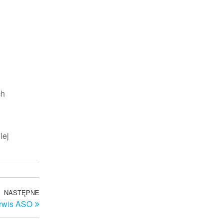
ch
iej
NASTĘPNE
Następny
erwis ASO
wpis