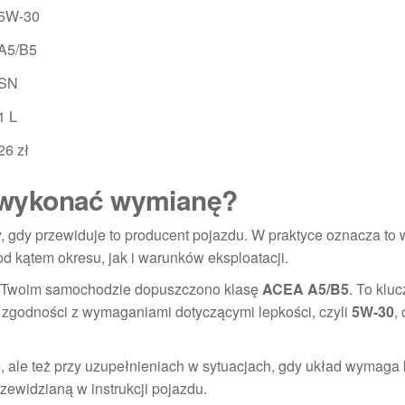
5W-30
A5/B5
SN
1 L
26 zł
dy wykonać wymianę?
y, gdy przewiduje to producent pojazdu. W praktyce oznacza to
d kątem okresu, jak i warunków eksploatacji.
e w Twoim samochodzie dopuszczono klasę
ACEA A5/B5
. To klu
 zgodności z wymaganiami dotyczącymi lepkości, czyli
5W-30
,
, ale też przy uzupełnieniach w sytuacjach, gdy układ wymaga 
zewidzianą w instrukcji pojazdu.