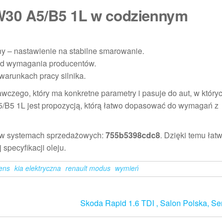
W30 A5/B5 1L w codziennym
y – nastawienie na stabilne smarowanie.
od wymagania producentów.
arunkach pracy silnika.
czego, który ma konkretne parametry i pasuje do aut, w który
B5 1L jest propozycją, którą łatwo dopasować do wymagań z
ję w systemach sprzedażowych:
755b5398cdc8
. Dzięki temu łatw
specyfikacji oleju.
rens
kia elektryczna
renault modus
wymień
Skoda Rapid 1.6 TDI , Salon Polska, S