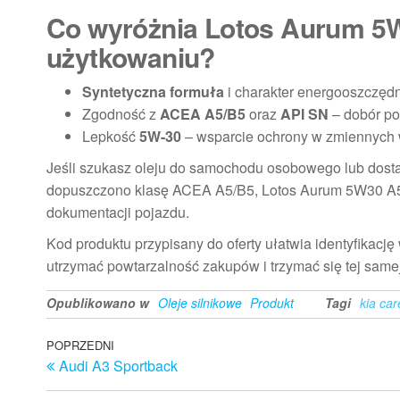
Co wyróżnia Lotos Aurum 5
użytkowaniu?
Syntetyczna formuła
i charakter energooszczędn
Zgodność z
ACEA A5/B5
oraz
API SN
– dobór p
Lepkość
5W-30
– wsparcie ochrony w zmiennych w
Jeśli szukasz oleju do samochodu osobowego lub dostaw
dopuszczono klasę ACEA A5/B5, Lotos Aurum 5W30 A5/
dokumentacji pojazdu.
Kod produktu przypisany do oferty ułatwia identyfikac
utrzymać powtarzalność zakupów i trzymać się tej samej 
Opublikowano w
Oleje silnikowe
Produkt
Tagi
kia ca
Nawigacja
Poprzedni
POPRZEDNI
Audi A3 Sportback
wpis
wpisu