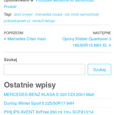
Opublikowano w
Pozostałe akcesoria do samochodu
Produkt
Tagi
land cruiser
mercedes coupe
oto moto samochody
poleasingowe.pl
renault twingo
Nawigacja
Poprzedni
POPRZEDNI
NASTĘPNE
N
Mercedes Citan maxi
Opony Kleber Quadraxer 3
wpis
w
wpisu
185/60R15 88H XL
Szukaj
Szukaj
Ostatnie wpisy
MERCEDES-BENZ KLASA S 320 CDI 2001 Matt
Dunlop Winter Sport 5 225/50R17 94H
PHILIPS AVENT AirFree 260 ml 1m+ SCF813/14