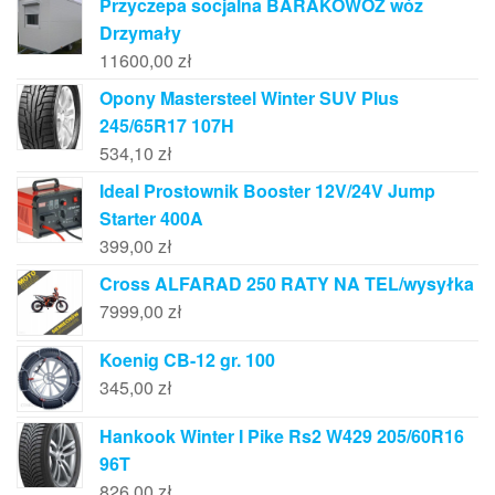
Przyczepa socjalna BARAKOWÓZ wóz
Drzymały
11600,00
zł
Opony Mastersteel Winter SUV Plus
245/65R17 107H
534,10
zł
Ideal Prostownik Booster 12V/24V Jump
Starter 400A
399,00
zł
Cross ALFARAD 250 RATY NA TEL/wysyłka
7999,00
zł
Koenig CB-12 gr. 100
345,00
zł
Hankook Winter I Pike Rs2 W429 205/60R16
96T
826,00
zł