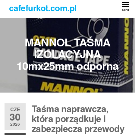
Przejdź
cafefurkot.com.pl
do
Menu
treści
MANNOL TAŚMA
IZOLACYJNA
10mx25mm odporna
Taśma naprawcza,
CZE
30
która porządkuje i
2026
zabezpiecza przewody