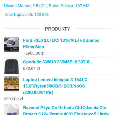
Nissan Murano 2.5 dCi , Salon Polska, 187 KM
Total Equivis Zs 100 20L
PRODUKTY
Ford F350 2.0TDCI 131KM L4H3 Jumbo
Klima Stan
75900,00
zł
Goodride SW618 235/45R18 98T XL
570,67
zł
Laptop Lenovo Ideapad 3-15ALC
15,6"/Ryzen5/8GB/512GB/NoOS
(82KU00W1PB)
2299,00
zł
Ravenol PŁyn Do UkŁadu ChłOdzenia Otc
Protect C12+ Premix 40°C Fioletowy 5 Litrów