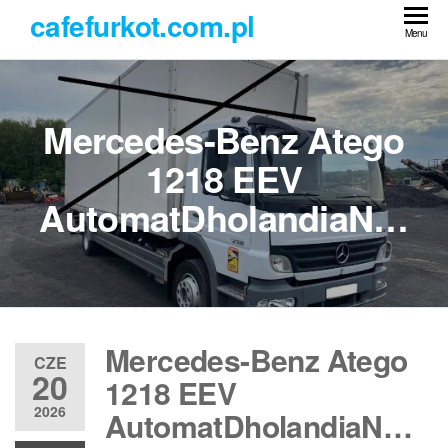
Przejdź
cafefurkot.com.pl
do
Menu
treści
Mercedes-Benz Atego
1218 EEV
AutomatDholandiaN…
Mercedes-Benz Atego
CZE
20
1218 EEV
2026
AutomatDholandiaN…