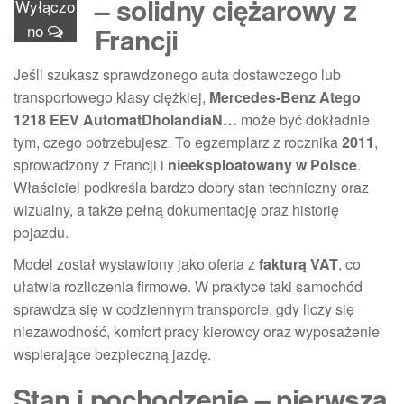
– solidny ciężarowy z
Wyłączo
no
Francji
Jeśli szukasz sprawdzonego auta dostawczego lub
transportowego klasy ciężkiej,
Mercedes-Benz Atego
1218 EEV AutomatDholandiaN…
może być dokładnie
tym, czego potrzebujesz. To egzemplarz z rocznika
2011
,
sprowadzony z Francji i
nieeksploatowany w Polsce
.
Właściciel podkreśla bardzo dobry stan techniczny oraz
wizualny, a także pełną dokumentację oraz historię
pojazdu.
Model został wystawiony jako oferta z
fakturą VAT
, co
ułatwia rozliczenia firmowe. W praktyce taki samochód
sprawdza się w codziennym transporcie, gdy liczy się
niezawodność, komfort pracy kierowcy oraz wyposażenie
wspierające bezpieczną jazdę.
Stan i pochodzenie – pierwsza