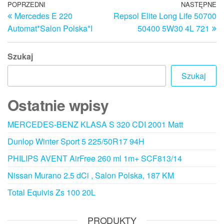
Nawigacja
Poprzedni
POPRZEDNI
NASTĘPNE
N
Mercedes E 220
Repsol Elite Long Life 50700
wpis
w
wpisu
Automat*Salon Polska*I
50400 5W30 4L 721
Szukaj
Szukaj
Ostatnie wpisy
MERCEDES-BENZ KLASA S 320 CDI 2001 Matt
Dunlop Winter Sport 5 225/50R17 94H
PHILIPS AVENT AirFree 260 ml 1m+ SCF813/14
Nissan Murano 2.5 dCi , Salon Polska, 187 KM
Total Equivis Zs 100 20L
PRODUKTY