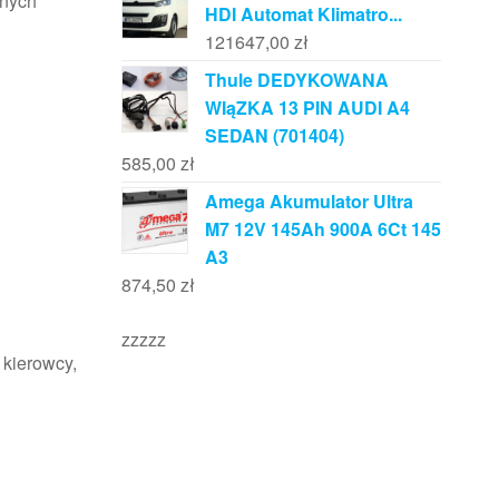
znych
HDI Automat Klimatro...
121647,00
zł
Thule DEDYKOWANA
WIąZKA 13 PIN AUDI A4
SEDAN (701404)
585,00
zł
Amega Akumulator Ultra
M7 12V 145Ah 900A 6Ct 145
A3
874,50
zł
zzzzz
 kierowcy,