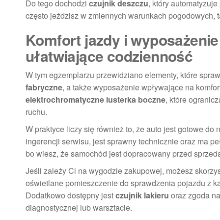
Do tego dochodzi
czujnik deszczu
, który automatyzuj
często jeździsz w zmiennych warunkach pogodowych, ta
Komfort jazdy i wyposażenie 
ułatwiające codzienność
W tym egzemplarzu przewidziano elementy, które sprawia
fabryczne
, a także wyposażenie wpływające na komfor
elektrochromatyczne lusterka boczne
, które ogranic
ruchu.
W praktyce liczy się również to, że auto jest gotowe d
ingerencji serwisu, jest sprawny technicznie oraz ma 
bo wiesz, że samochód jest dopracowany przed sprzed
Jeśli zależy Ci na wygodzie zakupowej, możesz skorzy
oświetlane pomieszczenie do sprawdzenia pojazdu z kan
Dodatkowo dostępny jest
czujnik lakieru
oraz zgoda na
diagnostycznej lub warsztacie.