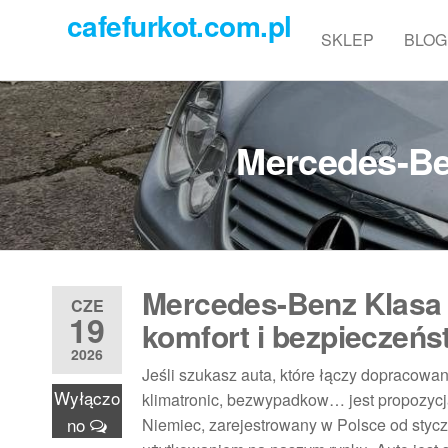
Przejdź
cafefurkot.com.pl
do
SKLEP
BLOG
treści
Mercedes-Be
Mercedes-Benz Klasa
CZE
19
komfort i bezpieczeńs
2026
Jeśli szukasz auta, które łączy dopracowa
Wyłączo
klimatronic, bezwypadkow… jest propozycj
no
Niemiec, zarejestrowany w Polsce od stycz