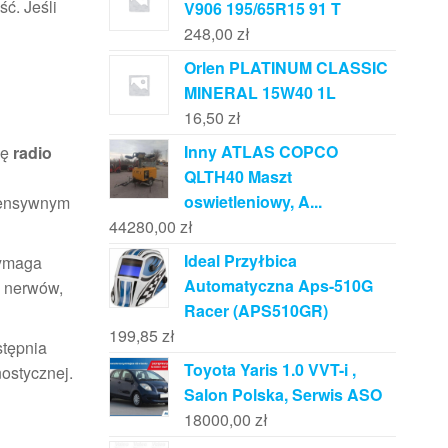
ć. Jeśli
V906 195/65R15 91 T
248,00
zł
Orlen PLATINUM CLASSIC
MINERAL 15W40 1L
16,50
zł
Inny ATLAS COPCO
ię
radio
QLTH40 Maszt
oswietleniowy, A...
ntensywnym
44280,00
zł
Ideal Przyłbica
wymaga
Automatyczna Aps-510G
i nerwów,
Racer (APS510GR)
199,85
zł
stępnia
Toyota Yaris 1.0 VVT-i ,
ostycznej.
Salon Polska, Serwis ASO
18000,00
zł