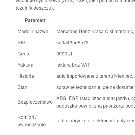
wsparcie systemowe (ABS, ESP), jak i pomoc w manewr
(czujnik deszczu).
Parametr
Model / nazwa
Mercedes-Benz Klasa C klimatroni
SKU
cb0a43ae5a73
Cena
9900 zł
Faktura
faktura bez VAT
Historia
auto importowane z terenu Niemiec,
Stan
sprawne technicznie, pełna dokumen
ABS, ESP (stabilizacja toru jazdy), 
Bezpieczeństwo
poduszka powietrzna pasażera, pod
Komfort /
radio fabryczne, elektrochromatyczne
wyposażenie