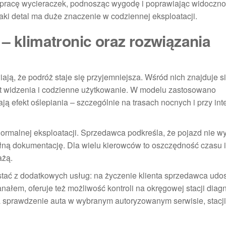
e pracę wycieraczek, podnosząc wygodę i poprawiając widocznoś
ki detal ma duże znaczenie w codziennej eksploatacji.
– klimatronic oraz rozwiązania
ją, że podróż staje się przyjemniejsza. Wśród nich znajduje s
t widzenia i codzienne użytkowanie. W modelu zastosowano
zają efekt oślepiania – szczególnie na trasach nocnych i przy i
o normalnej eksploatacji. Sprzedawca podkreśla, że pojazd nie 
pełną dokumentację. Dla wielu kierowców to oszczędność czasu 
ażą.
stać z dodatkowych usług: na życzenie klienta sprzedawca udo
ałem, oferuje też możliwość kontroli na okręgowej stacji diagn
 sprawdzenie auta w wybranym autoryzowanym serwisie, stacji