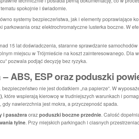
sprawne technicznie i posiada pełną dokumentację, co w proce
tematu spokojnie i świadomie.
równo systemy bezpieczeństwa, jak i elementy poprawiające ko
niki parkowania oraz elektrochromatyczne lusterka boczne. W ef
nad 15 lat doświadczenia, staranne sprawdzanie samochodów
lnym miejscu w Trójmieście na koszt zainteresowanego. Dla w
scu” pozwala podjąć decyzję bez ryzyka.
ja – ABS, ESP oraz poduszki powi
bezpieczeństwo nie jest dodatkiem „na papierze”. W wyposaż
)
, które wspierają kierowcę w trudniejszych warunkach i pomag
 gdy nawierzchnia jest mokra, a przyczepność spada.
 i pasażera
oraz
poduszki boczne przednie
. Całość dopełni
wania tylne
. Przy miejskich parkingach i ciasnych przestrzeniac