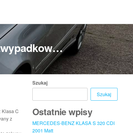
bezwypadkow…
Szukaj
Szukaj
Ostatnie wpisy
z Klasa C
wany z
MERCEDES-BENZ KLASA S 320 CDI
2001 Matt