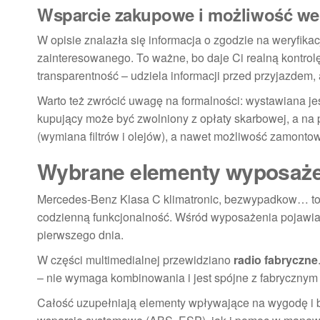
Wsparcie zakupowe i możliwość wery
W opisie znalazła się informacja o zgodzie na weryfik
zainteresowanego. To ważne, bo daje Ci realną kontrol
transparentność – udziela informacji przed przyjazdem,
Warto też zwrócić uwagę na formalności: wystawiana jes
kupujący może być zwolniony z opłaty skarbowej, a na p
(wymiana filtrów i olejów), a nawet możliwość zamontow
Wybrane elementy wyposażeni
Mercedes-Benz Klasa C klimatronic, bezwypadkow… to nie
codzienną funkcjonalność. Wśród wyposażenia pojawia
pierwszego dnia.
W części multimedialnej przewidziano
radio fabryczne
– nie wymaga kombinowania i jest spójne z fabrycznym
Całość uzupełniają elementy wpływające na wygodę i 