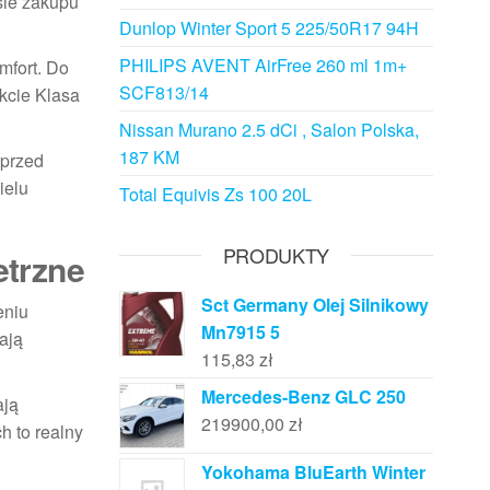
sie zakupu
Dunlop Winter Sport 5 225/50R17 94H
PHILIPS AVENT AirFree 260 ml 1m+
mfort. Do
SCF813/14
ekcie Klasa
Nissan Murano 2.5 dCi , Salon Polska,
187 KM
 przed
ielu
Total Equivis Zs 100 20L
PRODUKTY
etrzne
Sct Germany Olej Silnikowy
eniu
Mn7915 5
ają
115,83
zł
Mercedes-Benz GLC 250
ają
219900,00
zł
h to realny
Yokohama BluEarth Winter