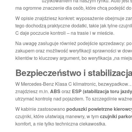
użytkowaniem na naszym rynku. Auto jest 
ma ogromne znaczenie dla osób, które chcą podejść do 
W opisie znajdziesz konkret: wyposażenie obejmuje za
tego dochodzą praktyczne dodatki, takie jak tylne czuj
C daje poczucie kontroli – na trasie i w mieście.
Na uwagę zasługuje również podejście sprzedawcy: po
zakupem oraz możliwość weryfikacji sprawności w dowo
klientów to kluczowy argument, bo weryfikacja „na miej
Bezpieczeństwo i stabilizac
W Mercedes-Benz Klasa C klimatronic, bezwypadkow… 
znajdziesz m.in.
ABS
oraz
ESP (stabilizacja toru jazdy
utrzymać kontrolę nad pojazdem. To szczególnie ważne,
W kabinie zastosowano
poduszki powietrzne kierowcy
czujniki, które ułatwiają manewry, w tym
czujniki parko
komfort, a nie tylko techniczna ciekawostka.