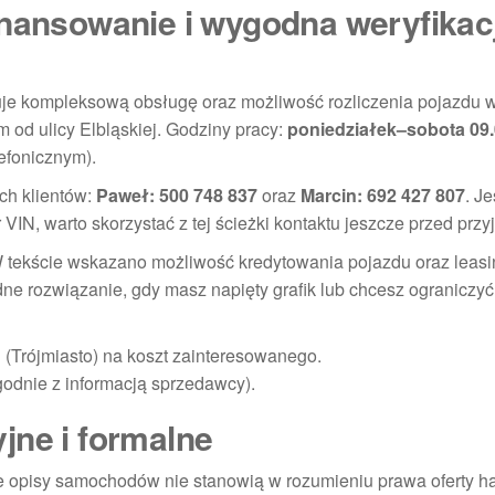
inansowanie i wygodna weryfikac
ruje kompleksową obsługę oraz możliwość rozliczenia pojazdu 
m od ulicy Elbląskiej. Godziny pracy:
poniedziałek–sobota 09
efonicznym).
ch klientów:
Paweł: 500 748 837
oraz
Marcin: 692 427 807
. J
IN, warto skorzystać z tej ścieżki kontaktu jeszcze przed prz
 W tekście wskazano możliwość kredytowania pojazdu oraz leasi
e rozwiązanie, gdy masz napięty grafik lub chcesz ograniczyć
(Trójmiasto) na koszt zainteresowanego.
godnie z informacją sprzedawcy).
jne i formalne
ne opisy samochodów nie stanowią w rozumieniu prawa oferty h