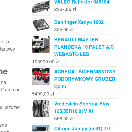
VALEO Reflektor 045104
2267,86
zł
Behringer Xenyx 1002
325,00
zł
RENAULT MASTER
e, że
PLANDEKA 10 PALET A/C
startowy
WEBASTO LED
103900,00
zł
ne
AGREGAT ŚCIERNISKOWY
PODORYWKOWY GRUBER
 na
2,2 m
i” auta od
5499,00
zł
Vredestein Sportrac 5Vw
ej jeździe
195/55R16 91V Xl
558,92
zł
ówno
Citroen Jumpy (nr.61) 2.0