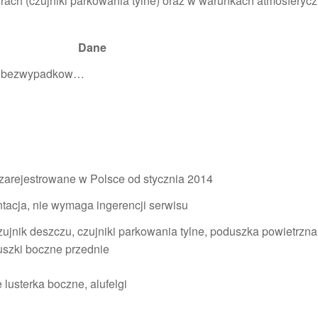
ach (czujniki parkowania tylne) oraz w warunkach atmosferyc
Dane
c, bezwypadkow…
 zarejestrowane w Polsce od stycznia 2014
tacja, nie wymaga ingerencji serwisu
czujnik deszczu, czujniki parkowania tylne, poduszka powietrzna
uszki boczne przednie
 lusterka boczne, alufelgi