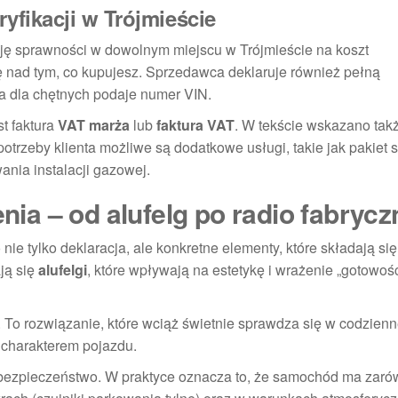
fikacji w Trójmieście
ację sprawności w dowolnym miejscu w Trójmieście na koszt
ę nad tym, co kupujesz. Sprzedawca deklaruje również pełną
 a dla chętnych podaje numer VIN.
t faktura
VAT marża
lub
faktura VAT
. W tekście wskazano takż
otrzeby klienta możliwe są dodatkowe usługi, takie jak pakiet 
ania instalacji gazowej.
a – od alufelg po radio fabrycz
 tylko deklaracja, ale konkretne elementy, które składają się
ją się
alufelgi
, które wpływają na estetykę i wrażenie „gotowośc
. To rozwiązanie, które wciąż świetnie sprawdza się w codzienn
 charakterem pojazdu.
bezpieczeństwo. W praktyce oznacza to, że samochód ma zar