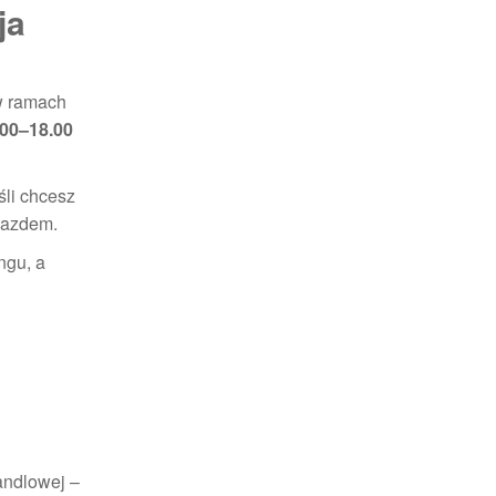
ja
w ramach
.00–18.00
eśli chcesz
yjazdem.
ngu, a
andlowej –