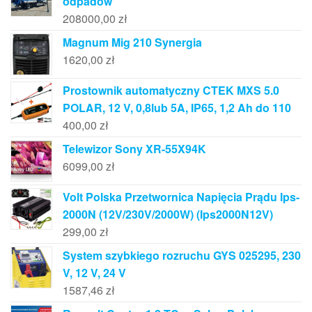
odpadów
208000,00
zł
Magnum Mig 210 Synergia
1620,00
zł
Prostownik automatyczny CTEK MXS 5.0
POLAR, 12 V, 0,8lub 5A, IP65, 1,2 Ah do 110
400,00
zł
Telewizor Sony XR-55X94K
6099,00
zł
Volt Polska Przetwornica Napięcia Prądu Ips-
2000N (12V/230V/2000W) (Ips2000N12V)
299,00
zł
System szybkiego rozruchu GYS 025295, 230
V, 12 V, 24 V
1587,46
zł