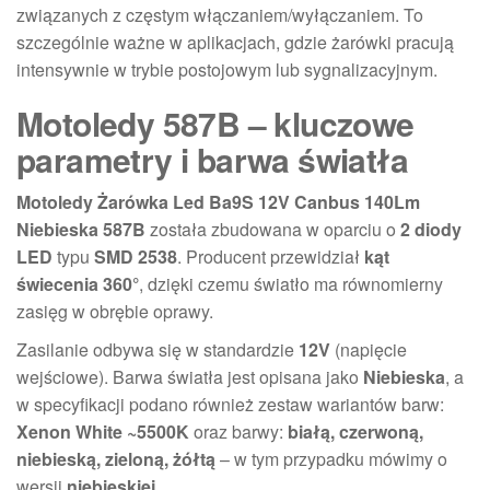
związanych z częstym włączaniem/wyłączaniem. To
szczególnie ważne w aplikacjach, gdzie żarówki pracują
intensywnie w trybie postojowym lub sygnalizacyjnym.
Motoledy 587B – kluczowe
parametry i barwa światła
Motoledy Żarówka Led Ba9S 12V Canbus 140Lm
Niebieska 587B
została zbudowana w oparciu o
2 diody
LED
typu
SMD 2538
. Producent przewidział
kąt
świecenia 360°
, dzięki czemu światło ma równomierny
zasięg w obrębie oprawy.
Zasilanie odbywa się w standardzie
12V
(napięcie
wejściowe). Barwa światła jest opisana jako
Niebieska
, a
w specyfikacji podano również zestaw wariantów barw:
Xenon White ~5500K
oraz barwy:
białą, czerwoną,
niebieską, zieloną, żółtą
– w tym przypadku mówimy o
wersji
niebieskiej
.