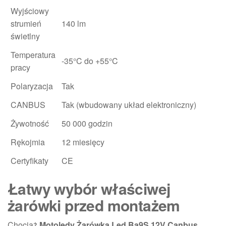
Wyjściowy
strumień
140 lm
świetlny
Temperatura
-35°C do +55°C
pracy
Polaryzacja
Tak
CANBUS
Tak (wbudowany układ elektroniczny)
Żywotność
50 000 godzin
Rękojmia
12 miesięcy
Certyfikaty
CE
Łatwy wybór właściwej
żarówki przed montażem
Chociaż
Motoledy Żarówka Led Ba9S 12V Canbus