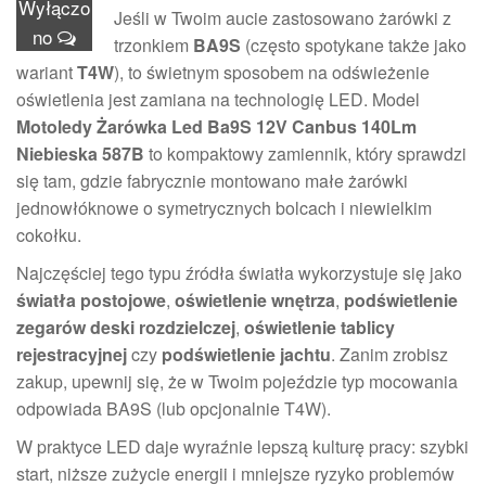
Wyłączo
Jeśli w Twoim aucie zastosowano żarówki z
no
trzonkiem
BA9S
(często spotykane także jako
wariant
T4W
), to świetnym sposobem na odświeżenie
oświetlenia jest zamiana na technologię LED. Model
Motoledy Żarówka Led Ba9S 12V Canbus 140Lm
Niebieska 587B
to kompaktowy zamiennik, który sprawdzi
się tam, gdzie fabrycznie montowano małe żarówki
jednowłóknowe o symetrycznych bolcach i niewielkim
cokołku.
Najczęściej tego typu źródła światła wykorzystuje się jako
światła postojowe
,
oświetlenie wnętrza
,
podświetlenie
zegarów deski rozdzielczej
,
oświetlenie tablicy
rejestracyjnej
czy
podświetlenie jachtu
. Zanim zrobisz
zakup, upewnij się, że w Twoim pojeździe typ mocowania
odpowiada BA9S (lub opcjonalnie T4W).
W praktyce LED daje wyraźnie lepszą kulturę pracy: szybki
start, niższe zużycie energii i mniejsze ryzyko problemów