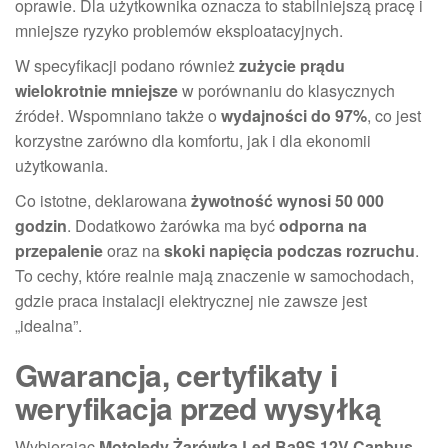
oprawie. Dla użytkownika oznacza to stabilniejszą pracę i
mniejsze ryzyko problemów eksploatacyjnych.
W specyfikacji podano również
zużycie prądu
wielokrotnie mniejsze
w porównaniu do klasycznych
źródeł. Wspomniano także o
wydajności do 97%
, co jest
korzystne zarówno dla komfortu, jak i dla ekonomii
użytkowania.
Co istotne, deklarowana
żywotność wynosi 50 000
godzin
. Dodatkowo żarówka ma być
odporna na
przepalenie
oraz na
skoki napięcia podczas rozruchu
.
To cechy, które realnie mają znaczenie w samochodach,
gdzie praca instalacji elektrycznej nie zawsze jest
„idealna”.
Gwarancja, certyfikaty i
weryfikacja przed wysyłką
Wybierając
Motoledy Żarówka Led Ba9S 12V Canbus