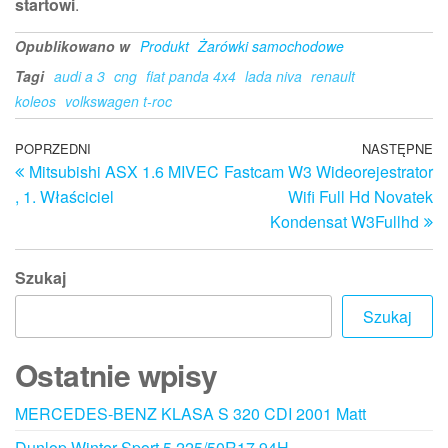
startowi
.
Opublikowano w
Produkt
Żarówki samochodowe
Tagi
audi a 3
cng
fiat panda 4x4
lada niva
renault
koleos
volkswagen t-roc
Nawigacja
Poprzedni
POPRZEDNI
NASTĘPNE
N
Mitsubishi ASX 1.6 MIVEC
Fastcam W3 Wideorejestrator
wpis
w
wpisu
, 1. Właściciel
Wifi Full Hd Novatek
Kondensat W3Fullhd
Szukaj
Szukaj
Ostatnie wpisy
MERCEDES-BENZ KLASA S 320 CDI 2001 Matt
Dunlop Winter Sport 5 225/50R17 94H