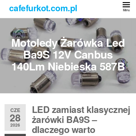
Przejdź
cafefurkot.com.pl
do
Menu
treści
Motoledy Żarówka Led
Ba9S 12V Canbus
140Lm Niebieska 587B
LED zamiast klasycznej
CZE
28
żarówki BA9S –
2026
dlaczego warto