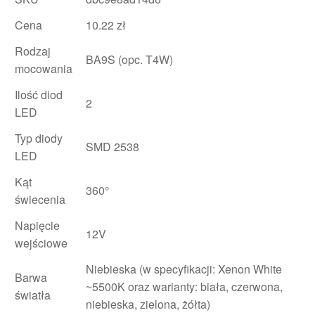
Cena
10.22 zł
Rodzaj
BA9S (opc. T4W)
mocowania
Ilość diod
2
LED
Typ diody
SMD 2538
LED
Kąt
360°
świecenia
Napięcie
12V
wejściowe
Niebieska (w specyfikacji: Xenon White
Barwa
~5500K oraz warianty: biała, czerwona,
światła
niebieska, zielona, żółta)