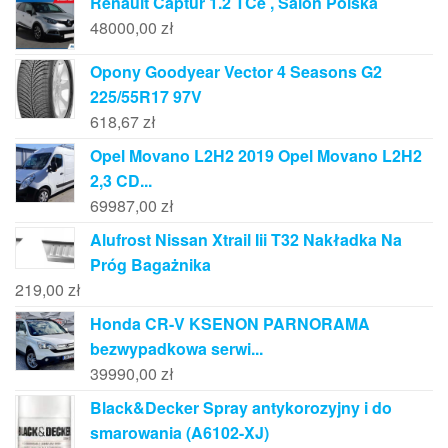
Renault Captur 1.2 TCe , Salon Polska
48000,00
zł
Opony Goodyear Vector 4 Seasons G2
225/55R17 97V
618,67
zł
Opel Movano L2H2 2019 Opel Movano L2H2
2,3 CD...
69987,00
zł
Alufrost Nissan Xtrail Iii T32 Nakładka Na
Próg Bagażnika
219,00
zł
Honda CR-V KSENON PARNORAMA
bezwypadkowa serwi...
39990,00
zł
Black&Decker Spray antykorozyjny i do
smarowania (A6102-XJ)