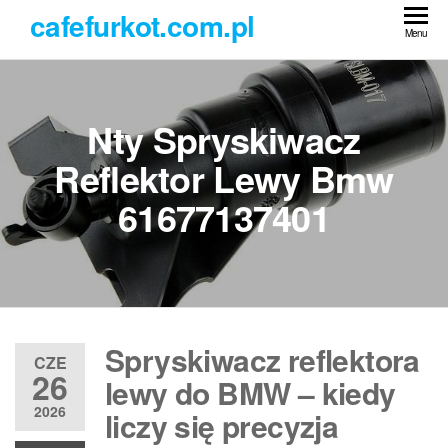
Przejdź
cafefurkot.com.pl
do
Menu
treści
Nty Spryskiwacz
Reflektor Lewy Bmw
61677137401
Spryskiwacz reflektora
CZE
26
lewy do BMW – kiedy
2026
liczy się precyzja