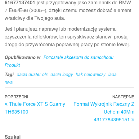
61677137401
jest przygotowany jako zamiennik do BMW
7 E65/E66 (2005–), dzięki czemu możesz dobrać element
właściwy dla Twojego auta.
Jeśli planujesz naprawę lub modernizację systemu
czyszczenia reflektorów, ten spryskiwacz stanowi prostą
drogę do przywrócenia poprawnej pracy po stronie lewej.
Opublikowano w
Pozostałe akcesoria do samochodu
Produkt
Tagi
dacia duster olx
dacia lodgy
hak holowniczy
lada
niva
Nawigacja
Poprzedni
POPRZEDNI
NASTĘPNE
N
Thule Force XT S Czarny
Format Wykrojnik Reczny Z
wpis
w
wpisu
TH635100
Uchem 40Mm
4317784395151
Szukaj