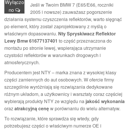
Wyłączo
Jeśli w Twoim BMW 7 (E65/E66, roczniki
no
2005 i nowsze) zauważasz pogorszenie
działania systemu czyszczenia reflektorów, warto sięgnąć
po element, który został zaprojektowany z myślą o
właściwym dopasowaniu.
Nty Spryskiwacz Reflektor
Lewy Bmw 61677137401
to część przeznaczona do
montażu po stronie lewej, wspierająca utrzymanie
czystości reflektorów w warunkach drogowych i
atmosferycznych.
Producentem jest NTY – marka znana z wysokiej klasy
części zamiennych do aut osobowych. W ofercie firmy
szczególnie wyróżniają się rozwiązania dedykowane
różnym układom, a użytkownicy i warsztaty coraz częściej
wybierają produkty NTY ze względu na
jakość wykonania
oraz
atrakcyjną cenę
w porównaniu do wielu alternatyw.
To rozwiązanie, które sprawdza się wtedy, gdy
potrzebujesz części o właściwym numerze OE i