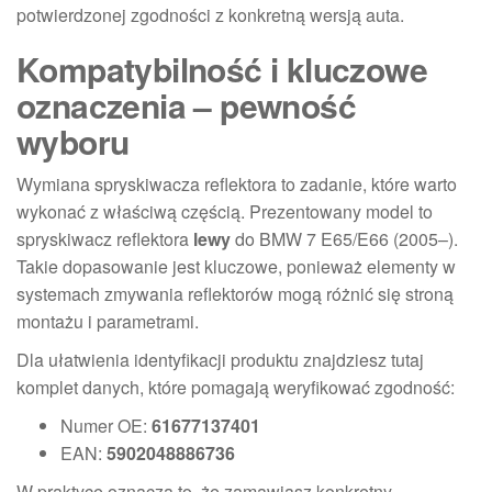
potwierdzonej zgodności z konkretną wersją auta.
Kompatybilność i kluczowe
oznaczenia – pewność
wyboru
Wymiana spryskiwacza reflektora to zadanie, które warto
wykonać z właściwą częścią. Prezentowany model to
spryskiwacz reflektora
lewy
do BMW 7 E65/E66 (2005–).
Takie dopasowanie jest kluczowe, ponieważ elementy w
systemach zmywania reflektorów mogą różnić się stroną
montażu i parametrami.
Dla ułatwienia identyfikacji produktu znajdziesz tutaj
komplet danych, które pomagają weryfikować zgodność:
Numer OE:
61677137401
EAN:
5902048886736
W praktyce oznacza to, że zamawiasz konkretny