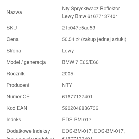
Nty Spryskiwacz Reflektor
Nazwa
Lewy Bmw 61677137401
SKU
21c047e5ad53
Cena
50.54 zł (zakup jednej sztuki)
Strona
Lewy
Model / generacja
BMW 7 E65/E66
Rocznik
2005-
Producent
NTY
Numer OE
61677137401
Kod EAN
5902048886736
Indeks
EDS-BM-017
Dodatkowe indeksy
EDS-BM-017, EDS-BM-017,
(wg danych produktu)
61677137401