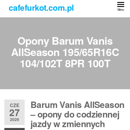
Przejdź
cafefurkot.com.pl
do
Menu
treści
Opony Barum Vanis
AllSeason 195/65R16C
104/102T 8PR 100T
Barum Vanis AllSeason
CZE
27
– opony do codziennej
2026
jazdy w zmiennych