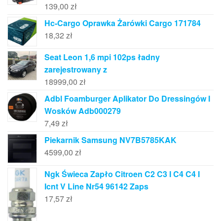
139,00
zł
Hc-Cargo Oprawka Żarówki Cargo 171784
18,32
zł
Seat Leon 1,6 mpi 102ps ładny
zarejestrowany z
18999,00
zł
Adbl Foamburger Aplikator Do Dressingów I
Wosków Adb000279
7,49
zł
Piekarnik Samsung NV7B5785KAK
4599,00
zł
Ngk Świeca Zapło Citroen C2 C3 I C4 C4 I
Icnt V Line Nr54 96142 Zaps
17,57
zł