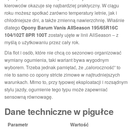
kierowców okazuje się najbardziej praktyczny. W ciągu
roku możesz spotkać zarówno temperatury letnie, jak i
chłodniejsze dni, a także zmienną nawierzchnię. Właśnie
dlatego
Opony Barum Vanis AllSeason 195/65R16C
104/102T 8PR 100T
zostały ujęte w linii AllSeason – z
myślą o użytkowaniu przez cały rok.
Dla flot i osób, które nie chcą co sezonowo organizować
wymiany ogumienia, taki wariant bywa wygodnym
wyborem. Trzeba jednak pamiętać, że „całoroczność” to
nie to samo co opony stricte zimowe w najtrudniejszych
warunkach. Mimo to, przy typowej eksploatacji i rozsądnym
stylu jazdy, ogumienie tego typu może zapewniać
sensowną równowagę.
Dane techniczne w pigułce
Parametr
Wartość