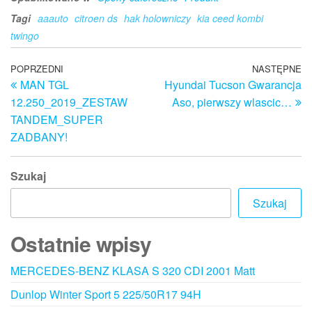
Tagi
aaauto
citroen ds
hak holowniczy
kia ceed kombi
twingo
Nawigacja
Poprzedni
POPRZEDNI
NASTĘPNE
N
MAN TGL
Hyundai Tucson Gwarancja
wpis
w
wpisu
12.250_2019_ZESTAW
Aso, pierwszy wlascic…
TANDEM_SUPER
ZADBANY!
Szukaj
Szukaj
Ostatnie wpisy
MERCEDES-BENZ KLASA S 320 CDI 2001 Matt
Dunlop Winter Sport 5 225/50R17 94H