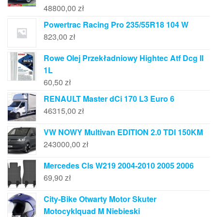
48800,00
zł
Powertrac Racing Pro 235/55R18 104 W
823,00
zł
Rowe Olej Przekładniowy Hightec Atf Dcg II
1L
60,50
zł
RENAULT Master dCi 170 L3 Euro 6
46315,00
zł
VW NOWY Multivan EDITION 2.0 TDI 150KM
243000,00
zł
Mercedes Cls W219 2004-2010 2005 2006
69,90
zł
City-Bike Otwarty Motor Skuter
Motocyklquad M Niebieski