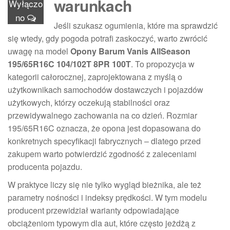
warunkach
Wyłączo
no
Jeśli szukasz ogumienia, które ma sprawdzić
się wtedy, gdy pogoda potrafi zaskoczyć, warto zwrócić
uwagę na model
Opony Barum Vanis AllSeason
195/65R16C 104/102T 8PR 100T
. To propozycja w
kategorii całorocznej, zaprojektowana z myślą o
użytkownikach samochodów dostawczych i pojazdów
użytkowych, którzy oczekują stabilności oraz
przewidywalnego zachowania na co dzień. Rozmiar
195/65R16C oznacza, że opona jest dopasowana do
konkretnych specyfikacji fabrycznych – dlatego przed
zakupem warto potwierdzić zgodność z zaleceniami
producenta pojazdu.
W praktyce liczy się nie tylko wygląd bieżnika, ale też
parametry nośności i indeksy prędkości. W tym modelu
producent przewidział warianty odpowiadające
obciążeniom typowym dla aut, które często jeżdżą z