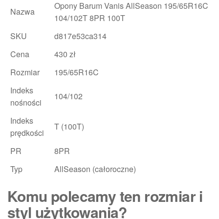
Opony Barum Vanis AllSeason 195/65R16C
Nazwa
104/102T 8PR 100T
SKU
d817e53ca314
Cena
430 zł
Rozmiar
195/65R16C
Indeks
104/102
nośności
Indeks
T (100T)
prędkości
PR
8PR
Typ
AllSeason (całoroczne)
Komu polecamy ten rozmiar i
styl użytkowania?