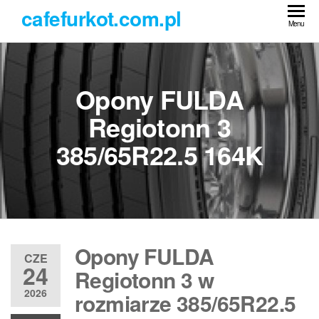
Przejdź
cafefurkot.com.pl
do
Menu
treści
Opony FULDA
Regiotonn 3
385/65R22.5 164K
Opony FULDA
CZE
24
Regiotonn 3 w
2026
rozmiarze 385/65R22.5