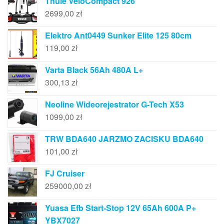
Thule VeloCompact 926
2699,00
zł
Elektro Ant0449 Sunker Elite 125 80cm
119,00
zł
Varta Black 56Ah 480A L+
300,13
zł
Neoline Wideorejestrator G-Tech X53
1099,00
zł
TRW BDA640 JARZMO ZACISKU BDA640
101,00
zł
FJ Cruiser
259000,00
zł
Yuasa Efb Start-Stop 12V 65Ah 600A P+
YBX7027