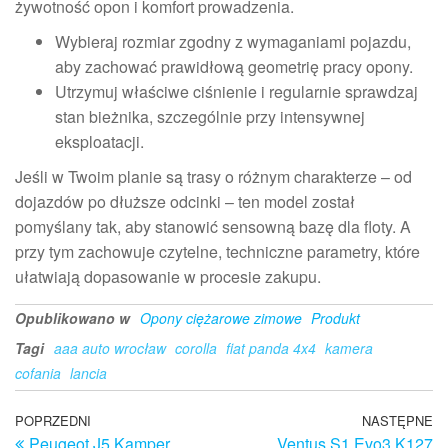
żywotność opon i komfort prowadzenia.
Wybieraj rozmiar zgodny z wymaganiami pojazdu,
aby zachować prawidłową geometrię pracy opony.
Utrzymuj właściwe ciśnienie i regularnie sprawdzaj
stan bieżnika, szczególnie przy intensywnej
eksploatacji.
Jeśli w Twoim planie są trasy o różnym charakterze – od
dojazdów po dłuższe odcinki – ten model został
pomyślany tak, aby stanowić sensowną bazę dla floty. A
przy tym zachowuje czytelne, techniczne parametry, które
ułatwiają dopasowanie w procesie zakupu.
Opublikowano w
Opony ciężarowe zimowe
Produkt
Tagi
aaa auto wrocław
corolla
fiat panda 4x4
kamera
cofania
lancia
Nawigacja
Poprzedni
POPRZEDNI
NASTĘPNE
N
Peugeot J5 Kamper
Ventus S1 Evo3 K127
wpis
w