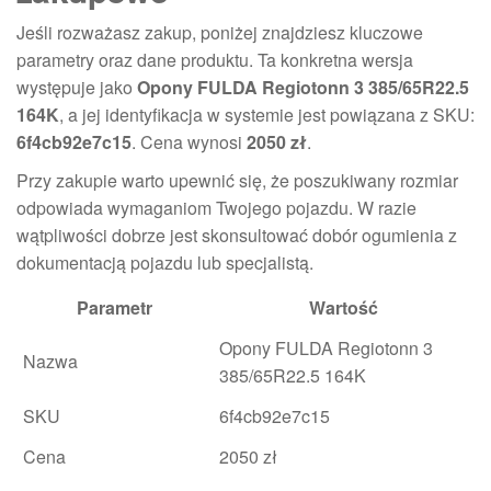
Jeśli rozważasz zakup, poniżej znajdziesz kluczowe
parametry oraz dane produktu. Ta konkretna wersja
występuje jako
Opony FULDA Regiotonn 3 385/65R22.5
164K
, a jej identyfikacja w systemie jest powiązana z SKU:
6f4cb92e7c15
. Cena wynosi
2050 zł
.
Przy zakupie warto upewnić się, że poszukiwany rozmiar
odpowiada wymaganiom Twojego pojazdu. W razie
wątpliwości dobrze jest skonsultować dobór ogumienia z
dokumentacją pojazdu lub specjalistą.
Parametr
Wartość
Opony FULDA Regiotonn 3
Nazwa
385/65R22.5 164K
SKU
6f4cb92e7c15
Cena
2050 zł