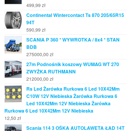
499,99
zł
Continental Wintercontact Ts 870 205/65R15
94T
590,99
zł
SCANIA P 360 * WYWROTKA / 8x4 * STAN
BDB
275000,00
zł
27m Podnośnik koszowy WUMAG WT 270
ZWYŻKA RUTHMANN
212000,00
zł
Rs Led Żarówka Rurkowa 6 Led 10X42Mm
C10W 12V Niebieska Żarówka Rurkowa 6
Led 10X42Mm 12V Niebieska Żarówka
Rurkowa 6 Led 10X42Mm 12V Niebieska
12,50
zł
Scania 114 3 OŚKA AUTOLAWETA ŁAD 14T