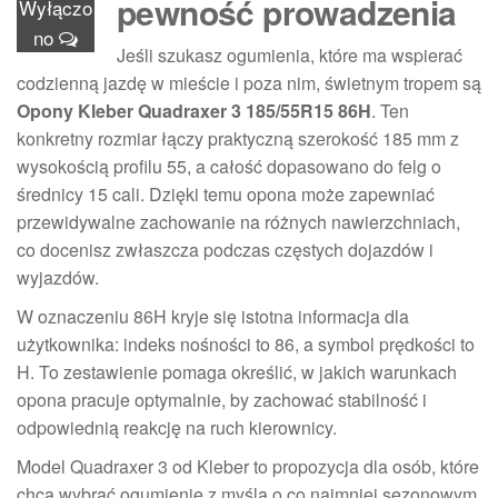
pewność prowadzenia
Wyłączo
no
Jeśli szukasz ogumienia, które ma wspierać
codzienną jazdę w mieście i poza nim, świetnym tropem są
Opony Kleber Quadraxer 3 185/55R15 86H
. Ten
konkretny rozmiar łączy praktyczną szerokość 185 mm z
wysokością profilu 55, a całość dopasowano do felg o
średnicy 15 cali. Dzięki temu opona może zapewniać
przewidywalne zachowanie na różnych nawierzchniach,
co docenisz zwłaszcza podczas częstych dojazdów i
wyjazdów.
W oznaczeniu 86H kryje się istotna informacja dla
użytkownika: indeks nośności to 86, a symbol prędkości to
H. To zestawienie pomaga określić, w jakich warunkach
opona pracuje optymalnie, by zachować stabilność i
odpowiednią reakcję na ruch kierownicy.
Model Quadraxer 3 od Kleber to propozycja dla osób, które
chcą wybrać ogumienie z myślą o co najmniej sezonowym