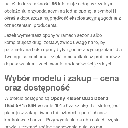
na oś. Indeks nośności
86
informuje o dopuszczalnym
obciążeniu przypadającym na jedną oponę, a symbol
H
określa dopuszczalną prędkość eksploatacyjną zgodnie z
oznaczeniami producenta.
Jeżeli wymieniasz opony w ramach sezonu albo
kompletujesz drugi zestaw, zwróć uwagę na to, by
parametry na boku opony były zgodne z wymaganiami dla
Twojego samochodu. Dzięki temu unikniesz problemów z
dopasowaniem i zachowaniem właściwości jezdnych.
Wybór modelu i zakup – cena
oraz dostępność
W ofercie dostępne są
Opony Kleber Quadraxer 3
185/55R15 86H
w cenie
401 zł
za sztukę. To istotne, jeśli
planujesz zakup dwóch lub czterech opon i chcesz
kontrolować budżet. Przy wymianie na obu osiach często
łatwiej utrzymać spójne zachowanie auta, co ma