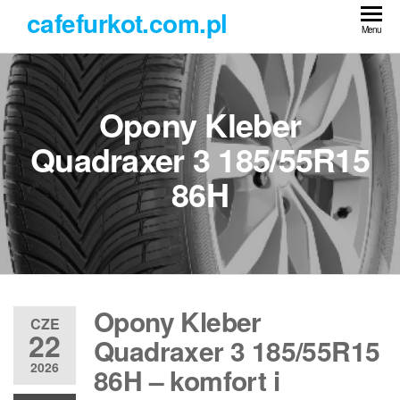
Przejdź
cafefurkot.com.pl
do
Menu
treści
Opony Kleber
Quadraxer 3 185/55R15
86H
Opony Kleber
CZE
22
Quadraxer 3 185/55R15
2026
86H – komfort i