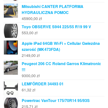
Mitsubishi CANTER PLATFORMA
HYDRAULICZNA POMOC
45900,00
zł
Toyo OBSERVE S944 225/55 R19 99 V
553,00
zł
Apple iPad 64GB Wi-Fi + Cellular Gwiezdna
szarość (MK473FDA)
2149,00
zł
Peugeot 206 CC Roland Garros Klimatronic
!!!
9300,00
zł
LEMFÖRDER 34493 01
61,32
zł
Powertrac VanTour 175/70R14 95/93S
215,71
zł