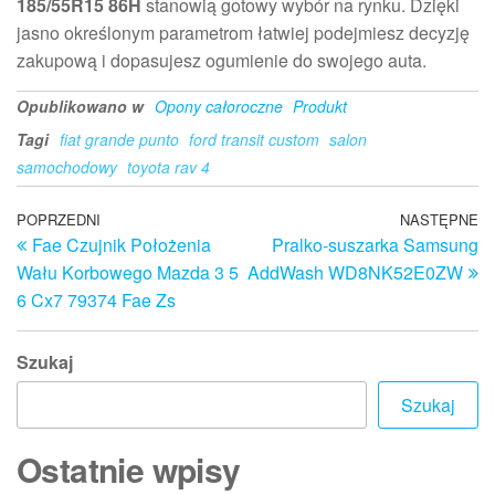
185/55R15 86H
stanowią gotowy wybór na rynku. Dzięki
jasno określonym parametrom łatwiej podejmiesz decyzję
zakupową i dopasujesz ogumienie do swojego auta.
Opublikowano w
Opony całoroczne
Produkt
Tagi
fiat grande punto
ford transit custom
salon
samochodowy
toyota rav 4
Nawigacja
Poprzedni
POPRZEDNI
NASTĘPNE
N
Fae Czujnik Położenia
Pralko-suszarka Samsung
wpis
w
wpisu
Wału Korbowego Mazda 3 5
AddWash WD8NK52E0ZW
6 Cx7 79374 Fae Zs
Szukaj
Szukaj
Ostatnie wpisy