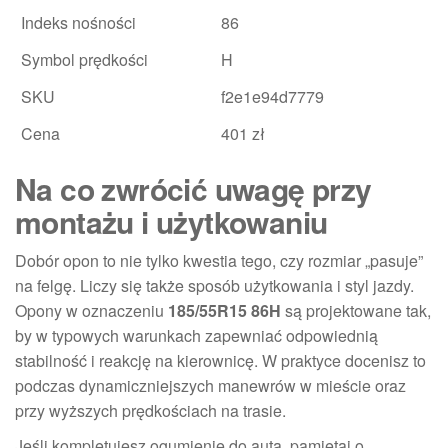
Indeks nośności
86
Symbol prędkości
H
SKU
f2e1e94d7779
Cena
401 zł
Na co zwrócić uwagę przy
montażu i użytkowaniu
Dobór opon to nie tylko kwestia tego, czy rozmiar „pasuje”
na felgę. Liczy się także sposób użytkowania i styl jazdy.
Opony w oznaczeniu
185/55R15 86H
są projektowane tak,
by w typowych warunkach zapewniać odpowiednią
stabilność i reakcję na kierownicę. W praktyce docenisz to
podczas dynamiczniejszych manewrów w mieście oraz
przy wyższych prędkościach na trasie.
Jeśli kompletujesz ogumienie do auta, pamiętaj o