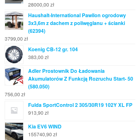
28000,00
zł
Haushalt-International Pawilon ogrodowy
3x3,6m z dachem z poliwęglanu + ścianki
(62394)
3799,00
zł
Koenig CB-12 gr. 104
383,00
zł
Adler Prostownik Do Ładowania
Akumulatorów Z Funkcją Rozruchu Start- 50
(580.050)
756,00
zł
Fulda SportControl 2 305/30R19 102Y XL FP
913,90
zł
Kia EV6 WIND
155740,90
zł