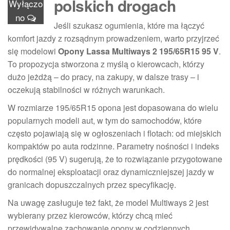
polskich drogach
Wyłączo
no
Jeśli szukasz ogumienia, które ma łączyć
komfort jazdy z rozsądnym prowadzeniem, warto przyjrzeć
się modelowi
Opony Lassa Multiways 2 195/65R15 95 V
.
To propozycja stworzona z myślą o kierowcach, którzy
dużo jeżdżą – do pracy, na zakupy, w dalsze trasy – i
oczekują stabilności w różnych warunkach.
W rozmiarze 195/65R15 opona jest dopasowana do wielu
popularnych modeli aut, w tym do samochodów, które
często pojawiają się w ogłoszeniach i flotach: od miejskich
kompaktów po auta rodzinne. Parametry nośności i indeks
prędkości (95 V) sugerują, że to rozwiązanie przygotowane
do normalnej eksploatacji oraz dynamiczniejszej jazdy w
granicach dopuszczalnych przez specyfikację.
Na uwagę zasługuje też fakt, że model Multiways 2 jest
wybierany przez kierowców, którzy chcą mieć
przewidywalne zachowanie opony w codziennych