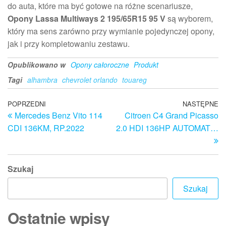
do auta, które ma być gotowe na różne scenariusze,
Opony Lassa Multiways 2 195/65R15 95 V
są wyborem,
który ma sens zarówno przy wymianie pojedynczej opony,
jak i przy kompletowaniu zestawu.
Opublikowano w
Opony całoroczne
Produkt
Tagi
alhambra
chevrolet orlando
touareg
Nawigacja
Poprzedni
POPRZEDNI
NASTĘPNE
N
Mercedes Benz Vito 114
Citroen C4 Grand Picasso
wpis
w
wpisu
CDI 136KM, RP.2022
2.0 HDI 136HP AUTOMAT…
Szukaj
Szukaj
Ostatnie wpisy