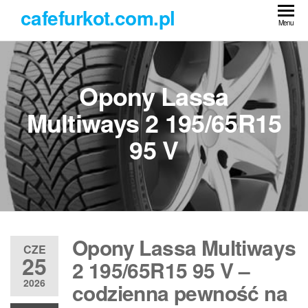
Przejdź
cafefurkot.com.pl
do
Menu
treści
Opony Lassa
Multiways 2 195/65R15
95 V
Opony Lassa Multiways
CZE
25
2 195/65R15 95 V –
2026
codzienna pewność na