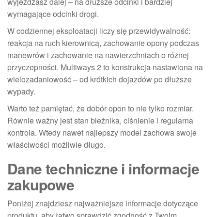
wyjeżdżasz dalej – na dłuższe odcinki i bardziej
wymagające odcinki drogi.
W codziennej eksploatacji liczy się przewidywalność:
reakcja na ruch kierownicą, zachowanie opony podczas
manewrów i zachowanie na nawierzchniach o różnej
przyczepności. Multiways 2 to konstrukcja nastawiona na
wielozadaniowość – od krótkich dojazdów po dłuższe
wypady.
Warto też pamiętać, że dobór opon to nie tylko rozmiar.
Równie ważny jest stan bieżnika, ciśnienie i regularna
kontrola. Wtedy nawet najlepszy model zachowa swoje
właściwości możliwie długo.
Dane techniczne i informacje
zakupowe
Poniżej znajdziesz najważniejsze informacje dotyczące
produktu, aby łatwo sprawdzić zgodność z Twoim