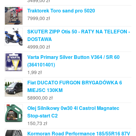
3499,00
zł
Traktorek Toro sand pro 5020
7999,00
zł
SKUTER ZIPP Otis 50 - RATY NA TELEFON -
DOSTAWA
4999,00
zł
Varta Primary Silver Button V364 / SR 60
(364101401)
1,99
zł
Fiat DUCATO FURGON BRYGADÓWKA 6
MIEJSC 130KM
58900,00
zł
Olej Silnikowy 0w30 4l Castrol Magnatec
Stop-start C2
150,73
zł
Kormoran Road Performance 185/55R16 87V