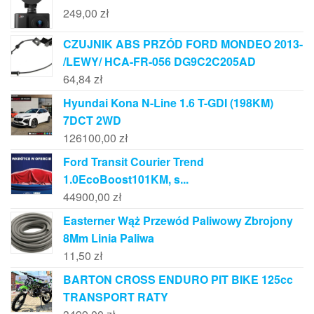
249,00
zł
CZUJNIK ABS PRZÓD FORD MONDEO 2013-
/LEWY/ HCA-FR-056 DG9C2C205AD
64,84
zł
Hyundai Kona N-Line 1.6 T-GDI (198KM)
7DCT 2WD
126100,00
zł
Ford Transit Courier Trend
1.0EcoBoost101KM, s...
44900,00
zł
Easterner Wąż Przewód Paliwowy Zbrojony
8Mm Linia Paliwa
11,50
zł
BARTON CROSS ENDURO PIT BIKE 125cc
TRANSPORT RATY