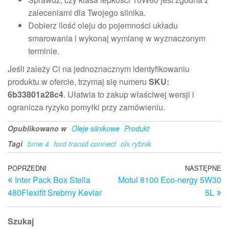
zaleceniami dla Twojego silnika.
Dobierz ilość oleju do pojemności układu
smarowania i wykonaj wymianę w wyznaczonym
terminie.
Jeśli zależy Ci na jednoznacznym identyfikowaniu
produktu w ofercie, trzymaj się numeru
SKU:
6b33801a28c4
. Ułatwia to zakup właściwej wersji i
ogranicza ryzyko pomyłki przy zamówieniu.
Opublikowano w
Oleje silnikowe
Produkt
Tagi
bmw 4
ford transit connect
olx rybnik
Nawigacja
Poprzedni
POPRZEDNI
NASTĘPNE
N
Inter Pack Box Stella
Motul 8100 Eco-nergy 5W30
wpis
w
wpisu
480Flexifit Srebrny Kevlar
5L
Szukaj