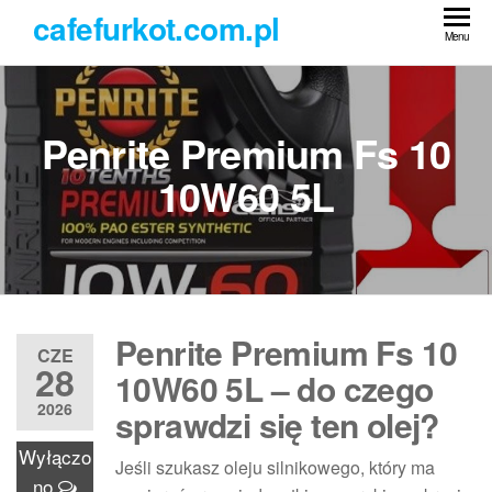
Przejdź
cafefurkot.com.pl
do
Menu
treści
Penrite Premium Fs 10
10W60 5L
Penrite Premium Fs 10
CZE
28
10W60 5L – do czego
2026
sprawdzi się ten olej?
Wyłączo
Jeśli szukasz oleju silnikowego, który ma
no