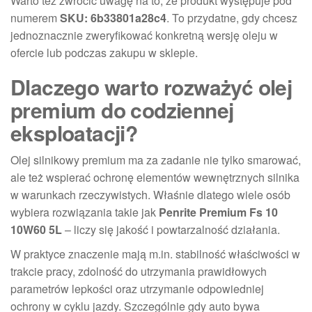
Warto też zwrócić uwagę na to, że produkt występuje pod
numerem
SKU: 6b33801a28c4
. To przydatne, gdy chcesz
jednoznacznie zweryfikować konkretną wersję oleju w
ofercie lub podczas zakupu w sklepie.
Dlaczego warto rozważyć olej
premium do codziennej
eksploatacji?
Olej silnikowy premium ma za zadanie nie tylko smarować,
ale też wspierać ochronę elementów wewnętrznych silnika
w warunkach rzeczywistych. Właśnie dlatego wiele osób
wybiera rozwiązania takie jak
Penrite Premium Fs 10
10W60 5L
– liczy się jakość i powtarzalność działania.
W praktyce znaczenie mają m.in. stabilność właściwości w
trakcie pracy, zdolność do utrzymania prawidłowych
parametrów lepkości oraz utrzymanie odpowiedniej
ochrony w cyklu jazdy. Szczególnie gdy auto bywa