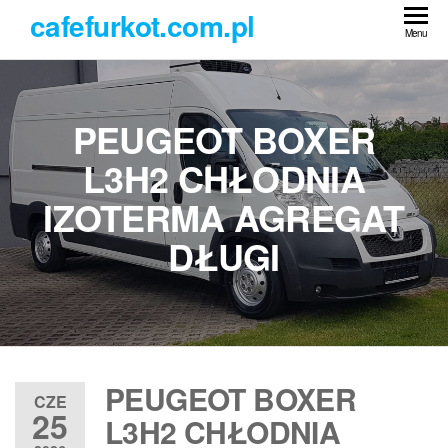
Przejdź
cafefurkot.com.pl
do
Menu
treści
PEUGEOT BOXER
L3H2 CHŁODNIA
IZOTERMA AGREGAT
DŁUGI
PEUGEOT BOXER
CZE
25
L3H2 CHŁODNIA