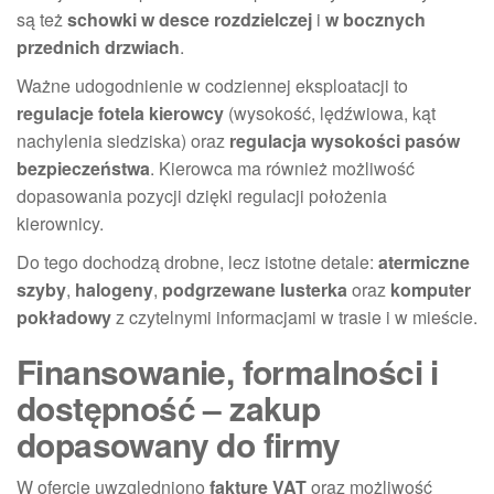
są też
schowki w desce rozdzielczej
i
w bocznych
przednich drzwiach
.
Ważne udogodnienie w codziennej eksploatacji to
regulacje fotela kierowcy
(wysokość, lędźwiowa, kąt
nachylenia siedziska) oraz
regulacja wysokości pasów
bezpieczeństwa
. Kierowca ma również możliwość
dopasowania pozycji dzięki regulacji położenia
kierownicy.
Do tego dochodzą drobne, lecz istotne detale:
atermiczne
szyby
,
halogeny
,
podgrzewane lusterka
oraz
komputer
pokładowy
z czytelnymi informacjami w trasie i w mieście.
Finansowanie, formalności i
dostępność – zakup
dopasowany do firmy
W ofercie uwzględniono
fakturę VAT
oraz możliwość