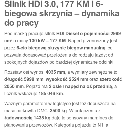
Silnik HDI 3.0, 177 KM i 6-
biegowa skrzynia – dynamika
do pracy
Pod maską pracuje silnik
HDI Diesel o pojemności 2999
cm³
o mocy
130 kW – 177 KM
. Napęd przenoszony jest
przez
6-cio biegową skrzynię biegów manualną
, co
pozwala dopasować przełożenia do rodzaju jazdy: od
spokojnych dojazdów po bardziej dynamiczne odcinki.
Rozstaw osi wynosi
4035 mm
, a wymiary zewnętrzne to:
długość 5998 mm
,
wysokość 2524 mm
oraz
szerokość
2050 mm
. Pojazd ma
2 osie
i
napęd na oś przednią
, a
licznik wskazuje
185 046 km
.
Ważnym parametrem w logistyce jest też dopuszczalna
masa całkowita DMC:
3500 kg
. W połączeniu z
ładownością 1435 kg
daje to sensowny margines do
planowania przewozów. Kategoria pojazdu to
N1
, a