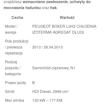
znajdziesz
wzmacniane zawieszenie
,
uchwyty do
mocowania ładunku
oraz
hak
.
Cecha
Wartość
Model /
PEUGEOT BOXER L3H2 CHŁODNIA
wersja
IZOTERMA AGREGAT DŁUGI
Rok produkcji
/ pierwsza
2013 / 26.04.2013
rejestracja
Rodzaj
pojazdu /
Samochód ciężarowy, N1
kategoria
Prawo jazdy
B
Silnik
HDI Diesel, 2999 cm³
Moc silnika
130 kW – 177 KM