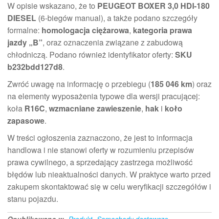
W opisie wskazano, że to
PEUGEOT BOXER 3,0 HDI-180
DIESEL
(6-biegów manual), a także podano szczegóły
formalne:
homologacja ciężarowa
,
kategoria prawa
jazdy „B”
, oraz oznaczenia związane z zabudową
chłodniczą. Podano również identyfikator oferty:
SKU
b232bdd127d8
.
Zwróć uwagę na informację o przebiegu (
185 046 km
) oraz
na elementy wyposażenia typowe dla wersji pracującej:
koła
R16C
,
wzmacniane zawieszenie
,
hak
i
koło
zapasowe
.
W treści ogłoszenia zaznaczono, że jest to informacja
handlowa i nie stanowi oferty w rozumieniu przepisów
prawa cywilnego, a sprzedający zastrzega możliwość
błędów lub nieaktualności danych. W praktyce warto przed
zakupem skontaktować się w celu weryfikacji szczegółów i
stanu pojazdu.