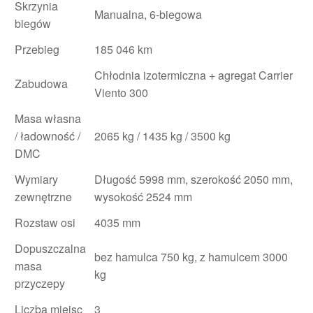
Skrzynia
Manualna, 6-biegowa
biegów
Przebieg
185 046 km
Chłodnia izotermiczna + agregat Carrier
Zabudowa
Viento 300
Masa własna
/ ładowność /
2065 kg / 1435 kg / 3500 kg
DMC
Wymiary
Długość 5998 mm, szerokość 2050 mm,
zewnętrzne
wysokość 2524 mm
Rozstaw osi
4035 mm
Dopuszczalna
bez hamulca 750 kg, z hamulcem 3000
masa
kg
przyczepy
Liczba miejsc
3