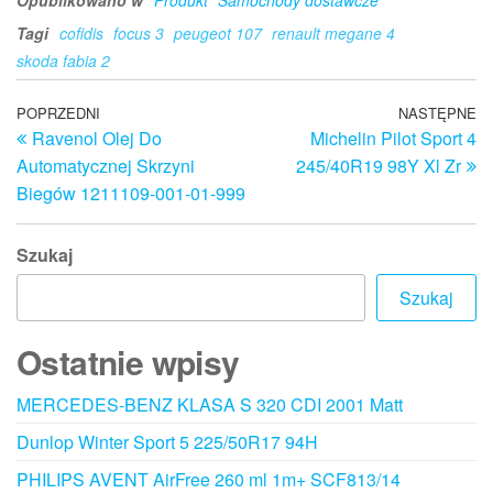
Opublikowano w
Produkt
Samochody dostawcze
Tagi
cofidis
focus 3
peugeot 107
renault megane 4
skoda fabia 2
Nawigacja
Poprzedni
POPRZEDNI
NASTĘPNE
N
Ravenol Olej Do
Michelin Pilot Sport 4
wpis
w
wpisu
Automatycznej Skrzyni
245/40R19 98Y Xl Zr
Biegów 1211109-001-01-999
Szukaj
Szukaj
Ostatnie wpisy
MERCEDES-BENZ KLASA S 320 CDI 2001 Matt
Dunlop Winter Sport 5 225/50R17 94H
PHILIPS AVENT AirFree 260 ml 1m+ SCF813/14