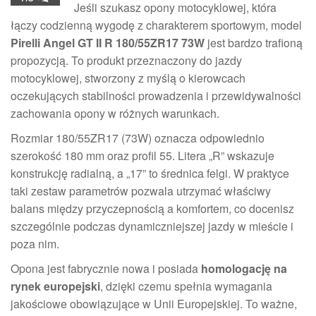
Jeśli szukasz opony motocyklowej, która
łączy codzienną wygodę z charakterem sportowym, model
Pirelli Angel GT II R 180/55ZR17 73W
jest bardzo trafioną
propozycją. To produkt przeznaczony do jazdy
motocyklowej, stworzony z myślą o kierowcach
oczekujących stabilności prowadzenia i przewidywalności
zachowania opony w różnych warunkach.
Rozmiar 180/55ZR17 (73W) oznacza odpowiednio
szerokość 180 mm oraz profil 55. Litera „R” wskazuje
konstrukcję radialną, a „17” to średnica felgi. W praktyce
taki zestaw parametrów pozwala utrzymać właściwy
balans między przyczepnością a komfortem, co docenisz
szczególnie podczas dynamiczniejszej jazdy w mieście i
poza nim.
Opona jest fabrycznie nowa i posiada
homologację na
rynek europejski
, dzięki czemu spełnia wymagania
jakościowe obowiązujące w Unii Europejskiej. To ważne,