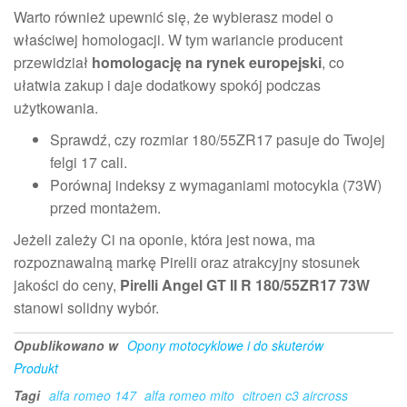
Warto również upewnić się, że wybierasz model o
właściwej homologacji. W tym wariancie producent
przewidział
homologację na rynek europejski
, co
ułatwia zakup i daje dodatkowy spokój podczas
użytkowania.
Sprawdź, czy rozmiar 180/55ZR17 pasuje do Twojej
felgi 17 cali.
Porównaj indeksy z wymaganiami motocykla (73W)
przed montażem.
Jeżeli zależy Ci na oponie, która jest nowa, ma
rozpoznawalną markę Pirelli oraz atrakcyjny stosunek
jakości do ceny,
Pirelli Angel GT II R 180/55ZR17 73W
stanowi solidny wybór.
Opublikowano w
Opony motocyklowe i do skuterów
Produkt
Tagi
alfa romeo 147
alfa romeo mito
citroen c3 aircross