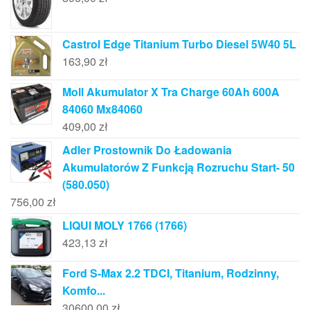
Castrol Edge Titanium Turbo Diesel 5W40 5L
163,90
zł
Moll Akumulator X Tra Charge 60Ah 600A
84060 Mx84060
409,00
zł
Adler Prostownik Do Ładowania
Akumulatorów Z Funkcją Rozruchu Start- 50
(580.050)
756,00
zł
LIQUI MOLY 1766 (1766)
423,13
zł
Ford S-Max 2.2 TDCI, Titanium, Rodzinny,
Komfo...
30600,00
zł