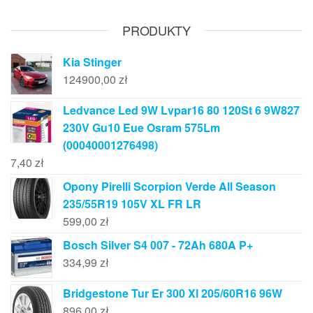
PRODUKTY
Kia Stinger
124900,00
zł
Ledvance Led 9W Lvpar16 80 120St 6 9W827
230V Gu10 Eue Osram 575Lm
(00040001276498)
7,40
zł
Opony Pirelli Scorpion Verde All Season
235/55R19 105V XL FR LR
599,00
zł
Bosch Silver S4 007 - 72Ah 680A P+
334,99
zł
Bridgestone Tur Er 300 Xl 205/60R16 96W
896,00
zł