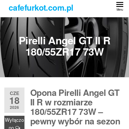
Przejdź
cafefurkot.com.pl
do
Menu
treści
Pirelli Angel GT II R
180/55ZR17 73W
Opona Pirelli Angel GT
CZE
18
II R w rozmiarze
2026
180/55ZR17 73W –
pewny wybór na sezon
Wyłączo
no