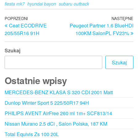
fiesta mk7
hyundai bayon
subaru outback
Nawigacja
Poprzedni
POPRZEDNI
NASTĘPNE
N
Ceat ECODRIVE
Peugeot Partner 1.6 BlueHDI
wpis
w
wpisu
205/55R16 91H
100KM SalonPL FV23%
Szukaj
Szukaj
Ostatnie wpisy
MERCEDES-BENZ KLASA S 320 CDI 2001 Matt
Dunlop Winter Sport 5 225/50R17 94H
PHILIPS AVENT AirFree 260 ml 1m+ SCF813/14
Nissan Murano 2.5 dCi , Salon Polska, 187 KM
Total Equivis Zs 100 20L