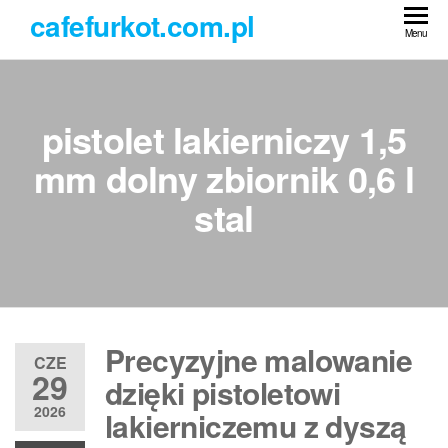
Przejdź
cafefurkot.com.pl
do
Menu
treści
pistolet lakierniczy 1,5
mm dolny zbiornik 0,6 l
stal
Precyzyjne malowanie
CZE
29
dzięki pistoletowi
2026
lakierniczemu z dyszą