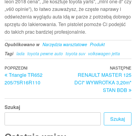
leon 2018 cena”, „ile kosztuje toyota yaris”, „mini one d” czy
„v60 opinie”), to łatwo zauważysz, że częste naprawy i
odświeżenia wyglądu auta idą w parze z potrzebą dobrego
sprzętu do lakierowania. Ten pistolet pomoże Ci podejść
do takich prac bardziej profesjonalnie.
Opublikowano w
Narzędzia warsztatowe
Produkt
Tagi
lada
toyota pewne auto
toyota suv
volkswagen jetta
Nawigacja
Poprzedni
POPRZEDNI
NASTĘPNE
N
Triangle TR652
RENAULT MASTER 125
wpis
w
wpisu
205/75R16R110
DCI* WYWROTKA 3,20m*
STAN BDB
Szukaj
Szukaj