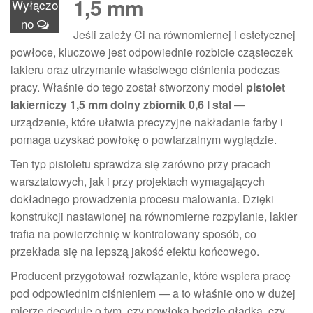
1,5 mm
Wyłączo
no
Jeśli zależy Ci na równomiernej i estetycznej
powłoce, kluczowe jest odpowiednie rozbicie cząsteczek
lakieru oraz utrzymanie właściwego ciśnienia podczas
pracy. Właśnie do tego został stworzony model
pistolet
lakierniczy 1,5 mm dolny zbiornik 0,6 l stal
—
urządzenie, które ułatwia precyzyjne nakładanie farby i
pomaga uzyskać powłokę o powtarzalnym wyglądzie.
Ten typ pistoletu sprawdza się zarówno przy pracach
warsztatowych, jak i przy projektach wymagających
dokładnego prowadzenia procesu malowania. Dzięki
konstrukcji nastawionej na równomierne rozpylanie, lakier
trafia na powierzchnię w kontrolowany sposób, co
przekłada się na lepszą jakość efektu końcowego.
Producent przygotował rozwiązanie, które wspiera pracę
pod odpowiednim ciśnieniem — a to właśnie ono w dużej
mierze decyduje o tym, czy powłoka będzie gładka, czy