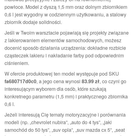
powłoce. Model z dyszą 1,5 mm oraz dolnym zbiornikiem
0,6 l jest wygodny w codziennym użytkowaniu, a stalowy
zbiornik dodaje solidności.
Jeśli w Twoim warsztacie pojawiają się projekty związane
z lakierowaniem elementów samochodowych, możesz
docenić sposób działania urządzenia: dokładne rozbicie
cząsteczek lakieru i nakładanie farby pod odpowiednim
ciśnieniem.
W ofercie produktowej ten model występuje pod SKU
fa680717d0c0
, a jego cena wynosi
83.99 zł
, co czyni go
interesującym wyborem dla osób, które szukają
konkretnego parametru (1,5 mm) i praktycznego zbiornika
0,6 l.
Jeżeli interesują Cię tematy motoryzacyjne i porównania
modeli (np. „chevrolet nubira”, „auto do 4 tys”, „jaki
samochód do 50 tys”, „suv opla”, „suv mazda cx 5”, „seat