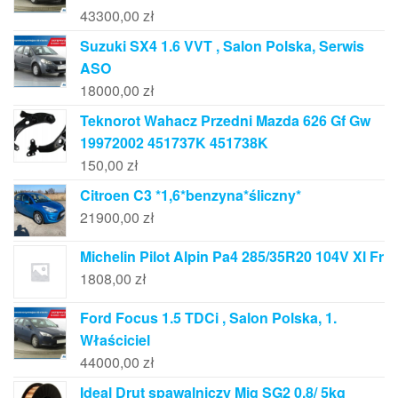
43300,00
zł
Suzuki SX4 1.6 VVT , Salon Polska, Serwis
ASO
18000,00
zł
Teknorot Wahacz Przedni Mazda 626 Gf Gw
19972002 451737K 451738K
150,00
zł
Citroen C3 *1,6*benzyna*śliczny*
21900,00
zł
Michelin Pilot Alpin Pa4 285/35R20 104V Xl Fr
1808,00
zł
Ford Focus 1.5 TDCi , Salon Polska, 1.
Właściciel
44000,00
zł
Ideal Drut spawalniczy Mig SG2 0,8/ 5kg