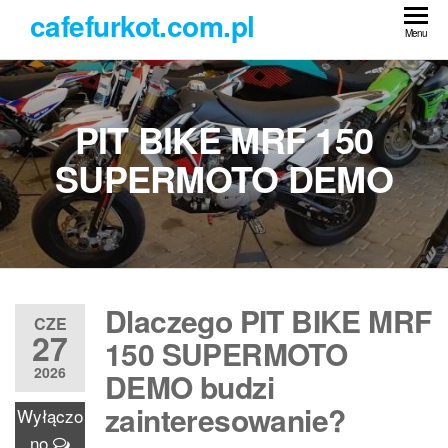
Przejdź
cafefurkot.com.pl
do
Menu
treści
PIT BIKE MRF 150
SUPERMOTO DEMO
Dlaczego PIT BIKE MRF
CZE
27
150 SUPERMOTO
2026
DEMO budzi
zainteresowanie?
Wyłączo
no