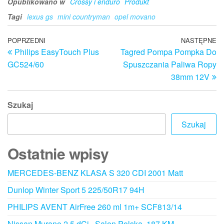
Opublikowano w
Crossy i enduro
Produkt
Tagi
lexus gs
mini countryman
opel movano
Nawigacja
Poprzedni
POPRZEDNI
NASTĘPNE
N
Philips EasyTouch Plus
Tagred Pompa Pompka Do
wpis
w
wpisu
GC524/60
Spuszczania Paliwa Ropy
38mm 12V
Szukaj
Szukaj
Ostatnie wpisy
MERCEDES-BENZ KLASA S 320 CDI 2001 Matt
Dunlop Winter Sport 5 225/50R17 94H
PHILIPS AVENT AirFree 260 ml 1m+ SCF813/14
Nissan Murano 2.5 dCi , Salon Polska, 187 KM