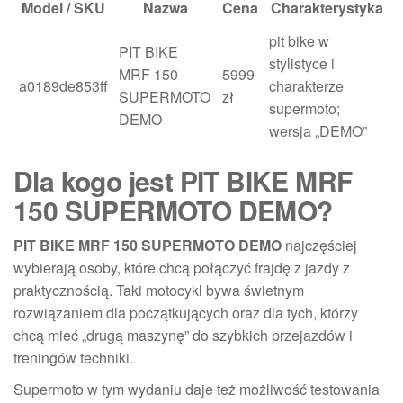
Model / SKU
Nazwa
Cena
Charakterystyka
pit bike w
PIT BIKE
stylistyce i
MRF 150
5999
a0189de853ff
charakterze
SUPERMOTO
zł
supermoto;
DEMO
wersja „DEMO”
Dla kogo jest PIT BIKE MRF
150 SUPERMOTO DEMO?
PIT BIKE MRF 150 SUPERMOTO DEMO
najczęściej
wybierają osoby, które chcą połączyć frajdę z jazdy z
praktycznością. Taki motocykl bywa świetnym
rozwiązaniem dla początkujących oraz dla tych, którzy
chcą mieć „drugą maszynę” do szybkich przejazdów i
treningów techniki.
Supermoto w tym wydaniu daje też możliwość testowania