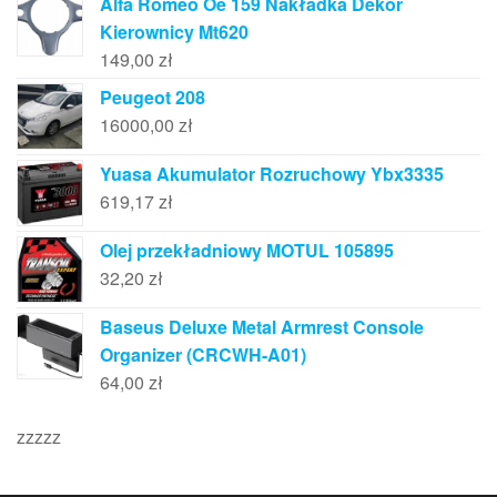
Alfa Romeo Oe 159 Nakładka Dekor
Kierownicy Mt620
149,00
zł
Peugeot 208
16000,00
zł
Yuasa Akumulator Rozruchowy Ybx3335
619,17
zł
Olej przekładniowy MOTUL 105895
32,20
zł
Baseus Deluxe Metal Armrest Console
Organizer (CRCWH-A01)
64,00
zł
zzzzz