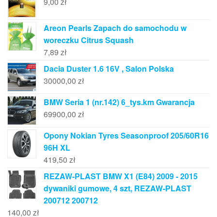
9,00
zł
Areon Pearls Zapach do samochodu w
woreczku Citrus Squash
7,89
zł
Dacia Duster 1.6 16V , Salon Polska
30000,00
zł
BMW Seria 1 (nr.142) 6_tys.km Gwarancja
69900,00
zł
Opony Nokian Tyres Seasonproof 205/60R16
96H XL
419,50
zł
REZAW-PLAST BMW X1 (E84) 2009 - 2015
dywaniki gumowe, 4 szt, REZAW-PLAST
200712 200712
140,00
zł