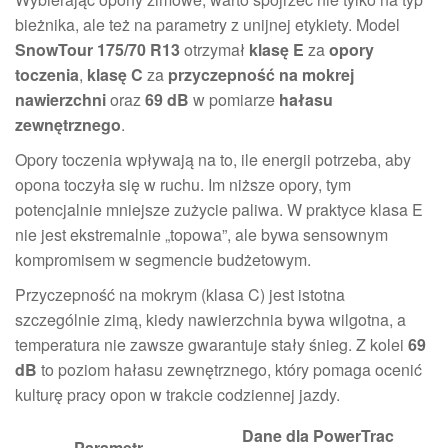
bieżnika, ale też na parametry z unijnej etykiety. Model
SnowTour 175/70 R13
otrzymał
klasę E
za
opory
toczenia
,
klasę C
za
przyczepność na mokrej
nawierzchni
oraz
69 dB
w pomiarze
hałasu
zewnętrznego
.
Opory toczenia wpływają na to, ile energii potrzeba, aby
opona toczyła się w ruchu. Im niższe opory, tym
potencjalnie mniejsze zużycie paliwa. W praktyce klasa E
nie jest ekstremalnie „topowa”, ale bywa sensownym
kompromisem w segmencie budżetowym.
Przyczepność na mokrym (klasa C) jest istotna
szczególnie zimą, kiedy nawierzchnia bywa wilgotna, a
temperatura nie zawsze gwarantuje stały śnieg. Z kolei
69
dB
to poziom hałasu zewnętrznego, który pomaga ocenić
kulturę pracy opon w trakcie codziennej jazdy.
Dane dla PowerTrac
Parametr