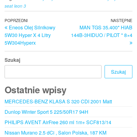
seat leon 3
Nawigacja
Poprzedni
POPRZEDNI
NASTĘPNE
N
Eneos Olej Silnikowy
MAN TGS 35.400* HIAB
wpis
w
wpisu
5W30 Hyper X 4 Litry
144B-3HIDUO / PILOT * 8×4
5W304Hyperx
Szukaj
Szukaj
Ostatnie wpisy
MERCEDES-BENZ KLASA S 320 CDI 2001 Matt
Dunlop Winter Sport 5 225/50R17 94H
PHILIPS AVENT AirFree 260 ml 1m+ SCF813/14
Nissan Murano 2.5 dCi , Salon Polska, 187 KM