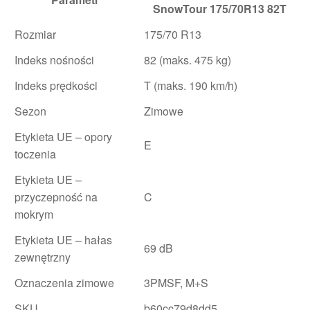
SnowTour 175/70R13 82T
Rozmiar
175/70 R13
Indeks nośności
82 (maks. 475 kg)
Indeks prędkości
T (maks. 190 km/h)
Sezon
Zimowe
Etykieta UE – opory
E
toczenia
Etykieta UE –
przyczepność na
C
mokrym
Etykieta UE – hałas
69 dB
zewnętrzny
Oznaczenia zimowe
3PMSF, M+S
SKU
b60cc79d8dd5