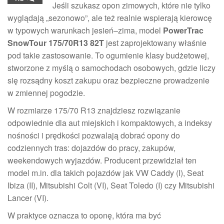
Jeśli szukasz opon zimowych, które nie tylko
wyglądają „sezonowo”, ale też realnie wspierają kierowcę
w typowych warunkach jesień–zima, model
PowerTrac
SnowTour 175/70R13 82T
jest zaprojektowany właśnie
pod takie zastosowanie. To ogumienie klasy budżetowej,
stworzone z myślą o samochodach osobowych, gdzie liczy
się rozsądny koszt zakupu oraz bezpieczne prowadzenie
w zmiennej pogodzie.
W rozmiarze 175/70 R13 znajdziesz rozwiązanie
odpowiednie dla aut miejskich i kompaktowych, a indeksy
nośności i prędkości pozwalają dobrać opony do
codziennych tras: dojazdów do pracy, zakupów,
weekendowych wyjazdów. Producent przewidział ten
model m.in. dla takich pojazdów jak VW Caddy (I), Seat
Ibiza (II), Mitsubishi Colt (VI), Seat Toledo (I) czy Mitsubishi
Lancer (VI).
W praktyce oznacza to oponę, która ma być