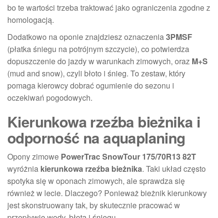
bo te wartości trzeba traktować jako ograniczenia zgodne z
homologacją.
Dodatkowo na oponie znajdziesz oznaczenia
3PMSF
(płatka śniegu na potrójnym szczycie), co potwierdza
dopuszczenie do jazdy w warunkach zimowych, oraz
M+S
(mud and snow), czyli błoto i śnieg. To zestaw, który
pomaga kierowcy dobrać ogumienie do sezonu i
oczekiwań pogodowych.
Kierunkowa rzeźba bieżnika i
odporność na aquaplaning
Opony zimowe
PowerTrac SnowTour 175/70R13 82T
wyróżnia
kierunkowa rzeźba bieżnika
. Taki układ często
spotyka się w oponach zimowych, ale sprawdza się
również w lecie. Dlaczego? Ponieważ bieżnik kierunkowy
jest skonstruowany tak, by skutecznie pracować w
przepływie wody, błota i śniegu.