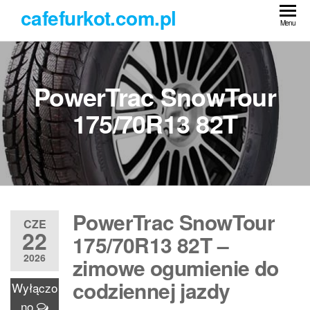
Przejdź
cafefurkot.com.pl
do
Menu
treści
PowerTrac SnowTour
175/70R13 82T
PowerTrac SnowTour
CZE
22
175/70R13 82T –
2026
zimowe ogumienie do
codziennej jazdy
Wyłączo
no