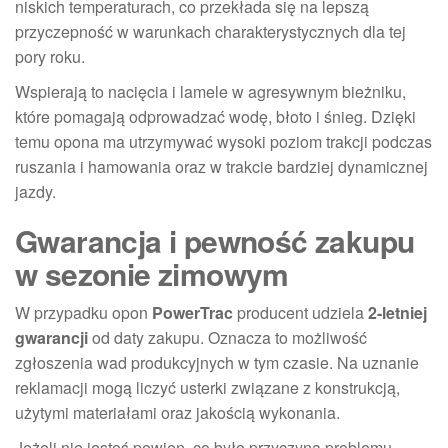
niskich temperaturach, co przekłada się na lepszą
przyczepność w warunkach charakterystycznych dla tej
pory roku.
Wspierają to nacięcia i lamele w agresywnym bieżniku,
które pomagają odprowadzać wodę, błoto i śnieg. Dzięki
temu opona ma utrzymywać wysoki poziom trakcji podczas
ruszania i hamowania oraz w trakcie bardziej dynamicznej
jazdy.
Gwarancja i pewność zakupu
w sezonie zimowym
W przypadku opon
PowerTrac
producent udziela
2-letniej
gwarancji
od daty zakupu. Oznacza to możliwość
zgłoszenia wad produkcyjnych w tym czasie. Na uznanie
reklamacji mogą liczyć usterki związane z konstrukcją,
użytymi materiałami oraz jakością wykonania.
Jeżeli nie jesteś pewien, co było przyczyną problemu,