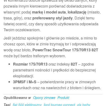
W komentarzu dobrze sprawdza się układ danych, który
pozwala innym kierowcom porównać doświadczenia z
własnymi: podaj
markę i model auta
,
lokalizację
(miasto,
trasa, góry), oraz
preferowany styl jazdy
. Dzięki temu
łatwiej ocenić, czy dany sposób użytkowania odpowiada
Twoim oczekiwaniom.
Jeśli jeździsz spokojnie i głównie po mieście, a mimo to
chcesz opon, które w zimie trzymają tor i odprowadzają
wodę oraz błoto,
PowerTrac SnowTour 175/70R13 82T
może być bardzo trafionym wyborem.
Rozmiar 175/70R13
oraz indeksy
82T
– zgodne
parametrami nośności i prędkości do bezpiecznej
eksploatacji.
3PMSF i M+S
– potwierdzenie pracy w zimowych
warunkach oraz na nawierzchni z błotem i śniegiem.
Opublikowano w
Opony zimowe
Produkt
Tagi
fiat 500 elektryczny
ford tourneo connect
olx tychy