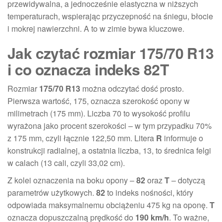
przewidywalna, a jednocześnie elastyczna w niższych
temperaturach, wspierając przyczepność na śniegu, błocie
i mokrej nawierzchni. A to w zimie bywa kluczowe.
Jak czytać rozmiar 175/70 R13
i co oznacza indeks 82T
Rozmiar
175/70 R13
można odczytać dość prosto.
Pierwsza wartość, 175, oznacza szerokość opony w
milimetrach (175 mm). Liczba 70 to wysokość profilu
wyrażona jako procent szerokości – w tym przypadku 70%
z 175 mm, czyli łącznie 122,50 mm. Litera
R
informuje o
konstrukcji radialnej, a ostatnia liczba, 13, to średnica felgi
w calach (13 cali, czyli 33,02 cm).
Z kolei oznaczenia na boku opony –
82
oraz
T
– dotyczą
parametrów użytkowych.
82
to indeks nośności, który
odpowiada maksymalnemu obciążeniu 475 kg na oponę.
T
oznacza dopuszczalną prędkość do
190 km/h
. To ważne,