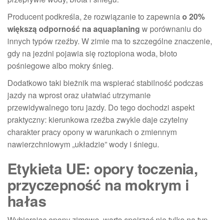
Producent podkreśla, że rozwiązanie to zapewnia
o 20%
większą odporność na aquaplaning
w porównaniu do
innych typów rzeźby. W zimie ma to szczególne znaczenie,
gdy na jezdni pojawia się roztopiona woda, błoto
pośniegowe albo mokry śnieg.
Dodatkowo taki bieżnik ma wspierać stabilność podczas
jazdy na wprost oraz ułatwiać utrzymanie
przewidywalnego toru jazdy. Do tego dochodzi aspekt
praktyczny: kierunkowa rzeźba zwykle daje czytelny
charakter pracy opony w warunkach o zmiennym
nawierzchniowym „układzie” wody i śniegu.
Etykieta UE: opory toczenia,
przyczepność na mokrym i
hałas
Wybierając opony zimowe, warto spojrzeć nie tylko na typ