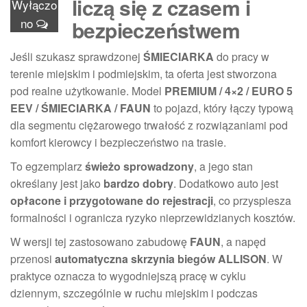
liczą się z czasem i
Wyłączo
no
bezpieczeństwem
Jeśli szukasz sprawdzonej
ŚMIECIARKA
do pracy w
terenie miejskim i podmiejskim, ta oferta jest stworzona
pod realne użytkowanie. Model
PREMIUM / 4×2 / EURO 5
EEV / ŚMIECIARKA / FAUN
to pojazd, który łączy typową
dla segmentu ciężarowego trwałość z rozwiązaniami pod
komfort kierowcy i bezpieczeństwo na trasie.
To egzemplarz
świeżo sprowadzony
, a jego stan
określany jest jako
bardzo dobry
. Dodatkowo auto jest
opłacone i przygotowane do rejestracji
, co przyspiesza
formalności i ogranicza ryzyko nieprzewidzianych kosztów.
W wersji tej zastosowano zabudowę
FAUN
, a napęd
przenosi
automatyczna skrzynia biegów ALLISON
. W
praktyce oznacza to wygodniejszą pracę w cyklu
dziennym, szczególnie w ruchu miejskim i podczas