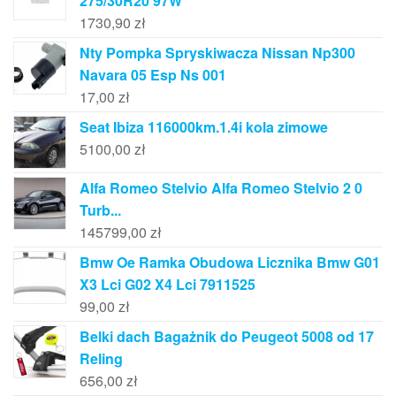
275/30R20 97W
1730,90
zł
Nty Pompka Spryskiwacza Nissan Np300
Navara 05 Esp Ns 001
17,00
zł
Seat Ibiza 116000km.1.4i kola zimowe
5100,00
zł
Alfa Romeo Stelvio Alfa Romeo Stelvio 2 0
Turb...
145799,00
zł
Bmw Oe Ramka Obudowa Licznika Bmw G01
X3 Lci G02 X4 Lci 7911525
99,00
zł
Belki dach Bagażnik do Peugeot 5008 od 17
Reling
656,00
zł