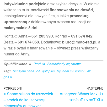
indywidualne podejście
oraz szybka decyzja. W ofercie
wskazano m.in. możliwość
finansowania na dowód
,
leasing/kredyt dla nowych firm, a także
procedurę
uproszczoną
z deklarowanym czasem realizacji do
maksymalnie 5 dni
.
Kontakt: Anna –
661 205 990
, Konrad –
691 674 042
,
Beata –
691 674 053
. Dodatkowo:
biuro@moto-rad.pl
, a
w razie pytań o finansowanie – również przez wskazany
numer do Anny.
Opublikowano w
Produkt
Samochody ciężarowe
Tagi
benzyna cena
c4
golf plus
hyundai i30 kombi
vw
golf 6
Nawigacja
Poprzedni
POPRZEDNI
NASTĘPNE
N
Sonax silikon do uszczelek
Autogreen Winter Max U1
wpis
w
wpisu
– środek do konserwacji
185/60R15 88T Xl
elementów gumowych