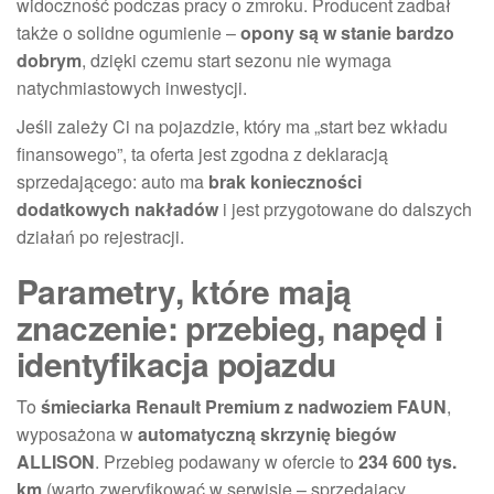
widoczność podczas pracy o zmroku. Producent zadbał
także o solidne ogumienie –
opony są w stanie bardzo
dobrym
, dzięki czemu start sezonu nie wymaga
natychmiastowych inwestycji.
Jeśli zależy Ci na pojazdzie, który ma „start bez wkładu
finansowego”, ta oferta jest zgodna z deklaracją
sprzedającego: auto ma
brak konieczności
dodatkowych nakładów
i jest przygotowane do dalszych
działań po rejestracji.
Parametry, które mają
znaczenie: przebieg, napęd i
identyfikacja pojazdu
To
śmieciarka Renault Premium z nadwoziem FAUN
,
wyposażona w
automatyczną skrzynię biegów
ALLISON
. Przebieg podawany w ofercie to
234 600 tys.
km
(warto zweryfikować w serwisie – sprzedający