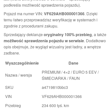
podkreśla możliwość sprawdzenia pojazdu).
Pojazd ma numer VIN:
VF629AHB000001366
. Dzięki
temu łatwo przeprowadzisz weryfikację w systemach i
zgodnie z procedurami zakupu.
Sprzedający deklaruje
oryginalny 100% przebieg
, a także
możliwość sprawdzenia pojazdu w serwisie
. Dodatkowo
opis obejmuje, że wygląd wizualny jest ładny, a wnętrze
zadbane.
Wyszczególnienie
Dane
PREMIUM / 4×2 / EURO 5 EEV /
Nazwa / wersja
ŚMIECIARKA / FAUN
SKU
a4719810bbc3
VIN
VF629AHB000001366
Przebieg
234 600 tyś. km