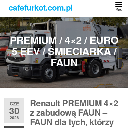
Przejdź
cafefurkot.com.pl
do
Menu
treści
PREMIUM / 4×2 / EURO
5 EEV / ŚMIECIARKA /
FAUN
Renault PREMIUM 4×2
CZE
30
z zabudową FAUN –
2026
FAUN dla tych, którzy