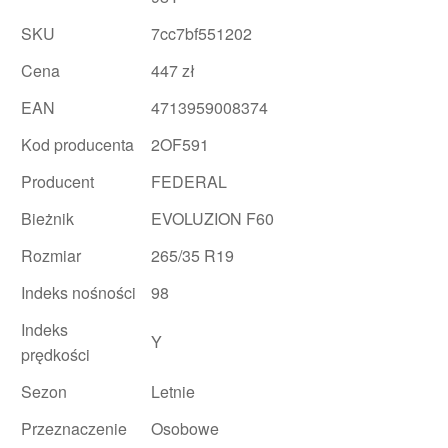
SKU
7cc7bf551202
Cena
447 zł
EAN
4713959008374
Kod producenta
2OF591
Producent
FEDERAL
Bieżnik
EVOLUZION F60
Rozmiar
265/35 R19
Indeks nośności
98
Indeks
Y
prędkości
Sezon
Letnie
Przeznaczenie
Osobowe