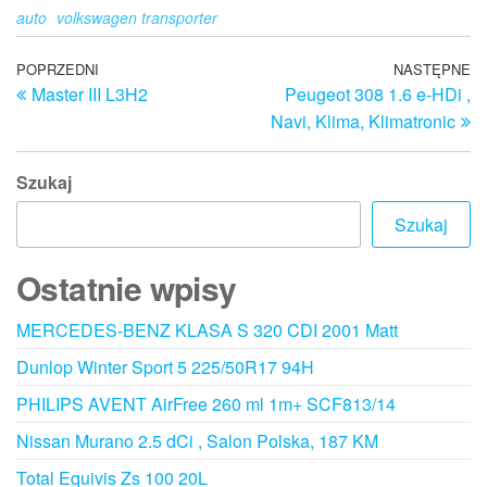
auto
volkswagen transporter
Nawigacja
Poprzedni
POPRZEDNI
NASTĘPNE
N
Master III L3H2
Peugeot 308 1.6 e-HDi ,
wpis
w
wpisu
Navi, Klima, Klimatronic
Szukaj
Szukaj
Ostatnie wpisy
MERCEDES-BENZ KLASA S 320 CDI 2001 Matt
Dunlop Winter Sport 5 225/50R17 94H
PHILIPS AVENT AirFree 260 ml 1m+ SCF813/14
Nissan Murano 2.5 dCi , Salon Polska, 187 KM
Total Equivis Zs 100 20L