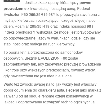
Jeśli szukasz opony, która łączy
pewne
prowadzenie
z trwałością i rozsądną ceną, Federal
Evoluzion F60 265/35R19 98Y to propozycja stworzona z
myślą o kierowcach oczekujących czegoś więcej na co
dzień. Rozmiar 265/35 R19 oraz indeks nośności 98 i
indeks prędkości Y wskazują, że model jest przygotowany
do odpowiedzialnej jazdy w warunkach, gdzie liczy się
stabilność oraz reakcja na ruch kierownicy.
To opona letnia przeznaczona do samochodów
osobowych. Bieżnik EVOLUZION F60 został
zaprojektowany tak, aby zapewniać precyzję prowadzenia
i kontrolę przy większych prędkościach, również wtedy,
gdy nawierzchnia nie jest idealnie sucha.
Warto też zwrócić uwagę na to, jak ważny jest właściwy
dobór ogumienia do charakteru auta. Federal jako marka z
Tajwanu od lat buduje renomę dzięki konsekwencji w
jakości i dopracowaniu rozwiązań technologicznych, a