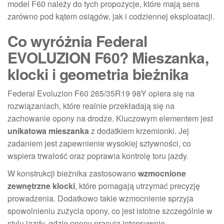
model F60 należy do tych propozycje, które mają sens
zarówno pod kątem osiągów, jak i codziennej eksploatacji.
Co wyróżnia Federal
EVOLUZION F60? Mieszanka,
klocki i geometria bieżnika
Federal Evoluzion F60 265/35R19 98Y opiera się na
rozwiązaniach, które realnie przekładają się na
zachowanie opony na drodze. Kluczowym elementem jest
unikatowa mieszanka
z dodatkiem krzemionki. Jej
zadaniem jest zapewnienie wysokiej sztywności, co
wspiera trwałość oraz poprawia kontrolę toru jazdy.
W konstrukcji bieżnika zastosowano
wzmocnione
zewnętrzne klocki
, które pomagają utrzymać precyzję
prowadzenia. Dodatkowo takie wzmocnienie sprzyja
spowolnieniu zużycia opony, co jest istotne szczególnie w
stylu jazdy, gdzie opony pracują intensywnie.