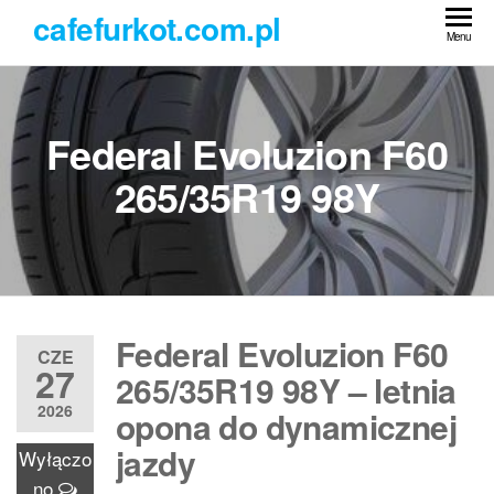
Przejdź
cafefurkot.com.pl
do
Menu
treści
Federal Evoluzion F60
265/35R19 98Y
Federal Evoluzion F60
CZE
27
265/35R19 98Y – letnia
2026
opona do dynamicznej
jazdy
Wyłączo
no