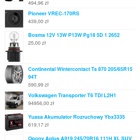
494,96
zł
Pioneer VREC-170RS
439,00
zł
Bosma 12V 13W P13W Pg18 5D 1 2652
25,00
zł
Continental Wintercontact Ts 870 205/65R15
94T
590,99
zł
Volkswagen Transporter T6 TDI L2H1
94956,00
zł
Yuasa Akumulator Rozruchowy Ybx3335
619,17
zł
Opony Aplus A919 245/70R16 111H XL SUV