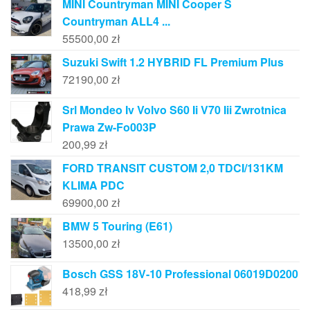
MINI Countryman MINI Cooper S
Countryman ALL4 ...
55500,00
zł
Suzuki Swift 1.2 HYBRID FL Premium Plus
72190,00
zł
Srl Mondeo Iv Volvo S60 Ii V70 Iii Zwrotnica
Prawa Zw-Fo003P
200,99
zł
FORD TRANSIT CUSTOM 2,0 TDCI/131KM
KLIMA PDC
69900,00
zł
BMW 5 Touring (E61)
13500,00
zł
Bosch GSS 18V-10 Professional 06019D0200
418,99
zł