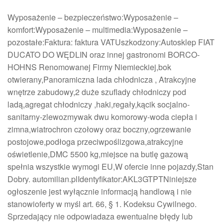
Wyposażenie – bezpieczeństwo:Wyposażenie –
komfort:Wyposażenie – multimedia:Wyposażenie –
pozostałe:Faktura: faktura VATUszkodzony:Autosklep FIAT
DUCATO DO WĘDLIN oraz innej gastronomi BORCO-
HOHNS Renomowanej Firmy Niemieckiej,bok
otwierany,Panoramiczna lada chłodnicza , Atrakcyjne
wnętrze zabudowy,2 duże szuflady chłodniczy pod
ladą,agregat chłodniczy ,haki,regały,kącik socjalno-
sanitarny-zlewozmywak dwu komorowy-woda ciepła i
zimna,wiatrochron czołowy oraz boczny,ogrzewanie
postojowe,podłoga przeciwpoślizgowa,atrakcyjne
oświetlenie,DMC 5500 kg,miejsce na butlę gazową
spełnia wszystkie wymogi EU,W ofercie inne pojazdy,Stan
Dobry. automilian.plIdentyfikator:AKL3GTPTNiniejsze
ogłoszenie jest wyłącznie informacją handlową i nie
stanowioferty w myśl art. 66, § 1. Kodeksu Cywilnego.
Sprzedający nie odpowiadaza ewentualne błędy lub