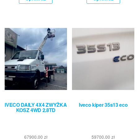
IVECO DAILY 4X4 ZWYŻKA
Iveco kiper 35s13 eco
KOSZ 4WD 2.8TD
67900,00
zł
59700,00
zł