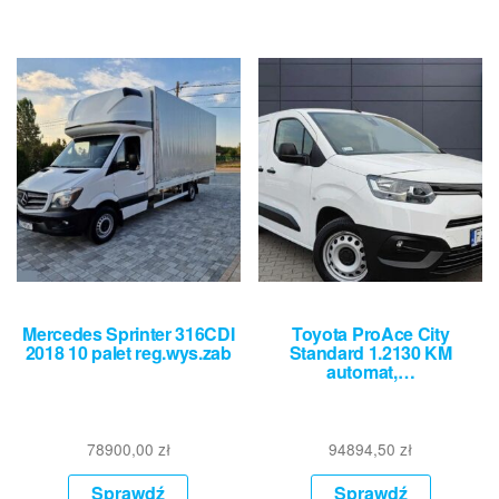
Mercedes Sprinter 316CDI
Toyota ProAce City
2018 10 palet reg.wys.zab
Standard 1.2130 KM
automat,…
78900,00
zł
94894,50
zł
Sprawdź
Sprawdź