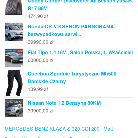
Opony Cooper Discoverer All Season 205/45
R17 88V
474,90
zł
Honda CR-V KSENON PARNORAMA
bezwypadkowa serwi...
39990,00
zł
Fiat Tipo 1.4 16V , Salon Polska, 1. Właściciel
60000,00
zł
Quechua Spodnie Turystyczne Mh500
Damskie Czarny
139,99
zł
Nissan Note 1.2 Benzyna 80KM
39900,00
zł
MERCEDES-BENZ KLASA S 320 CDI 2001 Matt