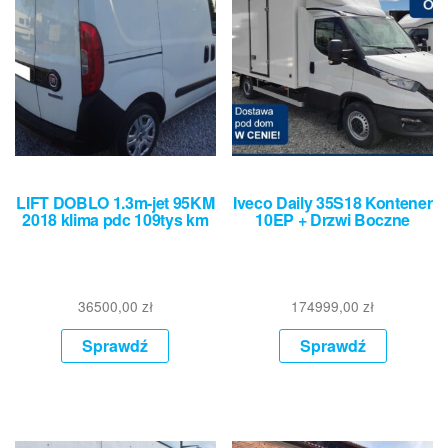
LIFT DOBLO 1.3m-jet 95KM
Iveco Daily 35S18 Kontener
2018 klima pdc 109tys km
10EP + Drzwi Boczne
36500,00
zł
174999,00
zł
Sprawdź
Sprawdź