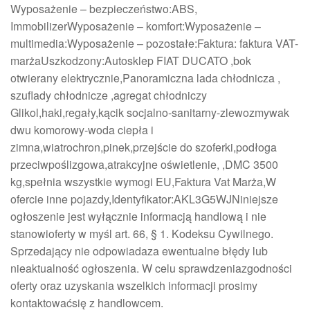
Wyposażenie – bezpieczeństwo:ABS,
ImmobilizerWyposażenie – komfort:Wyposażenie –
multimedia:Wyposażenie – pozostałe:Faktura: faktura VAT-
marżaUszkodzony:Autosklep FIAT DUCATO ,bok
otwierany elektrycznie,Panoramiczna lada chłodnicza ,
szuflady chłodnicze ,agregat chłodniczy
Glikol,haki,regały,kącik socjalno-sanitarny-zlewozmywak
dwu komorowy-woda ciepła i
zimna,wiatrochron,pinek,przejście do szoferki,podłoga
przeciwpoślizgowa,atrakcyjne oświetlenie, ,DMC 3500
kg,spełnia wszystkie wymogi EU,Faktura Vat Marża,W
ofercie inne pojazdy,Identyfikator:AKL3G5WJNiniejsze
ogłoszenie jest wyłącznie informacją handlową i nie
stanowioferty w myśl art. 66, § 1. Kodeksu Cywilnego.
Sprzedający nie odpowiadaza ewentualne błędy lub
nieaktualność ogłoszenia. W celu sprawdzeniazgodności
oferty oraz uzyskania wszelkich informacji prosimy
kontaktowaćsię z handlowcem.