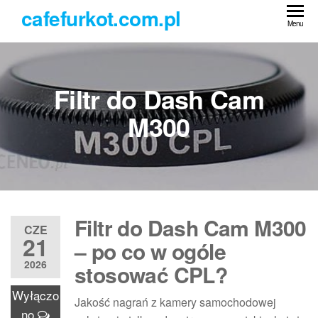
Przejdź
cafefurkot.com.pl
do
Menu
treści
Filtr do Dash Cam
M300
Filtr do Dash Cam M300
CZE
21
– po co w ogóle
2026
stosować CPL?
Wyłączo
Jakość nagrań z kamery samochodowej
no