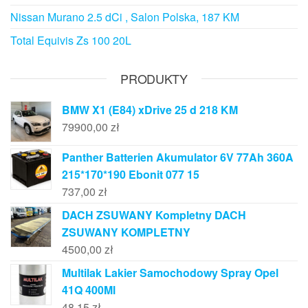
Nissan Murano 2.5 dCi , Salon Polska, 187 KM
Total Equivis Zs 100 20L
PRODUKTY
BMW X1 (E84) xDrive 25 d 218 KM
79900,00
zł
Panther Batterien Akumulator 6V 77Ah 360A
215*170*190 Ebonit 077 15
737,00
zł
DACH ZSUWANY Kompletny DACH
ZSUWANY KOMPLETNY
4500,00
zł
Multilak Lakier Samochodowy Spray Opel
41Q 400Ml
48,15
zł