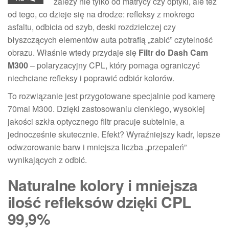
zależy nie tylko od matrycy czy optyki, ale też
od tego, co dzieje się na drodze: refleksy z mokrego
asfaltu, odbicia od szyb, deski rozdzielczej czy
błyszczących elementów auta potrafią „zabić” czytelność
obrazu. Właśnie wtedy przydaje się
Filtr do Dash Cam
M300
– polaryzacyjny CPL, który pomaga ograniczyć
niechciane refleksy i poprawić odbiór kolorów.
To rozwiązanie jest przygotowane specjalnie pod kamerę
70mai M300. Dzięki zastosowaniu cienkiego, wysokiej
jakości szkła optycznego filtr pracuje subtelnie, a
jednocześnie skutecznie. Efekt? Wyraźniejszy kadr, lepsze
odwzorowanie barw i mniejsza liczba „przepaleń”
wynikających z odbić.
Naturalne kolory i mniejsza
ilość refleksów dzięki CPL
99,9%