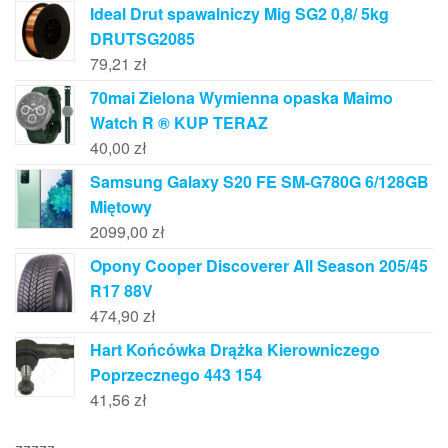
Ideal Drut spawalniczy Mig SG2 0,8/ 5kg
DRUTSG2085
79,21
zł
70mai Zielona Wymienna opaska Maimo
Watch R ® KUP TERAZ
40,00
zł
Samsung Galaxy S20 FE SM-G780G 6/128GB
Miętowy
2099,00
zł
Opony Cooper Discoverer All Season 205/45
R17 88V
474,90
zł
Hart Końcówka Drążka Kierowniczego
Poprzecznego 443 154
41,56
zł