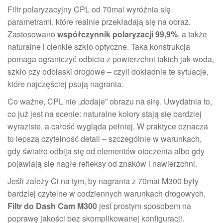
Filtr polaryzacyjny CPL od 70mai wyróżnia się
parametrami, które realnie przekładają się na obraz.
Zastosowano
współczynnik polaryzacji 99,9%
, a także
naturalne i cienkie szkło optyczne. Taka konstrukcja
pomaga ograniczyć odbicia z powierzchni takich jak woda,
szkło czy odblaski drogowe – czyli dokładnie te sytuacje,
które najczęściej psują nagrania.
Co ważne, CPL nie „dodaje” obrazu na siłę. Uwydatnia to,
co już jest na scenie: naturalne kolory stają się bardziej
wyraziste, a całość wygląda pełniej. W praktyce oznacza
to lepszą czytelność detali – szczególnie w warunkach,
gdy światło odbija się od elementów otoczenia albo gdy
pojawiają się nagłe refleksy od znaków i nawierzchni.
Jeśli zależy Ci na tym, by nagrania z 70mai M300 były
bardziej czytelne w codziennych warunkach drogowych,
Filtr do Dash Cam M300
jest prostym sposobem na
poprawę jakości bez skomplikowanej konfiguracji.