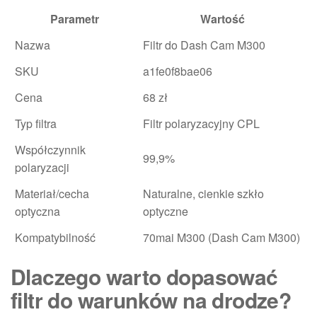
Parametr
Wartość
Nazwa
Filtr do Dash Cam M300
SKU
a1fe0f8bae06
Cena
68 zł
Typ filtra
Filtr polaryzacyjny CPL
Współczynnik
99,9%
polaryzacji
Materiał/cecha
Naturalne, cienkie szkło
optyczna
optyczne
Kompatybilność
70mai M300 (Dash Cam M300)
Dlaczego warto dopasować
filtr do warunków na drodze?