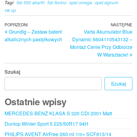
Tagi
fiat 500 abarth
fiat fiorino
opel omega
opel signum
vw up
Nawigacja
Poprzedni
POPRZEDNI
NASTĘPNE
N
Grundig – Zestaw baterii
Varta Akumulator Blue
wpis
w
wpisu
alkalicznych pastylkowych
Dynamic 5604110543132 –
Montaż Cenie Przy Odbiorze
W Warsztacie!
Szukaj
Szukaj
Ostatnie wpisy
MERCEDES-BENZ KLASA S 320 CDI 2001 Matt
Dunlop Winter Sport 5 225/50R17 94H
PHILIPS AVENT AirFree 260 ml 1m+ SCF813/14