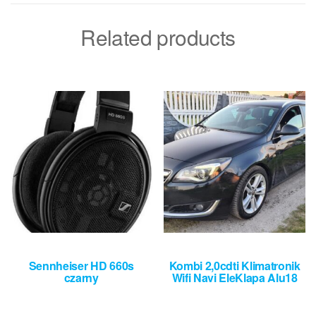
Related products
Sennheiser HD 660s
Kombi 2,0cdti Klimatronik
czarny
Wifi Navi EleKlapa Alu18