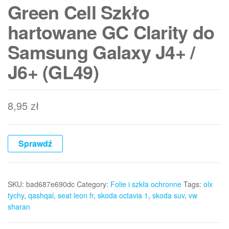
Green Cell Szkło
hartowane GC Clarity do
Samsung Galaxy J4+ /
J6+ (GL49)
8,95
zł
Sprawdź
SKU:
bad687e690dc
Category:
Folie i szkła ochronne
Tags:
olx
tychy
,
qashqai
,
seat leon fr
,
skoda octavia 1
,
skoda suv
,
vw
sharan