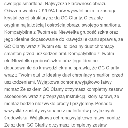
swojego smartfona. Najwyższa klarowność obrazu
Odwzorowanie aż 99,9% barw wyświetlacza to zasługa
krystalicznej struktury szkła GC Clarity. Ciesz się
oryginalną jakością i ostrością obrazu swojego smartfona.
Kompatybilne z Twoim etuiNiewielka grubość szkła oraz
jego idealne dopasowanie do krawędzi ekranu sprawia, że
GC Clarity wraz z Twoim etui to idealny duet chroniący
smartfon przed uszkodzeniami. Kompatybilne z Twoim
etuiNiewielka grubość szkła oraz jego idealne
dopasowanie do krawędzi ekranu sprawia, że GC Clarity
wraz z Twoim etui to idealny duet chroniący smartfon przed
uszkodzeniami. Wyjątkowa ochrona,wyjątkowo łatwy
montaż Ze szkłem GC Clarity otrzymasz kompletny zestaw
akcesoriów wraz z przejrzystą instrukcją, który sprawi, że
montaż będzie niezwykle prosty i przyjemny. Ponadto
wszystkie zostały wykonane z materiałów przyjaznych
środowisku. Wyjątkowa ochrona,wyjątkowo łatwy montaż
Ze szkłem GC Clarity otrzymasz kompletny zestaw