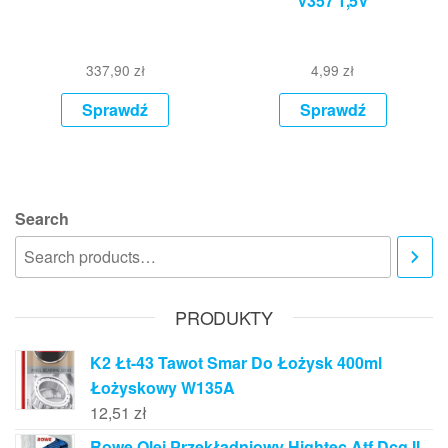
V357 1,5V
337,90
zł
4,99
zł
Sprawdź
Sprawdź
Search
PRODUKTY
K2 Łt-43 Tawot Smar Do Łożysk 400ml
Łożyskowy W135A
12,51
zł
Rowe Olej Przekładniowy Hightec Atf Dcg II