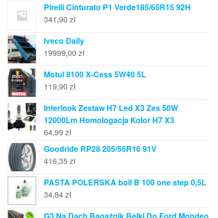
Pirelli Cinturato P1 Verde185/65R15 92H
341,90
zł
Iveco Daily
19999,00
zł
Motul 8100 X-Cess 5W40 5L
119,90
zł
Interlook Zestaw H7 Led X3 Zes 50W
12000Lm Homologacja Kolor H7 X3
64,99
zł
Goodride RP28 205/55R16 91V
416,35
zł
PASTA POLERSKA boll B 100 one step 0,5L
34,84
zł
G3 Na Dach Bagażnik Belki Do Ford Mondeo