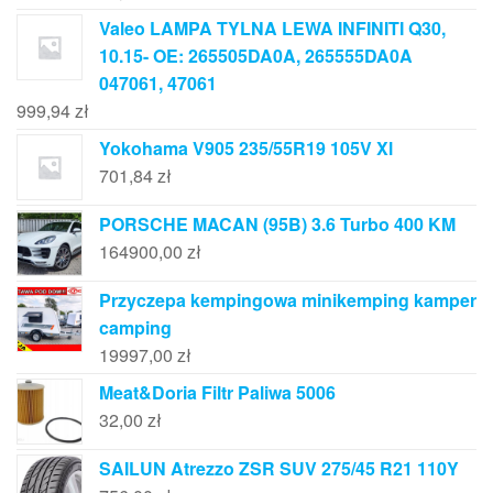
Valeo LAMPA TYLNA LEWA INFINITI Q30,
10.15- OE: 265505DA0A, 265555DA0A
047061, 47061
999,94
zł
Yokohama V905 235/55R19 105V Xl
701,84
zł
PORSCHE MACAN (95B) 3.6 Turbo 400 KM
164900,00
zł
Przyczepa kempingowa minikemping kamper
camping
19997,00
zł
Meat&Doria Filtr Paliwa 5006
32,00
zł
SAILUN Atrezzo ZSR SUV 275/45 R21 110Y