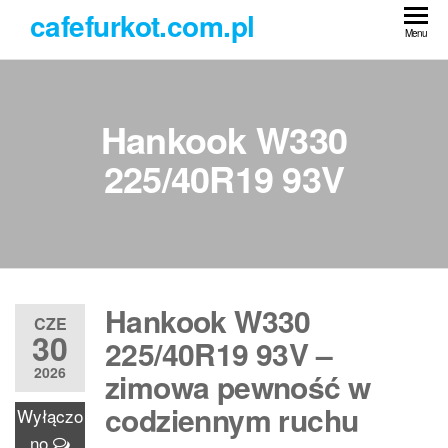
Przejdź
cafefurkot.com.pl
do
Menu
treści
Hankook W330
225/40R19 93V
Hankook W330
CZE
30
225/40R19 93V –
2026
zimowa pewność w
codziennym ruchu
Wyłączo
no