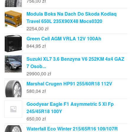
756,00
zł
Modula Boks Na Dach Do Skoda Kodiaq
Travel 650L 235X90X48 Mocs0320
2254,00
zł
Green Cell AGM VRLA 12V 100Ah
844,95
zł
Suzuki XL7 3.6 Benzyna V6 252KM 4x4 GAZ
7 Osob...
29900,00
zł
Marshal Crugen HP91 255/60R18 112V
580,04
zł
Goodyear Eagle F1 Asymmetric 5 Xl Fp
245/45R18 100Y
650,00
zł
Waterfall Eco Winter 215/65R16 109/107R