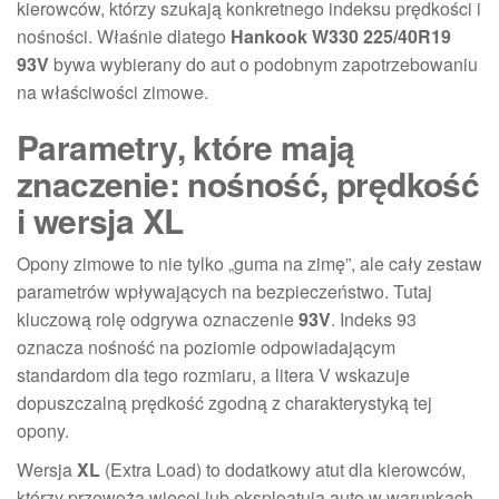
kierowców, którzy szukają konkretnego indeksu prędkości i
nośności. Właśnie dlatego
Hankook W330 225/40R19
93V
bywa wybierany do aut o podobnym zapotrzebowaniu
na właściwości zimowe.
Parametry, które mają
znaczenie: nośność, prędkość
i wersja XL
Opony zimowe to nie tylko „guma na zimę”, ale cały zestaw
parametrów wpływających na bezpieczeństwo. Tutaj
kluczową rolę odgrywa oznaczenie
93V
. Indeks 93
oznacza nośność na poziomie odpowiadającym
standardom dla tego rozmiaru, a litera V wskazuje
dopuszczalną prędkość zgodną z charakterystyką tej
opony.
Wersja
XL
(Extra Load) to dodatkowy atut dla kierowców,
którzy przewożą więcej lub eksploatują auto w warunkach,