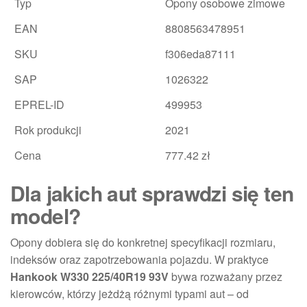
Typ
Opony osobowe zimowe
EAN
8808563478951
SKU
f306eda87111
SAP
1026322
EPREL-ID
499953
Rok produkcji
2021
Cena
777.42 zł
Dla jakich aut sprawdzi się ten
model?
Opony dobiera się do konkretnej specyfikacji rozmiaru,
indeksów oraz zapotrzebowania pojazdu. W praktyce
Hankook W330 225/40R19 93V
bywa rozważany przez
kierowców, którzy jeżdżą różnymi typami aut – od