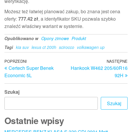
weryfikację.
Możesz też łatwiej planować zakup, bo znana jest cena
oferty:
777.42 zł
, a identyfikator SKU pozwala szybko
znaleźć właściwy wariant w systemie.
Opublikowano w
Opony zimowe
Produkt
Tagi
kia suv
lexus ct 200h
scirocco
volkswagen up
Nawigacja
Poprzedni
POPRZEDNI
NASTĘPNE
N
Certech Super Benek
Hankook W462 205/60R16
wpis
w
wpisu
Economic 5L
92H
Szukaj
Szukaj
Ostatnie wpisy
MERCEDES-BENZ KLASA S 320 CDI 2001 Matt