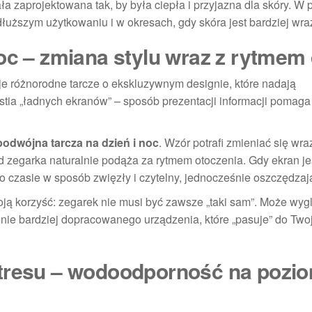
 zaprojektowana tak, by była ciepła i przyjazna dla skóry. W 
uższym użytkowaniu i w okresach, gdy skóra jest bardziej wra
noc – zmiana stylu wraz z rytmem
e różnorodne tarcze o ekskluzywnym designie, które nadają
stia „ładnych ekranów” – sposób prezentacji informacji pomaga
podwójna tarcza na dzień i noc
. Wzór potrafi zmieniać się wra
d zegarka naturalnie podąża za rytmem otoczenia. Gdy ekran je
 czasie w sposób zwięzły i czytelny, jednocześnie oszczędzaj
Twoją korzyść: zegarek nie musi być zawsze „taki sam”. Może wyg
żenie bardziej dopracowanego urządzenia, które „pasuje” do Tw
stresu – wodoodporność na pozio