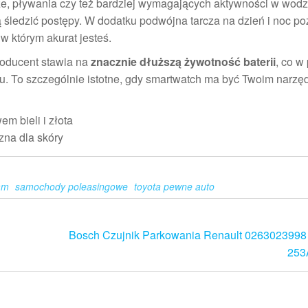
ze, pływania czy też bardziej wymagających aktywności w wodzi
 śledzić postępy. W dodatku podwójna tarcza na dzień i noc p
w którym akurat jesteś.
roducent stawia na
znacznie dłuższą żywotność baterii
, co w
u. To szczególnie istotne, gdy smartwatch ma być Twoim narzę
m bieli i złota
zna dla skóry
am
samochody poleasingowe
toyota pewne auto
Bosch Czujnik Parkowania Renault 0263023998 
253