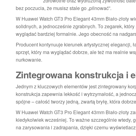
zdrowotne oraz wydłużoną żywotność bater
bez poczucia, że musisz stale go „pilnować”.
W Huawei Watch GT3 Pro Elegant 43mm Biało-złoty widać
solidnych, a jednocześnie zgrabnych. To zegarek, który 
wyglądać bardziej formalnie. Jego obecność na nadgars
Producent kontynuuje kierunek artystycznej elegancji, 
sprzęt, który ma wyglądać dobrze, ale też ma realnie w
nurkowanie.
Zintegrowana konstrukcja i 
Jednym z kluczowych elementów jest zintegrowany kor
konstrukcja zapewnia lekkość i wytrzymałość, a jednocz
spójne – całość tworzy jedną, zwartą bryłę, która dobrz
W Huawei Watch GT3 Pro Elegant 43mm Biało-złoty z
kiedykolwiek wcześniej. To ważne szczególnie wtedy, g
na zarysowania i zadrapania, dzięki czemu wyświetlacz 