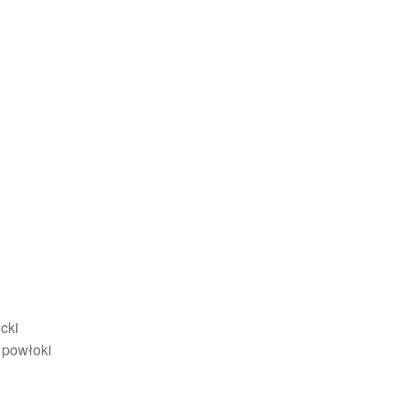
cki
z powłoki