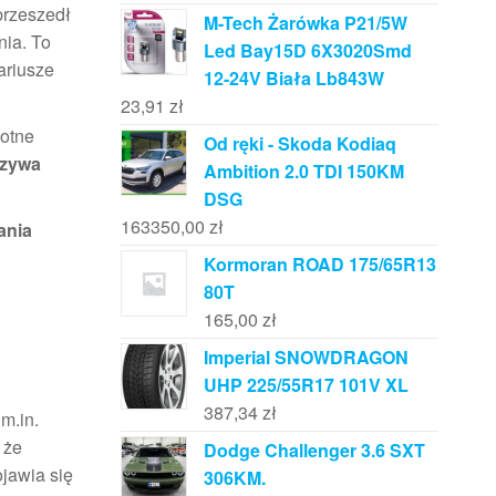
przeszedł
M-Tech Żarówka P21/5W
ia. To
Led Bay15D 6X3020Smd
ariusze
12-24V Biała Lb843W
23,91
zł
wotne
Od ręki - Skoda Kodiaq
rzywa
Ambition 2.0 TDI 150KM
DSG
163350,00
zł
ania
Kormoran ROAD 175/65R13
80T
165,00
zł
Imperial SNOWDRAGON
UHP 225/55R17 101V XL
387,34
zł
 m.in.
 że
Dodge Challenger 3.6 SXT
jawia się
306KM.