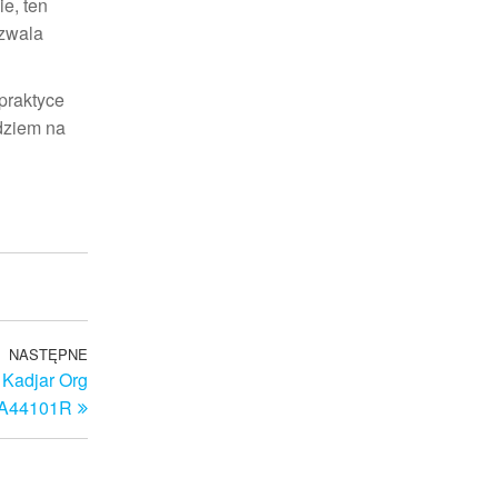
e, ten
ozwala
 praktyce
dziem na
NASTĘPNE
Następny
Kadjar Org
wpis
A44101R