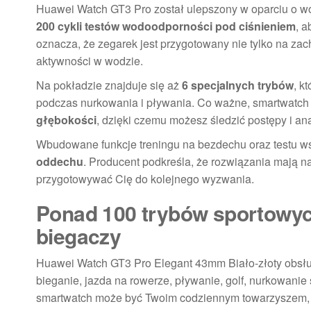
Huawei Watch GT3 Pro został ulepszony w oparciu o 
200 cykli testów wodoodporności pod ciśnieniem
, 
oznacza, że zegarek jest przygotowany nie tylko na za
aktywności w wodzie.
Na pokładzie znajduje się aż
6 specjalnych trybów
, k
podczas nurkowania i pływania. Co ważne, smartwatch r
głębokości
, dzięki czemu możesz śledzić postępy i an
Wbudowane funkcje treningu na bezdechu oraz testu ws
oddechu
. Producent podkreśla, że rozwiązania mają
przygotowywać Cię do kolejnego wyzwania.
Ponad 100 trybów sportowych
biegaczy
Huawei Watch GT3 Pro Elegant 43mm Biało-złoty obsł
bieganie, jazda na rowerze, pływanie, golf, nurkowani
smartwatch może być Twoim codziennym towarzyszem, nie