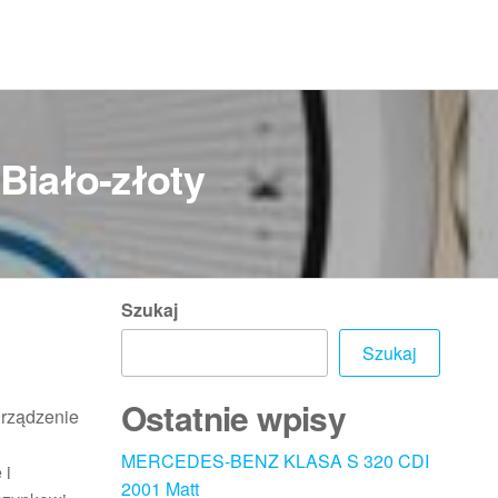
Biało-złoty
Szukaj
Szukaj
Ostatnie wpisy
urządzenie
MERCEDES-BENZ KLASA S 320 CDI
 i
2001 Matt