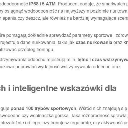
wodoodporność
IP68 i 5 ATM
. Producent podaje, że smartwatch 
aby osiągnąć wodoodporność na najwyższym poziomie nurkowan
chlapania czy deszcz, ale również na bardziej wymagające scen
tóre pomagają dokładnie sprawdzać parametry sportowe i zdro
ejestruje dane nurkowania, takie jak
czas nurkowania
oraz
k
alizować przebieg treningu.
trzymywania oddechu rejestrują m.in.
tętno
i
czas wstrzymyw
 naukowo poprawiać wydajność wstrzymywania oddechu oraz
 i inteligentne wskazówki dla
uguje
ponad 100 trybów sportowych
. Wśród nich znajdują się
e swobodne czy wspinaczka górska. Taka różnorodność sprawia,
zależnie od tego, czy trenujesz regularnie, czy aktywność po