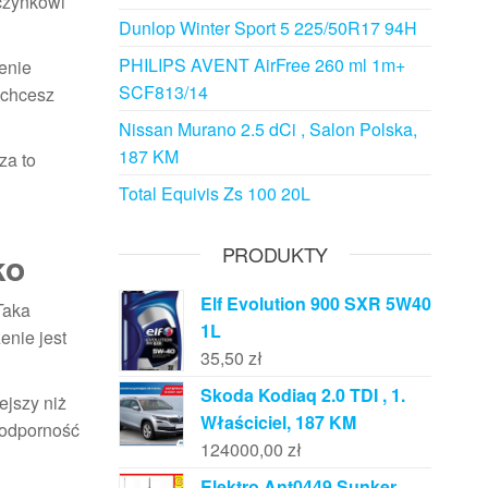
oczynkowi
Dunlop Winter Sport 5 225/50R17 94H
PHILIPS AVENT AirFree 260 ml 1m+
enie
SCF813/14
y chcesz
Nissan Murano 2.5 dCi , Salon Polska,
187 KM
za to
Total Equivis Zs 100 20L
PRODUKTY
ko
Elf Evolution 900 SXR 5W40
Taka
1L
enie jest
35,50
zł
Skoda Kodiaq 2.0 TDI , 1.
ejszy niż
Właściciel, 187 KM
 odporność
124000,00
zł
Elektro Ant0449 Sunker