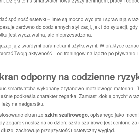
ii. Dzięki temu smartwatch towarzyszy treningom, pracy i odp
 spójność estetyki – linie są mocno wycięte i sprawiają wraż
pasuje zarówno do codziennych stylizacji, jak i do sytuacji, gd
tku jest wyczuwalna, ale nieprzesadzona.
łącząc ją z twardymi parametrami użytkowymi. W praktyce oznac
spierać Twoją aktywność – od treningów na lądzie po pływanie i
ekran odporny na codzienne ryzy
pus smartwatcha wykonany z tytanowo-metalowego materiału. 
eśnie podkreśla charakter zegarka. Zamiast „doklejonych” wraż
e leży na nadgarstku.
astosowano ekran ze
szkła szafirowego
, opisanego jako mocni
dy zegarek nosisz na co dzień: szkło szafirowe jest cenione za
dłużej zachowuje przejrzystość i estetyczny wygląd.