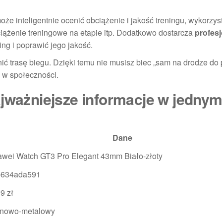
e inteligentnie ocenić obciążenie i jakość treningu, wykorzys
iążenie treningowe na etapie itp. Dodatkowo dostarcza
profes
ing i poprawić jego jakość.
pnić trasę biegu. Dzięki temu nie musisz biec „sam na drodze do
 w społeczności.
ajważniejsze informacje w jedny
Dane
wei Watch GT3 Pro Elegant 43mm Biało-złoty
b634ada591
9 zł
anowo-metalowy