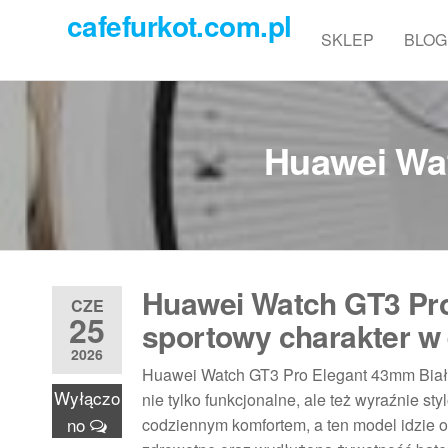
Przejdź
cafefurkot.com.pl
do
SKLEP
BLOG
treści
Huawei Wat
Huawei Watch GT3 Pro
CZE
25
sportowy charakter w 
2026
Huawei Watch GT3 Pro Elegant 43mm Biało-
Wyłączo
nie tylko funkcjonalne, ale też wyraźnie s
no
codziennym komfortem, a ten model idzie o