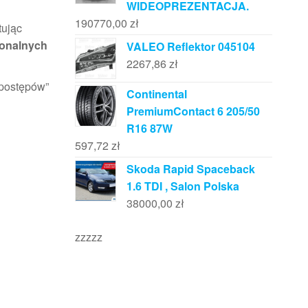
WIDEOPREZENTACJA.
190770,00
zł
tując
jonalnych
VALEO Reflektor 045104
2267,86
zł
 postępów”
Continental
PremiumContact 6 205/50
R16 87W
m
597,72
zł
Skoda Rapid Spaceback
1.6 TDI , Salon Polska
38000,00
zł
zzzzz