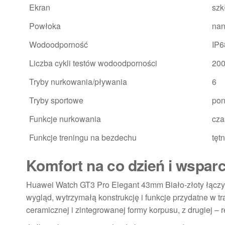
Ekran
szk
Powłoka
nan
Wodoodporność
IP6
Liczba cykli testów wodoodporności
20
Tryby nurkowania/pływania
6
Tryby sportowe
pon
Funkcje nurkowania
cza
Funkcje treningu na bezdechu
tęt
Komfort na co dzień i wspar
Huawei Watch GT3 Pro Elegant 43mm Biało-złoty łączy 
wygląd, wytrzymałą konstrukcję i funkcje przydatne w tr
ceramicznej i zintegrowanej formy korpusu, z drugiej – 