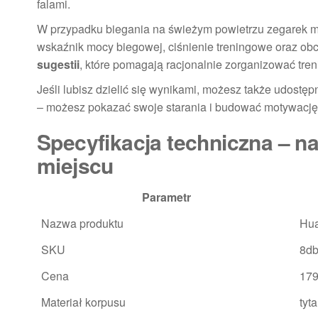
falami.
W przypadku biegania na świeżym powietrzu zegarek moż
wskaźnik mocy biegowej, ciśnienie treningowe oraz obc
sugestii
, które pomagają racjonalnie zorganizować tren
Jeśli lubisz dzielić się wynikami, możesz także udostę
– możesz pokazać swoje starania i budować motywację
Specyfikacja techniczna – n
miejscu
Parametr
Nazwa produktu
Hua
SKU
8d
Cena
179
Materiał korpusu
tyt