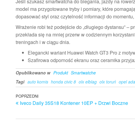
Jeśli szukasz smartwatcha do biegania, jazdy na rower
model ma przygotowane tryby i pomiary, które pomagają
dopasować styl oraz czytelność informacji do momentu, 
Wrażenie robi też podejście do „długiego dystansu” – p
przekłada się na mniej przerw w codziennym korzystani
treningach i w ciągu dnia.
Elegancki wariant Huawei Watch GT3 Pro z motywe
Szafirowa odporność ekranu oraz ceramika przyja
Opublikowano w
Produkt
Smartwatche
Tagi
auto komis
honda civic 8
olx elblag
olx toruń
opel ad
Nawigacja
Poprzedni
POPRZEDNI
Iveco Daily 35S18 Kontener 10EP + Drzwi Boczne
wpis
wpisu