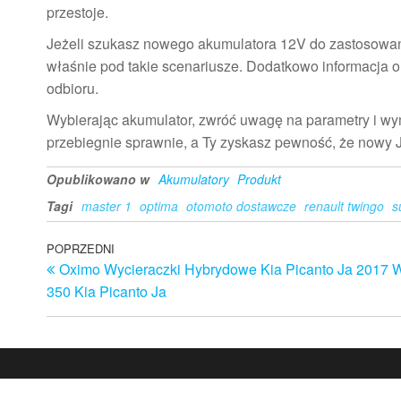
przestoje.
Jeżeli szukasz nowego akumulatora 12V do zastosowań ta
właśnie pod takie scenariusze. Dodatkowo informacja o
odbioru.
Wybierając akumulator, zwróć uwagę na parametry i w
przebiegnie sprawnie, a Ty zyskasz pewność, że nowy 
Opublikowano w
Akumulatory
Produkt
Tagi
master 1
optima
otomoto dostawcze
renault twingo
s
Nawigacja
Poprzedni
POPRZEDNI
Oximo Wycieraczki Hybrydowe Kia Picanto Ja 2017 
wpis
wpisu
350 Kia Picanto Ja