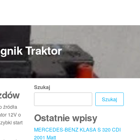
nik Traktor
Szukaj
zdów
Szukaj
o źródła
Ostatnie wpisy
ator 12V o
ybki start
MERCEDES-BENZ KLASA S 320 CDI
2001 Matt