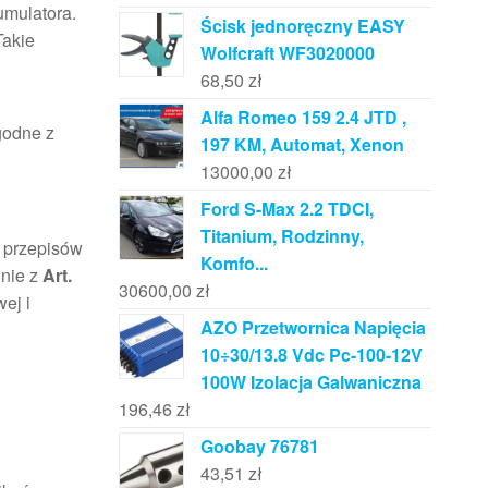
umulatora.
Ścisk jednoręczny EASY
Takie
Wolfcraft WF3020000
68,50
zł
Alfa Romeo 159 2.4 JTD ,
godne z
197 KM, Automat, Xenon
13000,00
zł
Ford S-Max 2.2 TDCI,
Titanium, Rodzinny,
z przepisów
Komfo...
dnie z
Art.
30600,00
zł
ej i
AZO Przetwornica Napięcia
10÷30/13.8 Vdc Pc-100-12V
100W Izolacja Galwaniczna
196,46
zł
Goobay 76781
43,51
zł