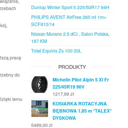
związania,
Dunlop Winter Sport 5 225/50R17 94H
trzebach
PHILIPS AVENT AirFree 260 ml 1m+
SCF813/14
kój,
Nissan Murano 2.5 dCi , Salon Polska,
187 KM
Total Equivis Zs 100 20L
ższą pracę
PRODUKTY
trzebny do
Michelin Pilot Alpin 5 Xl Fr
225/45R19 96V
1217,99
zł
Dzięki temu
KOSIARKA ROTACYJNA
BĘBNOWA 1,85 m *TALEX*
DYSKOWA
5489,00
zł