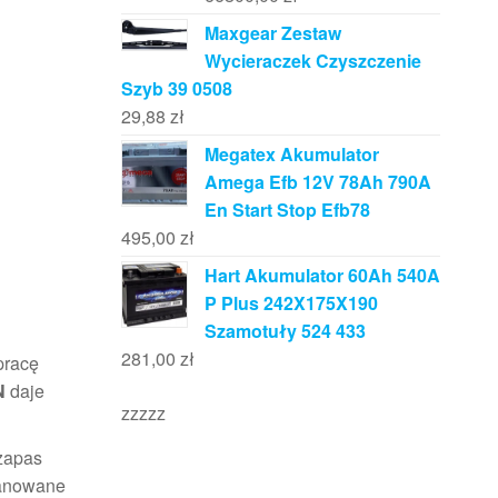
Maxgear Zestaw
Wycieraczek Czyszczenie
Szyb 39 0508
29,88
zł
Megatex Akumulator
Amega Efb 12V 78Ah 790A
En Start Stop Efb78
495,00
zł
Hart Akumulator 60Ah 540A
P Plus 242X175X190
Szamotuły 524 433
281,00
zł
pracę
N
daje
zzzzz
 zapas
lanowane