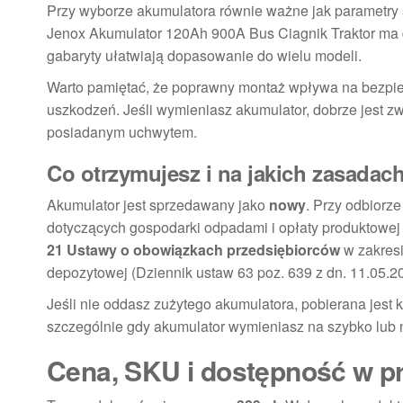
Przy wyborze akumulatora równie ważne jak parametry
Jenox Akumulator 120Ah 900A Bus Ciagnik Traktor ma
gabaryty ułatwiają dopasowanie do wielu modeli.
Warto pamiętać, że poprawny montaż wpływa na bezpiec
uszkodzeń. Jeśli wymieniasz akumulator, dobrze jest zw
posiadanym uchwytem.
Co otrzymujesz i na jakich zasadac
Akumulator jest sprzedawany jako
nowy
. Przy odbiorz
dotyczących gospodarki odpadami i opłaty produktowej
21 Ustawy o obowiązkach przedsiębiorców
w zakresi
depozytowej (Dziennik ustaw 63 poz. 639 z dn. 11.05.200
Jeśli nie oddasz zużytego akumulatora, pobierana jest
szczególnie gdy akumulator wymieniasz na szybko lub 
Cena, SKU i dostępność w p