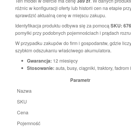
Ten model w ofercie ma cenę
389 zł
. W danych produkt
różnic w konfiguracji oferty lub historii cen na etapie p
sprawdzić aktualną cenę w miejscu zakupu.
Identyfikacja produktu odbywa się za pomocą
SKU: 676
pomyłki przy podobnych pojemnościach i prądach rozr
W przypadku zakupów do firm i gospodarstw, gdzie licz
szybkim odszukaniu właściwego akumulatora.
Gwarancja:
12 miesięcy
Stosowanie:
auta, busy, ciągniki, traktory, fadr
Parametr
Nazwa
SKU
Cena
Pojemność