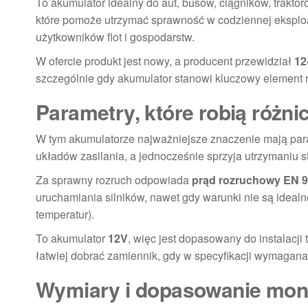
To akumulator idealny do aut, busów, ciągników, traktor
które pomoże utrzymać sprawność w codziennej eksploa
użytkowników flot i gospodarstw.
W ofercie produkt jest nowy, a producent przewidział
12
szczególnie gdy akumulator stanowi kluczowy element ro
Parametry, które robią różni
W tym akumulatorze najważniejsze znaczenie mają par
układów zasilania, a jednocześnie sprzyja utrzymaniu st
Za sprawny rozruch odpowiada
prąd rozruchowy EN 
uruchamiania silników, nawet gdy warunki nie są ideal
temperatur).
To akumulator
12V
, więc jest dopasowany do instalacj
łatwiej dobrać zamiennik, gdy w specyfikacji wymagana
Wymiary i dopasowanie mo