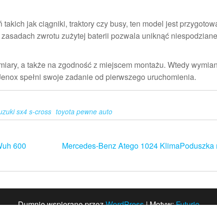
kich jak ciągniki, traktory czy busy, ten model jest przygoto
 zasadach zwrotu zużytej baterii pozwala uniknąć niespodzian
ymiary, a także na zgodność z miejscem montażu. Wtedy wymia
Jenox spełni swoje zadanie od pierwszego uruchomienia.
uzuki sx4 s-cross
toyota pewne auto
Wuh 600
Mercedes-Benz Atego 1024 KlimaPoduszka 
Dumnie wspierane przez
WordPress
|
Motyw:
Futurio