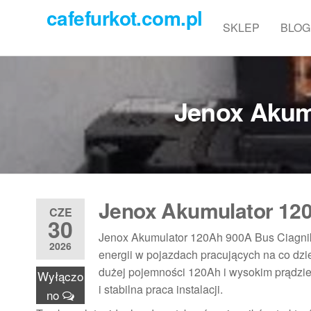
Przejdź
cafefurkot.com.pl
do
SKLEP
BLOG
treści
Jenox Akum
Jenox Akumulator 12
CZE
30
Jenox Akumulator 120Ah 900A Bus Ciagnik 
2026
energii w pojazdach pracujących na co dzi
dużej pojemności 120Ah i wysokim prądzie 
Wyłączo
i stabilna praca instalacji.
no