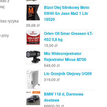
ikać z
iej
Bizol Olej Silnikowy Moto
5W40 Sn Jaso Ma2 1 Litr
18520
 bez ryzyka
29,68
zł
Orlen Oil Smar Greasen ŁT-
 przy
4S2 0,8 kg
15,00
zł
Mio Wideorejestrator
Rejestrator Mivue M700
549,00
zł
Ltc Grzejnik Olejowy UG09
319,00
zł
BMW 118 d, Darmowa
dostawa
66800,00
zł