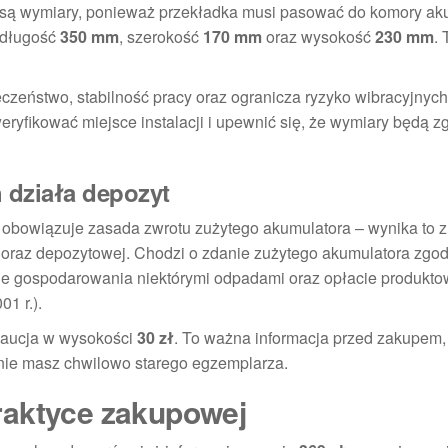
 są wymiary, ponieważ przekładka musi pasować do komory ak
 długość
350 mm
, szerokość
170 mm
oraz wysokość
230 mm
. 
zeństwo, stabilność pracy oraz ogranicza ryzyko wibracyjnych
eryfikować miejsce instalacji i upewnić się, że wymiary będą z
h działa depozyt
e obowiązuje zasada zwrotu zużytego akumulatora – wynika to 
 oraz depozytowej. Chodzi o zdanie zużytego akumulatora zgo
e gospodarowania niektórymi odpadami oraz opłacie produktow
1 r.).
 kaucja w wysokości
30 zł
. To ważna informacja przed zakupem,
nie masz chwilowo starego egzemplarza.
raktyce zakupowej