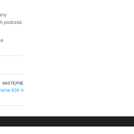
wany
ek podczas
na
NASTĘPNE
Następny
rama 630
wpis