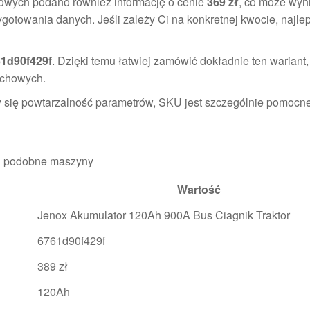
owych podano również informację o cenie
369 zł
, co może wyn
rzygotowania danych. Jeśli zależy Ci na konkretnej kwocie, najlep
1d90f429f
. Dzięki temu łatwiej zamówić dokładnie ten wariant,
uchowych.
y się powtarzalność parametrów, SKU jest szczególnie pomocne
om i podobne maszyny
Wartość
Jenox Akumulator 120Ah 900A Bus Ciagnik Traktor
6761d90f429f
389 zł
120Ah