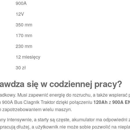
900A
12V
350 mm
170 mm
230 mm
12 miesięcy
30 zł
awdza się w codziennej pracy?
dkowy. Musi zapewnić energię do rozruchu, a także wspierać 
h 900A Bus Ciagnik Traktor dzięki połączeniu
120Ah
z
900A E
 zapotrzebowaniem wielu maszyn.
any intensywnie, a starty są częste, akumulator ma odpowiedni
pracują dłużej, a użytkownik nie może sobie pozwolić na niep