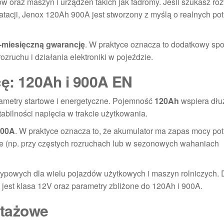
ów oraz maszyn i urządzeń takich jak fadromy. Jeśli szukasz ro
tacji, Jenox 120Ah 900A jest stworzony z myślą o realnych po
-miesięczną gwarancję
. W praktyce oznacza to dodatkowy spo
zruchu i działania elektroniki w pojeździe.
cę: 120Ah i 900A EN
ametry startowe i energetyczne. Pojemność
120Ah
wspiera dłu
abilności napięcia w trakcie użytkowania.
900A
. W praktyce oznacza to, że akumulator ma zapas mocy po
ne (np. przy częstych rozruchach lub w sezonowych wahaniach
i typowych dla wielu pojazdów użytkowych i maszyn rolniczych. 
 jest klasa 12V oraz parametry zbliżone do 120Ah i 900A.
ntażowe