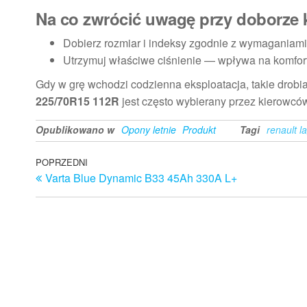
Na co zwrócić uwagę przy doborze
Dobierz rozmiar i indeksy zgodnie z wymaganiami
Utrzymuj właściwe ciśnienie — wpływa na komfort
Gdy w grę wchodzi codzienna eksploatacja, takie drob
225/70R15 112R
jest często wybierany przez kierowcó
Opublikowano w
Opony letnie
Produkt
Tagi
renault l
Nawigacja
Poprzedni
POPRZEDNI
Varta Blue Dynamic B33 45Ah 330A L+
wpis
wpisu