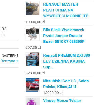
RENAULT MASTER
PLATFORMA NA
WYWROT,CHŁODNIE ITP
19900,00
zł
o B2
Blic Silnik Wycieraczek
nia.
Przód Jumper Ducato
Boxer 5810 07 038390P
207,35
zł
Renault PREMIUM DXI 380
NASTĘPNE
Następny
 Benzyna
EEV DZIENNA KABINA
wpis
Sup...
52890,00
zł
Mitsubishi Colt 1.3 , Salon
Polska, Klima,ALU
12000,00
zł
Vinove Monza Tvister