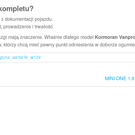
 kompletu?
 z dokumentacji pojazdu.
, prowadzenie i trwałość.
iazgi mają znaczenie. Właśnie dlatego model
Kormoran Vanpr
w, którzy chcą mieć pewny punkt odniesienia w doborze ogumie
aguna
santa fe
w124
MINI ONE 1.6