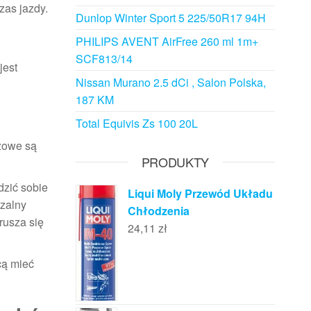
zas jazdy.
Dunlop Winter Sport 5 225/50R17 94H
PHILIPS AVENT AirFree 260 ml 1m+
SCF813/14
jest
Nissan Murano 2.5 dCi , Salon Polska,
187 KM
Total Equivis Zs 100 20L
zowe są
PRODUKTY
dzić sobie
Liqui Moly Przewód Układu
zalny
Chłodzenia
rusza się
24,11
zł
cą mieć