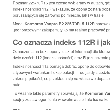
Rozmiar 225/70R15 jest często wybierany w autach, gdzi
Indeks nośności 112R wskazuje, że opona została do
poruszających się zarówno po mieście, jak i w trasie.
Model
Kormoran Vanpro B2 225/70R15 112R
sprawdza
„jednorazowym” zakupem, tylko ma realnie pracować pr
Co oznacza indeks 112R i j
Oznaczenia na boku opony to skrót informacji dla kier
dwie części:
112
(indeks nośności) oraz
R
(oznaczenie p
Indeks nośności 112 pomaga dobrać oponę do odpowiedn
z typowymi warunkami eksploatacji — od jazdy z codzi
zakres prędkości, co przekłada się na właściwe dopasow
auto.
To właśnie takie parametry sprawiają, że
Kormoran Va
spójny zestaw ogumienia w swoim aucie i nie iść na 