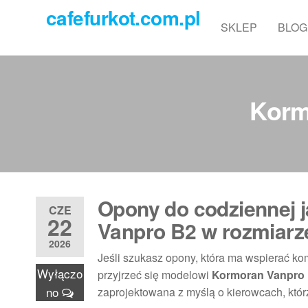
Przejdź
cafefurkot.com.pl
do
SKLEP
BLOG
treści
Korm
Opony do codziennej j
CZE
22
Vanpro B2 w rozmiarz
2026
Jeśli szukasz opony, która ma wspierać k
Wyłączo
przyjrzeć się modelowi
Kormoran Vanpro 
no
zaprojektowana z myślą o kierowcach, któ