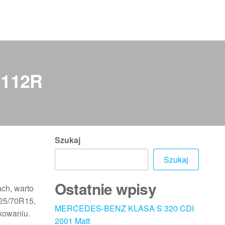
 112R
Szukaj
Szukaj
Ostatnie wpisy
ch, warto
225/70R15,
MERCEDES-BENZ KLASA S 320 CDI
tkowaniu.
2001 Matt