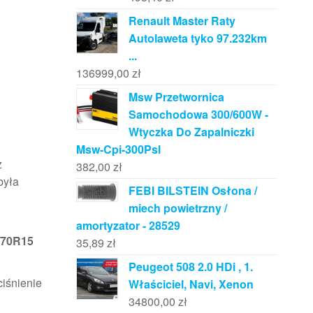
Renault Master Raty
Autolaweta tyko 97.232km
...
136999,00
zł
Msw Przetwornica
Samochodowa 300/600W -
Wtyczka Do Zapalniczki
Msw-Cpi-300Psl
z
382,00
zł
była
FEBI BILSTEIN Osłona /
miech powietrzny /
amortyzator - 28529
/70R15
35,89
zł
Peugeot 508 2.0 HDi , 1.
ciśnienie
Właściciel, Navi, Xenon
34800,00
zł