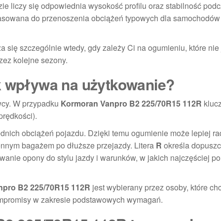
e liczy się odpowiednia wysokość profilu oraz stabilność podc
pasowana do przenoszenia obciążeń typowych dla samochodów
 się szczególnie wtedy, gdy zależy Ci na ogumieniu, które nie 
zez kolejne sezony.
ak wpływa na użytkowanie?
owcy. W przypadku
Kormoran Vanpro B2 225/70R15 112R
kluc
rędkości).
ich obciążeń pojazdu. Dzięki temu ogumienie może lepiej ra
ennym bagażem po dłuższe przejazdy. Litera
R
określa dopuszc
anie opony do stylu jazdy i warunków, w jakich najczęściej po
npro B2 225/70R15 112R
jest wybierany przez osoby, które ch
kompromisy w zakresie podstawowych wymagań.