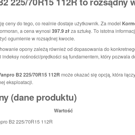
2 225/70R15 112R to rozsądny 
ję ceny do tego, co realnie dostaje użytkownik. Za model
Korm
ormoran, a cena wynosi
397.9 zł
za sztukę. To istotna informacja
żyć ogumienie w rozsądnej kwocie.
zachowanie opony zależą również od dopasowania do konkretneg
r i indeksy nośności/prędkości są fundamentem, który pozwala 
anpro B2 225/70R15 112R
może okazać się opcją, która łącz
ej eksploatacji.
ny (dane produktu)
Wartość
pro B2 225/70R15 112R