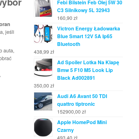
wybór
Febi Bilstein Feb Olej 5W 30
C3 Silnikowy 5L 32943
160,90
zł
oran
Victron Energy Ładowarka
, jeśli
Blue Smart 12V 5A Ip65
Bluetooth
o auta,
438,99
zł
dobrać
Ad Spoiler Lotka Na Klapę
Bmw 5 F10 M5 Look Lip
y
Black Ad002891
350,00
zł
Audi A6 Avant 50 TDI
quattro tiptronic
152900,00
zł
Apple HomePod Mini
Czarny
493,40
zł