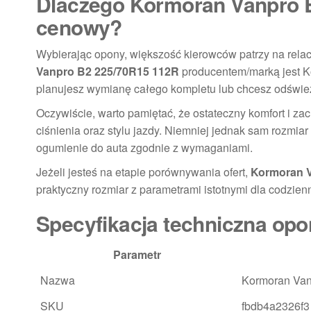
Dlaczego Kormoran Vanpro B
cenowy?
Wybierając opony, większość kierowców patrzy na relac
Vanpro B2 225/70R15 112R
producentem/marką jest K
planujesz wymianę całego kompletu lub chcesz odświe
Oczywiście, warto pamiętać, że ostateczny komfort i 
ciśnienia oraz stylu jazdy. Niemniej jednak sam rozmia
ogumienie do auta zgodnie z wymaganiami.
Jeżeli jesteś na etapie porównywania ofert,
Kormoran V
praktyczny rozmiar z parametrami istotnymi dla codzienn
Specyfikacja techniczna opo
Parametr
Nazwa
Kormoran Van
SKU
fbdb4a2326f3