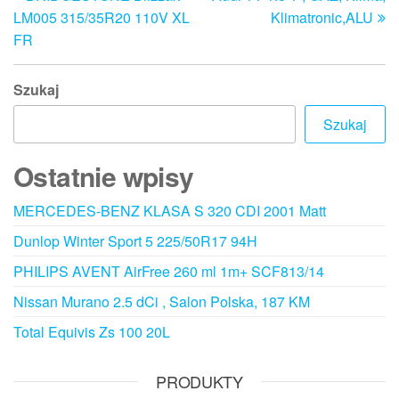
wpisu
LM005 315/35R20 110V XL
Klimatronic,ALU
FR
Szukaj
Szukaj
Ostatnie wpisy
MERCEDES-BENZ KLASA S 320 CDI 2001 Matt
Dunlop Winter Sport 5 225/50R17 94H
PHILIPS AVENT AirFree 260 ml 1m+ SCF813/14
Nissan Murano 2.5 dCi , Salon Polska, 187 KM
Total Equivis Zs 100 20L
PRODUKTY