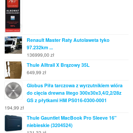
Renault Master Raty Autolaweta tyko
97.232km ...
136999,00
zł
Thule Alltrail X Brązowy 35L
649,99
zł
Globus Piła tarczowa z wyrzutnikiem wióra
do cięcia drewna litego 300x30x3,4/2,2/28z
GS z płytkami HM PS016-0300-0001
194,99
zł
Thule Gauntlet MacBook Pro Sleeve 16"
niebieskie (3204524)
131,32
zł