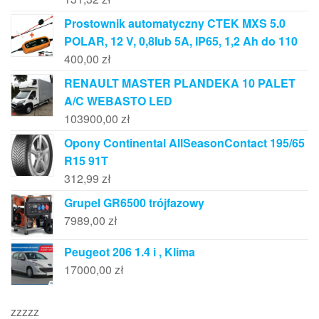
Prostownik automatyczny CTEK MXS 5.0
POLAR, 12 V, 0,8lub 5A, IP65, 1,2 Ah do 110
400,00
zł
RENAULT MASTER PLANDEKA 10 PALET
A/C WEBASTO LED
103900,00
zł
Opony Continental AllSeasonContact 195/65
R15 91T
312,99
zł
Grupel GR6500 trójfazowy
7989,00
zł
Peugeot 206 1.4 i , Klima
17000,00
zł
zzzzz