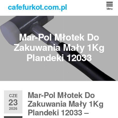
Przejdź
cafefurkot.com.pl
do
Menu
treści
Mar-Pol Młotek Do
Zakuwania Mały 1Kg
Plandeki 12033
Mar-Pol Młotek Do
CZE
23
Zakuwania Mały 1Kg
2026
Plandeki 12033 –