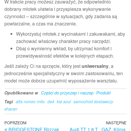
W trakcie pracy możesz zauważyć, że odpowiednio
dobrany młotek ułatwia i przyspiesza wykonywanie
czynności – szczególnie w sytuacjach, gdy zadania są
powtarzalne, a czas ma znaczenie.
Wykorzystuj młotek z wycinakami i zakuwakami, aby
zachować właściwy charakter pracy narzędzi.
Dbaj o wymienny wkład, by utrzymać komfort i
przewidywalność efektów w kolejnych etapach.
Jeśli zależy Ci na sprzęcie, który jest
uniwersalny
, a
jednocześnie specjalistyczny w swoim zastosowaniu, ten
model może dobrze uzupełnić wyposażenie warsztatu.
Opublikowano w
Części do przyczep i naczep
Produkt
Tagi
alfa romeo mito
ds4
kia soul
samochód dostawczy
sharan
Nawigacja
Poprzedni
POPRZEDNI
NASTĘPNE
N
BRIDGESTONE Blizzak
Audi TT 1.8 T , GAZ, Klima,
wpis
w