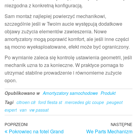
niezgodna z konkretną konfiguracją.
Sam montaż najlepiej powierzyć mechanikowi,
szczególnie jeśli w Twoim aucie występują dodatkowe
objawy zużycia elementów zawieszenia. Nowe
amortyzatory mogą poprawić komfort, ale jeśli inne części
są mocno wyeksploatowane, efekt może być ograniczony.
Po wymianie zaleca się kontrolę ustawienia geometrii, jeśli
mechanik uzna to za konieczne. W praktyce pomaga to
utrzymać stabilne prowadzenie i równomierne zużycie
opon.
Opublikowano w
Amortyzatory samochodowe
Produkt
Tagi
citroen c8
ford fiesta st
mercedes glc coupe
peugeot
expert
van
vw passat
Nawigacja
Poprzedni
POPRZEDNI
NASTĘPNE
N
Pokrowiec na fotel Grand
We Parts Mechanizm
wpis
w
wpisu