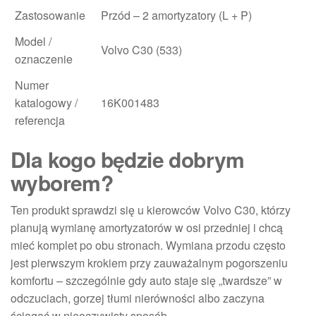
Zastosowanie
Przód – 2 amortyzatory (L + P)
Model /
Volvo C30 (533)
oznaczenie
Numer
katalogowy /
16K001483
referencja
Dla kogo będzie dobrym
wyborem?
Ten produkt sprawdzi się u kierowców Volvo C30, którzy
planują wymianę amortyzatorów w osi przedniej i chcą
mieć komplet po obu stronach. Wymiana przodu często
jest pierwszym krokiem przy zauważalnym pogorszeniu
komfortu – szczególnie gdy auto staje się „twardsze” w
odczuciach, gorzej tłumi nierówności albo zaczyna
ściągać w nieoczywisty sposób.