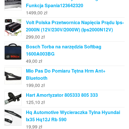
Funkcja Spania123642320
1499,00
zł
Volt Polska Przetwornica Napięcia Prądu Ips-
2000N (12V/230V/2000W) (Ips2000N12V)
299,00
zł
Bosch Torba na narzędzia Softbag
1600A003BG
49,00
zł
Mio Pas Do Pomiaru Tętna Hrm Ant+
Bluetooth
199,00
zł
Hart Amortyzator 805333 805 333
125,10
zł
Hq Automotive Wycieraczka Tylna Hyundai
Ix35 Hq12J Rb 590
19,99
zł