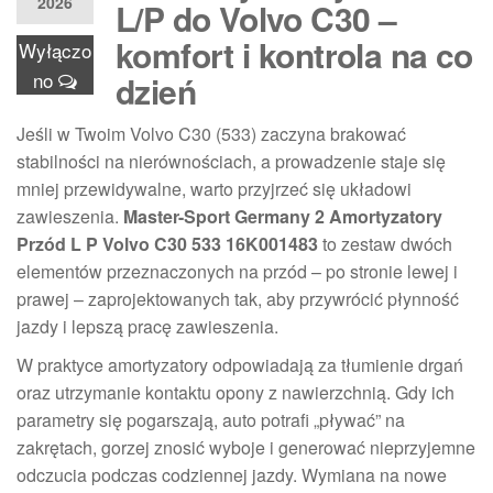
2026
L/P do Volvo C30 –
komfort i kontrola na co
Wyłączo
no
dzień
Jeśli w Twoim Volvo C30 (533) zaczyna brakować
stabilności na nierównościach, a prowadzenie staje się
mniej przewidywalne, warto przyjrzeć się układowi
zawieszenia.
Master-Sport Germany 2 Amortyzatory
Przód L P Volvo C30 533 16K001483
to zestaw dwóch
elementów przeznaczonych na przód – po stronie lewej i
prawej – zaprojektowanych tak, aby przywrócić płynność
jazdy i lepszą pracę zawieszenia.
W praktyce amortyzatory odpowiadają za tłumienie drgań
oraz utrzymanie kontaktu opony z nawierzchnią. Gdy ich
parametry się pogarszają, auto potrafi „pływać” na
zakrętach, gorzej znosić wyboje i generować nieprzyjemne
odczucia podczas codziennej jazdy. Wymiana na nowe