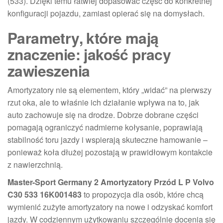
(533). Dzięki temu łatwiej dopasować część do konkretnej
konfiguracji pojazdu, zamiast opierać się na domysłach.
Parametry, które mają
znaczenie: jakość pracy
zawieszenia
Amortyzatory nie są elementem, który „widać” na pierwszy
rzut oka, ale to właśnie ich działanie wpływa na to, jak
auto zachowuje się na drodze. Dobrze dobrane części
pomagają ograniczyć nadmierne kołysanie, poprawiają
stabilność toru jazdy i wspierają skuteczne hamowanie –
ponieważ koła dłużej pozostają w prawidłowym kontakcie
z nawierzchnią.
Master-Sport Germany 2 Amortyzatory Przód L P Volvo
C30 533 16K001483
to propozycja dla osób, które chcą
wymienić zużyte amortyzatory na nowe i odzyskać komfort
jazdy. W codziennym użytkowaniu szczególnie docenia się