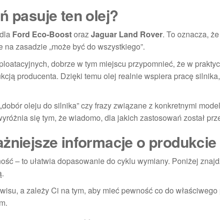
ń pasuje ten olej?
dla
Ford Eco-Boost
oraz
Jaguar Land Rover
. To oznacza, że 
e na zasadzie „może być do wszystkiego”.
sploatacyjnych, dobrze w tym miejscu przypomnieć, że w prakty
cją producenta. Dzięki temu olej realnie wspiera pracę silnika
„dobór oleju do silnika” czy frazy związane z konkretnymi model
yróżnia się tym, że wiadomo, dla jakich zastosowań został prz
ażniejsze informacje o produkcie
ość – to ułatwia dopasowanie do cyklu wymiany. Poniżej znajd
ą.
isu, a zależy Ci na tym, aby mieć pewność co do właściwego 
m.