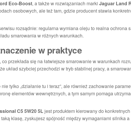
ord Eco-Boost
, a także w rozwiązaniach marki
Jaguar Land 
odach osobowych, ale też tam, gdzie producent stawia konkret
erwisu rozsądnie: regularna wymiana oleju to realna ochrona si
układu smarowania w różnych warunkach.
naczenie w praktyce
i, co przekłada się na łatwiejsze smarowanie w warunkach rozr
że układ szybciej przechodzi w tryb stabilnej pracy, a smarowan
 nie tylko „działanie tu i teraz”, ale również zachowanie param
 ochronę elementów wewnętrznych, a tym samym pomaga utrzymać
fessional C5 5W20 5L
jest produktem kierowany do konkretnych
 taką klasę, zyskujesz spójność między wymaganiami silnika a