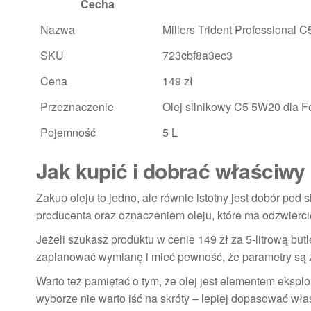
Cecha
Nazwa
Millers Trident Professional 
SKU
723cbf8a3ec3
Cena
149 zł
Przeznaczenie
Olej silnikowy C5 5W20 dla F
Pojemność
5 L
Jak kupić i dobrać właściwy
Zakup oleju to jedno, ale równie istotny jest dobór pod
producenta oraz oznaczeniem oleju, które ma odzwierci
Jeżeli szukasz produktu w cenie 149 zł za 5-litrową butl
zaplanować wymianę i mieć pewność, że parametry są 
Warto też pamiętać o tym, że olej jest elementem eksplo
wyborze nie warto iść na skróty – lepiej dopasować wł