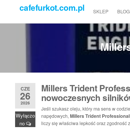
Przejdź
cafefurkot.com.pl
do
SKLEP
BLOG
treści
Miller
Millers Trident Profes
CZE
26
nowoczesnych silników
2026
Jeśli szukasz oleju, który ma sens w codz
Wyłączo
napędowych,
Millers Trident Profession
no
liczy się właściwa lepkość oraz zgodność 