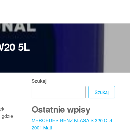
5W20 5L
Szukaj
Szukaj
Ostatnie wpisy
tek
, gdzie
MERCEDES-BENZ KLASA S 320 CDI
2001 Matt