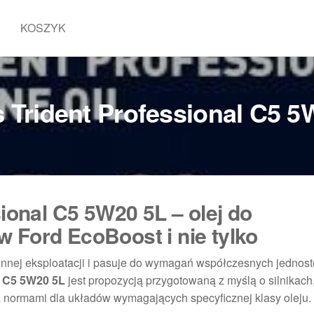
KOSZYK
s Trident Professional C5 
sional C5 5W20 5L – olej do
 Ford EcoBoost i nie tylko
iennej eksploatacji i pasuje do wymagań współczesnych jednos
al C5 5W20 5L
jest propozycją przygotowaną z myślą o silnikach
z normami dla układów wymagających specyficznej klasy oleju.