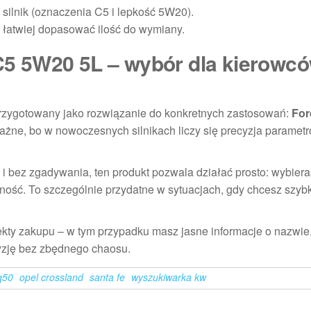
silnik (oznaczenia C5 i lepkość 5W20).
 łatwiej dopasować ilość do wymiany.
 C5 5W20 5L – wybór dla kierowcó
rzygotowany jako rozwiązanie do konkretnych zastosowań:
For
ważne, bo w nowoczesnych silnikach liczy się precyzja parametr
e i bez zgadywania, ten produkt pozwala działać prosto: wybier
ność. To szczególnie przydatne w sytuacjach, gdy chcesz szyb
ekty zakupu – w tym przypadku masz jasne informacje o nazwi
cyzję bez zbędnego chaosu.
 q50
opel crossland
santa fe
wyszukiwarka kw