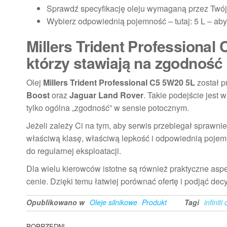
Sprawdź specyfikację oleju wymaganą przez Twój 
Wybierz odpowiednią pojemność – tutaj: 5 L – aby
Millers Trident Professional
którzy stawiają na zgodność
Olej
Millers Trident Professional C5 5W20 5L
został p
Boost
oraz
Jaguar Land Rover
. Takie podejście jest 
tylko ogólna „zgodność” w sensie potocznym.
Jeżeli zależy Ci na tym, aby serwis przebiegał sprawni
właściwą klasę, właściwą lepkość i odpowiednią pojem
do regularnej eksploatacji.
Dla wielu kierowców istotne są również praktyczne asp
cenie. Dzięki temu łatwiej porównać ofertę i podjąć de
Opublikowano w
Oleje silnikowe
Produkt
Tagi
infiniti
POPRZEDNI