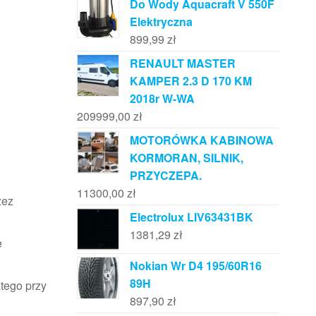
Do Wody Aquacraft V 550F
Elektryczna
899,99
zł
RENAULT MASTER
KAMPER 2.3 D 170 KM
2018r W-WA
209999,00
zł
MOTORÓWKA KABINOWA
KORMORAN, SILNIK,
PRZYCZEPA.
11300,00
zł
zez
Electrolux LIV63431BK
1381,29
zł
e
Nokian Wr D4 195/60R16
89H
atego przy
897,90
zł