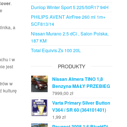
Rover
.
Dunlop Winter Sport 5 225/50R17 94H
ne
PHILIPS AVENT AirFree 260 ml 1m+
SCF813/14
lnika, a
Nissan Murano 2.5 dCi , Salon Polska,
187 KM
Total Equivis Zs 100 20L
uchu i w
PRODUKTY
ie jest
Nissan Almera TINO 1,8
etrów w
Benzyna MAŁY PRZEBIEG
 kulturę
7999,00
zł
Varta Primary Silver Button
V364 / SR 60 (364101401)
1,99
zł
Peugeot 3008 1.6 BlueHDi