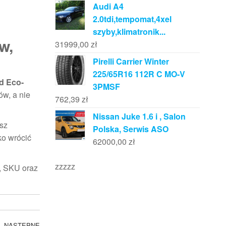
Audi A4
2.0tdi,tempomat,4xel
szyby,klimatronik...
w,
31999,00
zł
Pirelli Carrier Winter
225/65R16 112R C MO-V
d Eco-
3PMSF
ów, a nie
762,39
zł
Nissan Juke 1.6 i , Salon
asz
Polska, Serwis ASO
ko wrócić
62000,00
zł
zzzzz
e, SKU oraz
NASTĘPNE