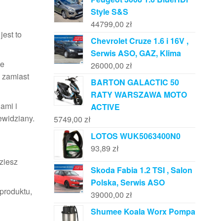
Style S&S
44799,00
zł
jest to
Chevrolet Cruze 1.6 i 16V ,
Serwis ASO, GAZ, Klima
ce
26000,00
zł
, zamiast
BARTON GALACTIC 50
RATY WARSZAWA MOTO
ami i
ACTIVE
ewidziany.
5749,00
zł
LOTOS WUK5063400N0
93,89
zł
ziesz
Skoda Fabia 1.2 TSI , Salon
Polska, Serwis ASO
produktu,
39000,00
zł
Shumee Koala Worx Pompa