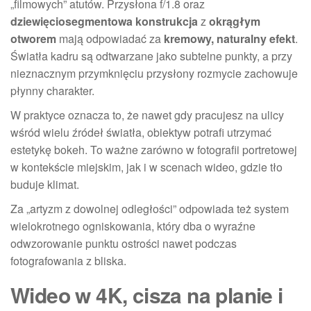
„filmowych” atutów. Przysłona f/1.8 oraz
dziewięciosegmentowa konstrukcja
z
okrągłym
otworem
mają odpowiadać za
kremowy, naturalny efekt
.
Światła kadru są odtwarzane jako subtelne punkty, a przy
nieznacznym przymknięciu przysłony rozmycie zachowuje
płynny charakter.
W praktyce oznacza to, że nawet gdy pracujesz na ulicy
wśród wielu źródeł światła, obiektyw potrafi utrzymać
estetykę bokeh. To ważne zarówno w fotografii portretowej
w kontekście miejskim, jak i w scenach wideo, gdzie tło
buduje klimat.
Za „artyzm z dowolnej odległości” odpowiada też system
wielokrotnego ogniskowania, który dba o wyraźne
odwzorowanie punktu ostrości nawet podczas
fotografowania z bliska.
Wideo w 4K, cisza na planie i