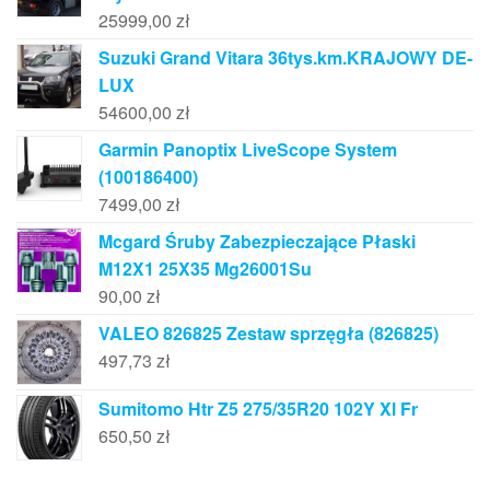
25999,00
zł
Suzuki Grand Vitara 36tys.km.KRAJOWY DE-
LUX
54600,00
zł
Garmin Panoptix LiveScope System
(100186400)
7499,00
zł
Mcgard Śruby Zabezpieczające Płaski
M12X1 25X35 Mg26001Su
90,00
zł
VALEO 826825 Zestaw sprzęgła (826825)
497,73
zł
Sumitomo Htr Z5 275/35R20 102Y Xl Fr
650,50
zł