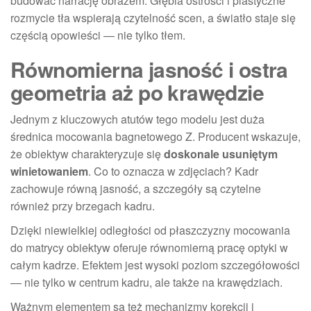
budować narrację obrazem. Głębia ostrości i plastyczne
rozmycie tła wspierają czytelność scen, a światło staje się
częścią opowieści — nie tylko tłem.
Równomierna jasność i ostra
geometria aż po krawędzie
Jednym z kluczowych atutów tego modelu jest duża
średnica mocowania bagnetowego Z. Producent wskazuje,
że obiektyw charakteryzuje się
doskonale usuniętym
winietowaniem
. Co to oznacza w zdjęciach? Kadr
zachowuje równą jasność, a szczegóły są czytelne
również przy brzegach kadru.
Dzięki niewielkiej odległości od płaszczyzny mocowania
do matrycy obiektyw oferuje równomierną pracę optyki w
całym kadrze. Efektem jest wysoki poziom szczegółowości
— nie tylko w centrum kadru, ale także na krawędziach.
Ważnym elementem są też mechanizmy korekcji i