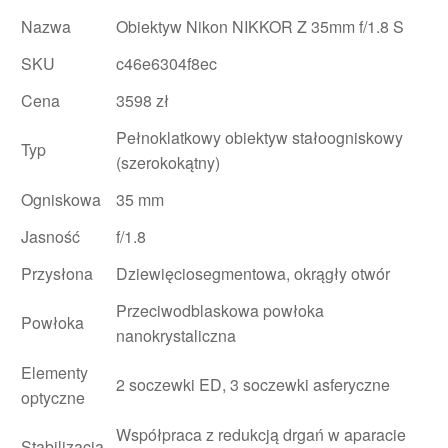
Nazwa
Obiektyw Nikon NIKKOR Z 35mm f/1.8 S
SKU
c46e6304f8ec
Cena
3598 zł
Pełnoklatkowy obiektyw stałoogniskowy
Typ
(szerokokątny)
Ogniskowa
35 mm
Jasność
f/1.8
Przysłona
Dziewięciosegmentowa, okrągły otwór
Przeciwodblaskowa powłoka
Powłoka
nanokrystaliczna
Elementy
2 soczewki ED, 3 soczewki asferyczne
optyczne
Współpraca z redukcją drgań w aparacie
Stabilizacja