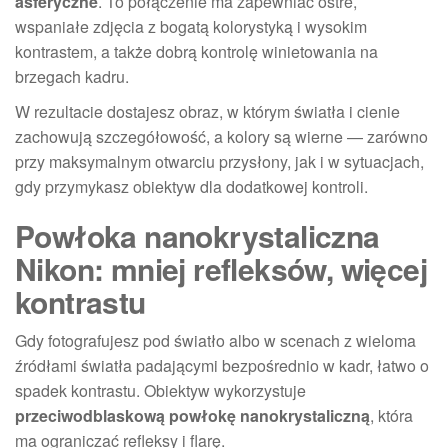
asferyczne
. To połączenie ma zapewniać ostre,
wspaniałe zdjęcia z bogatą kolorystyką i wysokim
kontrastem, a także dobrą kontrolę winietowania na
brzegach kadru.
W rezultacie dostajesz obraz, w którym światła i cienie
zachowują szczegółowość, a kolory są wierne — zarówno
przy maksymalnym otwarciu przysłony, jak i w sytuacjach,
gdy przymykasz obiektyw dla dodatkowej kontroli.
Powłoka nanokrystaliczna
Nikon: mniej refleksów, więcej
kontrastu
Gdy fotografujesz pod światło albo w scenach z wieloma
źródłami światła padającymi bezpośrednio w kadr, łatwo o
spadek kontrastu. Obiektyw wykorzystuje
przeciwodblaskową powłokę nanokrystaliczną
, która
ma ograniczać refleksy i flarę.