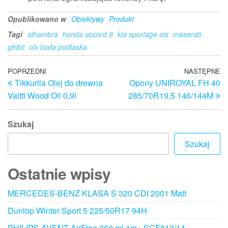
Opublikowano w
Obiektywy
Produkt
Tagi
alhambra
honda accord 8
kia sportage olx
maserati
ghibli
olx biała podlaska
Nawigacja
Poprzedni
POPRZEDNI
NASTĘPNE
N
Tikkurila Olej do drewna
Opony UNIROYAL FH 40
wpis
w
wpisu
Valtti Wood Oil 0,9l
285/70R19.5 146/144M
Szukaj
Szukaj
Ostatnie wpisy
MERCEDES-BENZ KLASA S 320 CDI 2001 Matt
Dunlop Winter Sport 5 225/50R17 94H
PHILIPS AVENT AirFree 260 ml 1m+ SCF813/14