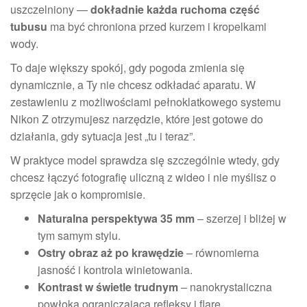
uszczelniony —
dokładnie każda ruchoma część
tubusu
ma być chroniona przed kurzem i kropelkami
wody.
To daje większy spokój, gdy pogoda zmienia się
dynamicznie, a Ty nie chcesz odkładać aparatu. W
zestawieniu z możliwościami pełnoklatkowego systemu
Nikon Z otrzymujesz narzędzie, które jest gotowe do
działania, gdy sytuacja jest „tu i teraz”.
W praktyce model sprawdza się szczególnie wtedy, gdy
chcesz łączyć fotografię uliczną z wideo i nie myślisz o
sprzęcie jak o kompromisie.
Naturalna perspektywa 35 mm
– szerzej i bliżej w
tym samym stylu.
Ostry obraz aż po krawędzie
– równomierna
jasność i kontrola winietowania.
Kontrast w świetle trudnym
– nanokrystaliczna
powłoka ograniczająca refleksy i flarę.