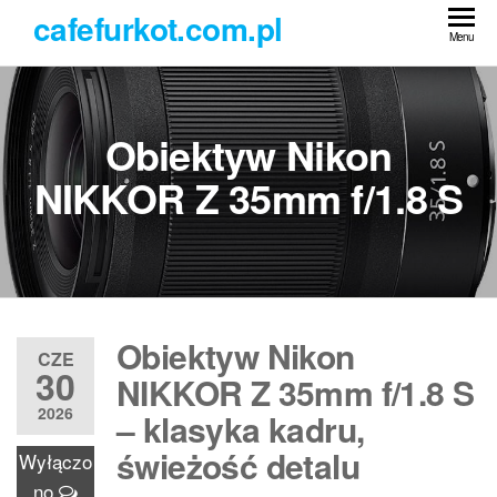
Przejdź
cafefurkot.com.pl
do
Menu
treści
Obiektyw Nikon
NIKKOR Z 35mm f/1.8 S
Obiektyw Nikon
CZE
30
NIKKOR Z 35mm f/1.8 S
2026
– klasyka kadru,
świeżość detalu
Wyłączo
no