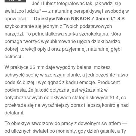
Jeśli lubisz fotografować tak, jak widzi się
świat „po ludzku” — z naturalną perspektywą i swobodą w
opowieści —
Obiektyw Nikon NIKKOR Z 35mm f/1.8 S
szybko stanie się jednym z Twoich podstawowych
narzędzi. To pełnoklatkowa stałka szerokokątna, która
pomaga tworzyć wysublimowane ujęcia dzięki bardzo
dobrej korekcji optyki oraz przyjemnej, naturalnej głębi
ostrości.
W praktyce 35 mm daje wygodny balans: możesz
uchwycić scenę w szerszym planie, a jednocześnie łatwo
podejść bliżej i wyciągnąć z kadru emocje. Producent
podkreśla, że jakość optyczna jest wyższa niż w
dotychczasowych obiektywach stałogniskowych f/1.4, co
przekłada się na wyraźniejszy obraz i lepszą kontrolę nad
detalami.
To obiektyw stworzony do pracy z dowolnym światłem —
od ulicznych świateł po momenty, gdy dzień gaśnie, a Ty