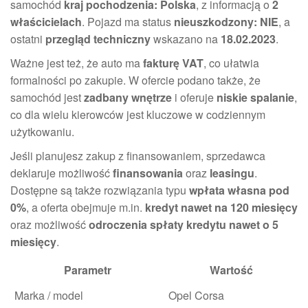
samochód
kraj pochodzenia: Polska
, z informacją o
2
właścicielach
. Pojazd ma status
nieuszkodzony: NIE
, a
ostatni
przegląd techniczny
wskazano na
18.02.2023
.
Ważne jest też, że auto ma
fakturę VAT
, co ułatwia
formalności po zakupie. W ofercie podano także, że
samochód jest
zadbany wnętrze
i oferuje
niskie spalanie
,
co dla wielu kierowców jest kluczowe w codziennym
użytkowaniu.
Jeśli planujesz zakup z finansowaniem, sprzedawca
deklaruje możliwość
finansowania
oraz
leasingu
.
Dostępne są także rozwiązania typu
wpłata własna pod
0%
, a oferta obejmuje m.in.
kredyt nawet na 120 miesięcy
oraz możliwość
odroczenia spłaty kredytu nawet o 5
miesięcy
.
Parametr
Wartość
Marka / model
Opel Corsa