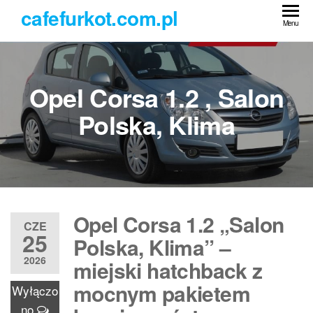
Przejdź
cafefurkot.com.pl
do
Menu
treści
Opel Corsa 1.2 , Salon
Polska, Klima
Opel Corsa 1.2 „Salon
CZE
25
Polska, Klima” –
2026
miejski hatchback z
mocnym pakietem
Wyłączo
no