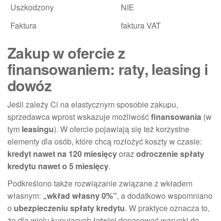
Uszkodzony
NIE
Faktura
faktura VAT
Zakup w ofercie z
finansowaniem: raty, leasing i
dowóz
Jeśli zależy Ci na elastycznym sposobie zakupu,
sprzedawca wprost wskazuje możliwość
finansowania
(w
tym
leasingu
). W ofercie pojawiają się też korzystne
elementy dla osób, które chcą rozłożyć koszty w czasie:
kredyt nawet na 120 miesięcy
oraz
odroczenie spłaty
kredytu nawet o 5 miesięcy
.
Podkreślono także rozwiązanie związane z wkładem
własnym:
„wkład własny 0%”
, a dodatkowo wspomniano
o
ubezpieczeniu spłaty kredytu
. W praktyce oznacza to,
że dla wielu kupujących łatwiej dopasować warunki do