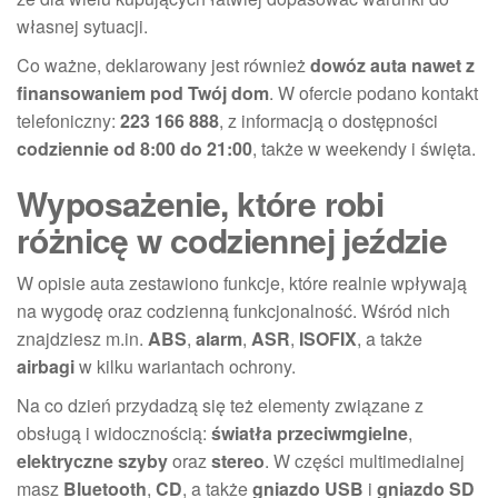
własnej sytuacji.
Co ważne, deklarowany jest również
dowóz auta nawet z
finansowaniem pod Twój dom
. W ofercie podano kontakt
telefoniczny:
223 166 888
, z informacją o dostępności
codziennie od 8:00 do 21:00
, także w weekendy i święta.
Wyposażenie, które robi
różnicę w codziennej jeździe
W opisie auta zestawiono funkcje, które realnie wpływają
na wygodę oraz codzienną funkcjonalność. Wśród nich
znajdziesz m.in.
ABS
,
alarm
,
ASR
,
ISOFIX
, a także
airbagi
w kilku wariantach ochrony.
Na co dzień przydadzą się też elementy związane z
obsługą i widocznością:
światła przeciwmgielne
,
elektryczne szyby
oraz
stereo
. W części multimedialnej
masz
Bluetooth
,
CD
, a także
gniazdo USB
i
gniazdo SD