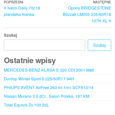
Nawigacja
Poprzedni
POPRZEDNI
NASTĘPNE
N
Iveco Daily 70c18
Opony BRIDGESTONE
wpis
w
wpisu
plandeka firanka
Blizzak LM005 235/60R18
107H XL
Szukaj
Szukaj
Ostatnie wpisy
MERCEDES-BENZ KLASA S 320 CDI 2001 Matt
Dunlop Winter Sport 5 225/50R17 94H
PHILIPS AVENT AirFree 260 ml 1m+ SCF813/14
Nissan Murano 2.5 dCi , Salon Polska, 187 KM
Total Equivis Zs 100 20L