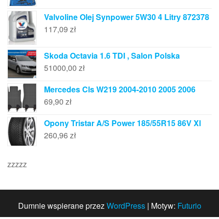
Valvoline Olej Synpower 5W30 4 Litry 872378
117,09
zł
Skoda Octavia 1.6 TDI , Salon Polska
51000,00
zł
Mercedes Cls W219 2004-2010 2005 2006
69,90
zł
Opony Tristar A/S Power 185/55R15 86V Xl
260,96
zł
zzzzz
Dumnie wspierane przez
WordPress
|
Motyw:
Futurio