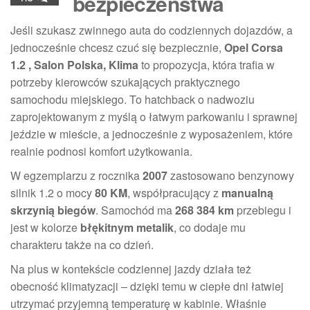
bezpieczeństwa
Jeśli szukasz zwinnego auta do codziennych dojazdów, a
jednocześnie chcesz czuć się bezpiecznie,
Opel Corsa
1.2 , Salon Polska, Klima
to propozycja, która trafia w
potrzeby kierowców szukających praktycznego
samochodu miejskiego. To hatchback o nadwoziu
zaprojektowanym z myślą o łatwym parkowaniu i sprawnej
jeździe w mieście, a jednocześnie z wyposażeniem, które
realnie podnosi komfort użytkowania.
W egzemplarzu z rocznika
2007
zastosowano benzynowy
silnik 1.2 o mocy
80 KM
, współpracujący z
manualną
skrzynią biegów
. Samochód ma
268 384 km
przebiegu i
jest w kolorze
błękitnym metalik
, co dodaje mu
charakteru także na co dzień.
Na plus w kontekście codziennej jazdy działa też
obecność klimatyzacji – dzięki temu w ciepłe dni łatwiej
utrzymać przyjemną temperaturę w kabinie. Właśnie