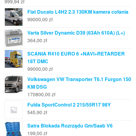
999,94
zł
Fiat Ducato L4H2 2.3 130KM kamera cofania
99000,00
zł
Varta Silver Dynamic D39 (63Ah 610A) (L+)
364,00
zł
SCANIA R410 EURO 6 +NAVI+RETARDER
18T DMC
99000,00
zł
Volkswagen VW Transporter T6.1 Furgon 150
KM DSG
170800,00
zł
Fulda SportControl 2 215/55R17 98Y
545,90
zł
Satra Blokada Rozrządu Gm/Saab V6
199,00
zł