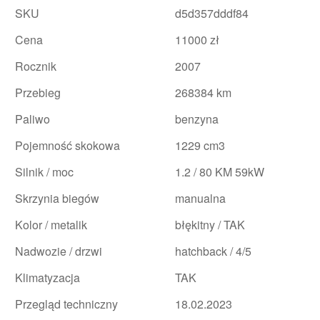
SKU
d5d357dddf84
Cena
11000 zł
Rocznik
2007
Przebieg
268384 km
Paliwo
benzyna
Pojemność skokowa
1229 cm3
Silnik / moc
1.2 / 80 KM 59kW
Skrzynia biegów
manualna
Kolor / metalik
błękitny / TAK
Nadwozie / drzwi
hatchback / 4/5
Klimatyzacja
TAK
Przegląd techniczny
18.02.2023