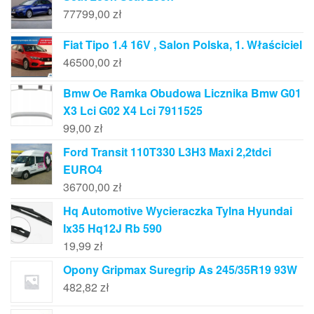
77799,00
zł
Fiat Tipo 1.4 16V , Salon Polska, 1. Właściciel
46500,00
zł
Bmw Oe Ramka Obudowa Licznika Bmw G01
X3 Lci G02 X4 Lci 7911525
99,00
zł
Ford Transit 110T330 L3H3 Maxi 2,2tdci
EURO4
36700,00
zł
Hq Automotive Wycieraczka Tylna Hyundai
Ix35 Hq12J Rb 590
19,99
zł
Opony Gripmax Suregrip As 245/35R19 93W
482,82
zł