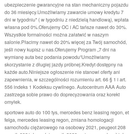
ubezpieczenie gwarancyjne na stan mechaniczny pojazdu
do 36 miesięcy.Umożliwiamy zawarcie umowy kredytu 7
dni w tygodniu* ( w tygodniu z niedzielą handlową), wpłata
własna pod 0%.Oferujemy OC i AC tańsze nawet do 30%.
Wszystkie formalności można załatwić w naszym
salonie.Płacimy nawet do 20% więcej za Twój samochód,
jeśli nowy kupisz u nas.Oferujemy Program „7 dni na
wymianę auta bez podania powodu”Umożliwiamy
skorzystanie z długiej jazdy próbnej.Kredyt dostępny na
każde auto.Niniejsze ogłoszenie nie stanowi oferty ani
zapewnienia, w szczególności rozumieniu art. 66 § 1 i art.
556 indeks 1 Kodeksu cywilnego. Autocentrum AAA Auto
zastrzega sobie prawo do doprecyzowania oraz korekt
omyłek.
sportowe auto do 100 tys, mercedes benz leasing regon, et
felga, mercedes leasing regon, zmiana homologacji
samochodu ciężarowego na osobowy 2021, peugeot 208