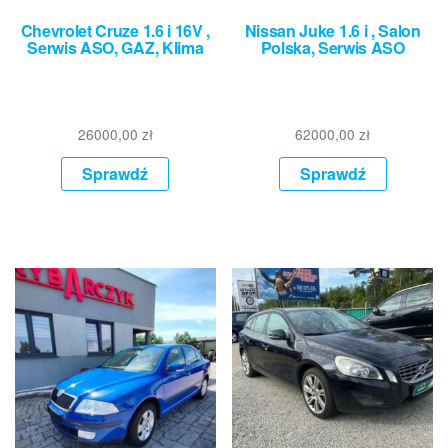
Chevrolet Cruze 1.6 i 16V ,
Nissan Juke 1.6 i , Salon
Serwis ASO, GAZ, Klima
Polska, Serwis ASO
26000,00
zł
62000,00
zł
Sprawdź
Sprawdź