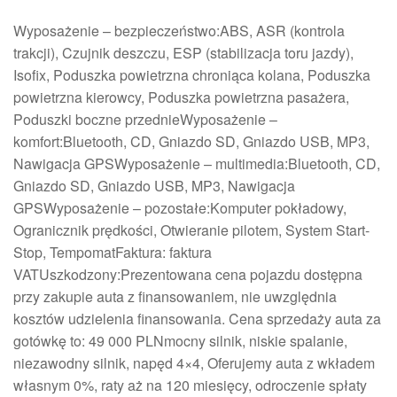
Wyposażenie – bezpieczeństwo:ABS, ASR (kontrola
trakcji), Czujnik deszczu, ESP (stabilizacja toru jazdy),
Isofix, Poduszka powietrzna chroniąca kolana, Poduszka
powietrzna kierowcy, Poduszka powietrzna pasażera,
Poduszki boczne przednieWyposażenie –
komfort:Bluetooth, CD, Gniazdo SD, Gniazdo USB, MP3,
Nawigacja GPSWyposażenie – multimedia:Bluetooth, CD,
Gniazdo SD, Gniazdo USB, MP3, Nawigacja
GPSWyposażenie – pozostałe:Komputer pokładowy,
Ogranicznik prędkości, Otwieranie pilotem, System Start-
Stop, TempomatFaktura: faktura
VATUszkodzony:Prezentowana cena pojazdu dostępna
przy zakupie auta z finansowaniem, nie uwzględnia
kosztów udzielenia finansowania. Cena sprzedaży auta za
gotówkę to: 49 000 PLNmocny silnik, niskie spalanie,
niezawodny silnik, napęd 4×4, Oferujemy auta z wkładem
własnym 0%, raty aż na 120 miesięcy, odroczenie spłaty