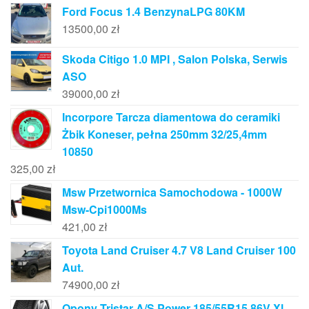
Ford Focus 1.4 BenzynaLPG 80KM
13500,00
zł
Skoda Citigo 1.0 MPI , Salon Polska, Serwis
ASO
39000,00
zł
Incorpore Tarcza diamentowa do ceramiki
Żbik Koneser, pełna 250mm 32/25,4mm
10850
325,00
zł
Msw Przetwornica Samochodowa - 1000W
Msw-Cpi1000Ms
421,00
zł
Toyota Land Cruiser 4.7 V8 Land Cruiser 100
Aut.
74900,00
zł
Opony Tristar A/S Power 185/55R15 86V Xl