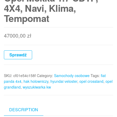
4X4, Navi, Klima,
Tempomat
47000,00
zł
Sprawdź
SKU:
cf01e54c158f
Category:
Samochody osobowe
Tags:
fiat
panda 4x4
,
hak holowniczy
,
hyundai veloster
,
opel crossland
,
opel
grandland
,
wyszukiwarka kw
DESCRIPTION