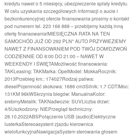
kredytu nawet o 5 miesięcy, ubezpieczenie spłaty kredytu.
W celu uzyskania szczegółowych informacji o aucie i
bezkonkurencyjnej ofercie finansowania prosimy o kontakt
pod numerem tel. 223 166 888 – przebijemy każdą inną
ofertę finansowania!MIESIĘCZNA RATA NA TEN
SAMOCHÓD JUŻ OD 292 PLN* AUTO PRZYWIEZIEMY
NAWET Z FINANSOWANIEM POD TWÓJ DOM!DZWOŃ
CODZIENNIE OD 8:00 DO 21:00 – NAWET W
WEEKENDY I ŚWIĘTAMożliwość finansowania:
TAKLeasing: TAKMarka: OpelModel: MokkaRocznik:
2013Przebieg km.: 174027Rodzaj paliwa:
dieselPojemność skokowa: 1686 cm3Silnik: 1.7 CDTIMoc:
131KM 96kWSkrzynia biegów: ManualnaKolor:
srebrnyMetalik: TAKNadwozie: SUVLiczba drzwi:
4/5Uszkodzony: NIEPrzegląd techniczny:
28.10.2022ABSPołączenie USB (audio)Elektryczne
lusterkaStereoasystent zjazdu kierownica
wielofunkcyjnaNawigacjaSystem sterowania głosem