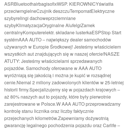
ASRBluetoothairbagisofixWSP. KIEROWNICYświatła
przeciwmgielneCzujnik deszczuTempomatElektryczne
szybyrelingi dachoweprzciemniane
szybyKlimatyzacjaOryginalne AlufelgiZamek
centralnyKomputerelektr. składane lusterkaESPStop Start
systémAAA AUTO – największy dealer samochodów
używanych w Europie Środkowej! Jesteśmy właścicielem
wszystkich aut znajdujących się w naszej ofercie!NASZE
ATUTY: Jesteśmy właścicielami sprzedawanych
pojazdów. Samochody oferowane w AAA AUTO
wyróżniają się jakością i można je kupić w rozsądnej
cenie.Niemal 2 miliony zadowolonych klientów w 25-letniej
historii firmy.Specjalizujemy się w pojazdach krajowych –
aż 80% naszych aut to pojazdy, które były pierwotnie
zarejestrowane w Polsce.W AAA AUTO przeprowadzamy
kontrolę stanu licznika oraz liczby faktycznie
przejechanych kilometrów.Zapewniamy dożywotnią
gwarancję legalnego pochodzenia pojazdu oraz Carlife –