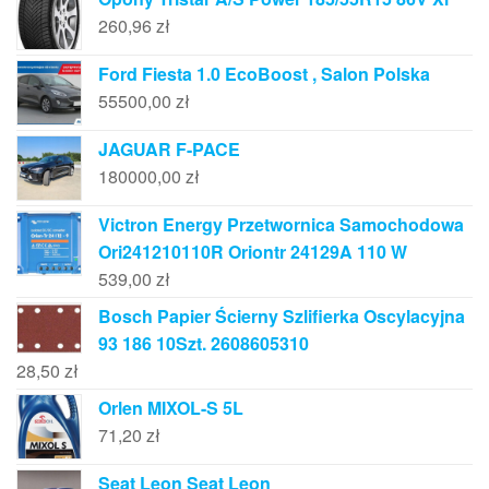
260,96
zł
Ford Fiesta 1.0 EcoBoost , Salon Polska
55500,00
zł
JAGUAR F-PACE
180000,00
zł
Victron Energy Przetwornica Samochodowa
Ori241210110R Oriontr 24129A 110 W
539,00
zł
Bosch Papier Ścierny Szlifierka Oscylacyjna
93 186 10Szt. 2608605310
28,50
zł
Orlen MIXOL-S 5L
71,20
zł
Seat Leon Seat Leon