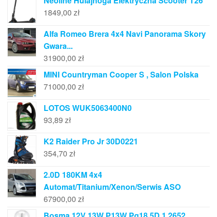
Neoline Hulajnoga Elektryczna Scooter T26
1849,00
zł
Alfa Romeo Brera 4x4 Navi Panorama Skory
Gwara...
31900,00
zł
MINI Countryman Cooper S , Salon Polska
71000,00
zł
LOTOS WUK5063400N0
93,89
zł
K2 Raider Pro Jr 30D0221
354,70
zł
2.0D 180KM 4x4
Automat/Titanium/Xenon/Serwis ASO
67900,00
zł
Bosma 12V 13W P13W Pg18 5D 1 2652