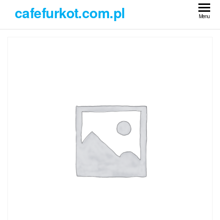
Przejdź
cafefurkot.com.pl
do
Menu
treści