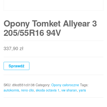
Opony Tomket Allyear 3
205/55R16 94V
337,90
zł
Sprawdź
SKU:
d9cd551c0138
Category:
Opony całoroczne
Tags:
autokomis
,
reno clio
,
skoda octavia 1
,
vw sharan
,
yaris