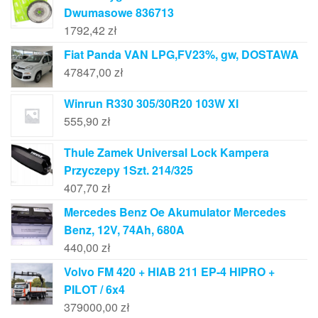
Dwumasowe 836713
1792,42
zł
Fiat Panda VAN LPG,FV23%, gw, DOSTAWA
47847,00
zł
Winrun R330 305/30R20 103W Xl
555,90
zł
Thule Zamek Universal Lock Kampera
Przyczepy 1Szt. 214/325
407,70
zł
Mercedes Benz Oe Akumulator Mercedes
Benz, 12V, 74Ah, 680A
440,00
zł
Volvo FM 420 + HIAB 211 EP-4 HIPRO +
PILOT / 6x4
379000,00
zł