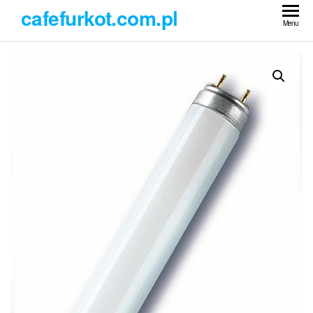
Przejdź
cafefurkot.com.pl
do
Menu
treści