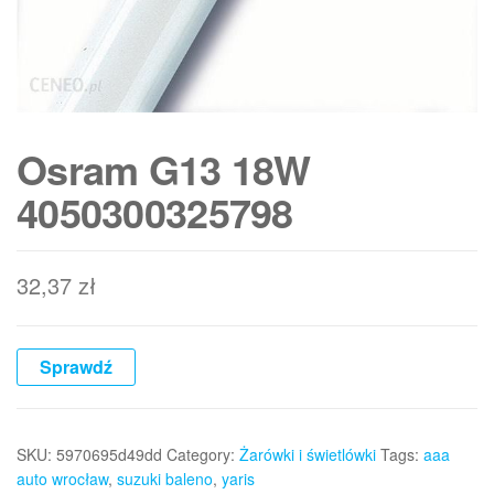
Osram G13 18W
4050300325798
32,37
zł
Sprawdź
SKU:
5970695d49dd
Category:
Żarówki i świetlówki
Tags:
aaa
auto wrocław
,
suzuki baleno
,
yaris