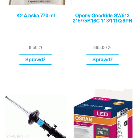
K2 Alaska 770 ml
Opony Goodride SW613
215/75R16C 113/111Q 8PR
8,50
zł
365,00
zł
Sprawdź
Sprawdź