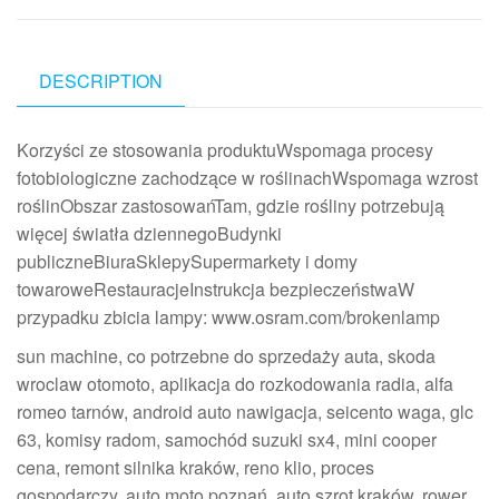
DESCRIPTION
Korzyści ze stosowania produktuWspomaga procesy
fotobiologiczne zachodzące w roślinachWspomaga wzrost
roślinObszar zastosowańTam, gdzie rośliny potrzebują
więcej światła dziennegoBudynki
publiczneBiuraSklepySupermarkety i domy
towaroweRestauracjeInstrukcja bezpieczeństwaW
przypadku zbicia lampy: www.osram.com/brokenlamp
sun machine, co potrzebne do sprzedaży auta, skoda
wroclaw otomoto, aplikacja do rozkodowania radia, alfa
romeo tarnów, android auto nawigacja, seicento waga, glc
63, komisy radom, samochód suzuki sx4, mini cooper
cena, remont silnika kraków, reno klio, proces
gospodarczy, auto moto poznań, auto szrot kraków, rower