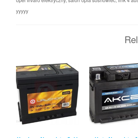
opel vivaro elektryczny, salon opla sosnowiec, link 4 au
yyyyy
Rel