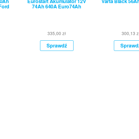
60Ah
Eurostart Akumulator 12V
Varta Black 56A
Ford
74Ah 640A Euro74Ah
335,00
zł
300,13
z
Sprawdź
Sprawd