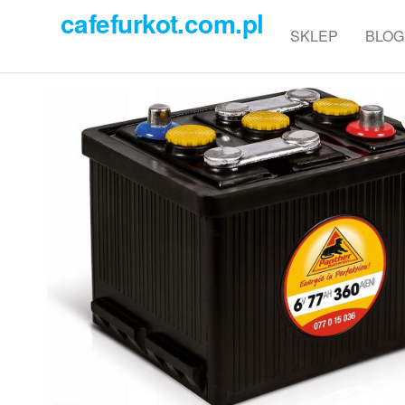
Przejdź
cafefurkot.com.pl
do
SKLEP
BLOG
treści