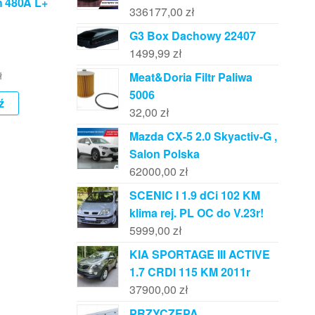
h 480A L+
336177,00
zł
G3 Box Dachowy 22407
1499,99
zł
ł
Meat&Doria Filtr Paliwa
5006
ź
32,00
zł
Mazda CX-5 2.0 Skyactiv-G ,
Salon Polska
62000,00
zł
SCENIC I 1.9 dCi 102 KM
klima rej. PL OC do V.23r!
5999,00
zł
KIA SPORTAGE III ACTIVE
1.7 CRDI 115 KM 2011r
37900,00
zł
PRZYCZEPA