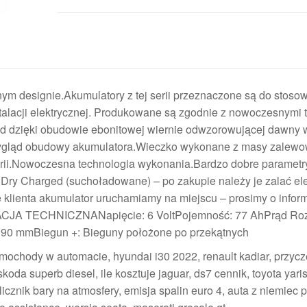
ym designie.Akumulatory z tej serii przeznaczone są do stoso
talacji elektrycznej. Produkowane są zgodnie z nowoczesnymi 
ąd dzięki obudowie ebonitowej wiernie odwzorowującej dawny 
ląd obudowy akumulatora.Wieczko wykonane z masy zalewo
erii.Nowoczesna technologia wykonania.Bardzo dobre parametr
Dry Charged (suchoładowane) – po zakupie należy je zalać ele
 klienta akumulator uruchamiamy na miejscu – prosimy o infor
KACJA TECHNICZNANapięcie: 6 VoltPojemność: 77 AhPrąd Ro
0 mmBiegun +: Bieguny położone po przekątnych
mochody w automacie, hyundai i30 2022, renault kadiar, przyc
koda superb diesel, ile kosztuje jaguar, ds7 cennik, toyota yaris
icznik bary na atmosfery, emisja spalin euro 4, auta z niemiec 