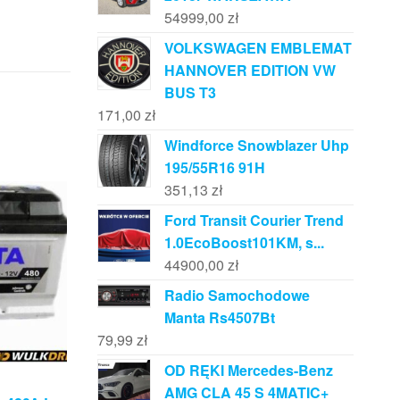
54999,00
zł
VOLKSWAGEN EMBLEMAT
HANNOVER EDITION VW
BUS T3
171,00
zł
Windforce Snowblazer Uhp
195/55R16 91H
351,13
zł
Ford Transit Courier Trend
1.0EcoBoost101KM, s...
44900,00
zł
Radio Samochodowe
Manta Rs4507Bt
79,99
zł
OD RĘKI Mercedes-Benz
AMG CLA 45 S 4MATIC+