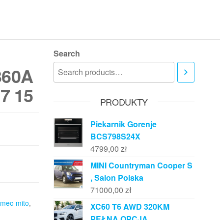
Search
360A
7 15
PRODUKTY
Piekarnik Gorenje
BCS798S24X
4799,00
zł
MINI Countryman Cooper S
, Salon Polska
71000,00
zł
omeo mito
,
XC60 T6 AWD 320KM
PEŁNA OPCJA,