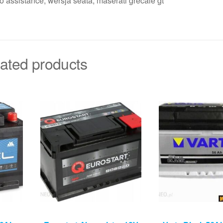
to assistance, wersja seata, maserati grecale gt
ated products