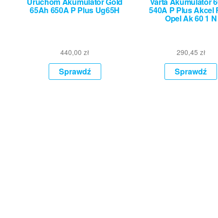
Uruchom Akumulator Gold
Varta Akumulator 
65Ah 650A P Plus Ug65H
540A P Plus Akcel 
Opel Ak 60 1 N
440,00
zł
290,45
zł
Sprawdź
Sprawdź