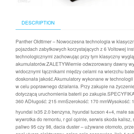
DESCRIPTION
Panther Oldtimer – Nowoczesna technologia w klasyczn
pojazdach zabytkowych korzystających z 6 Voltowej ins
technologicznymi zachowując przy tym klasyczny wygl
akumulatorów.ZALETYWiernie odwzorowany dawny wyg
widocznymi łącznikami między celami na wierzchu bat
doskonała jakość.Akumulatory wykonane w technologii 
w celu poprawnego działania. Przy zakupie na życzenie
dotyczącą uruchomienia baterii po zakupie.SPECYFI
360 ADługość: 215 mmSzerokość: 170 mmWysokość: 19
hyundai ix35 2.0 benzyna, hyundai tucson 4×4, małe sa
wywrotka do remontu, r gol opinie, serwis skoda kalisz, s
paliwo 95 czy 98, dacia duster – używane otomoto, przel