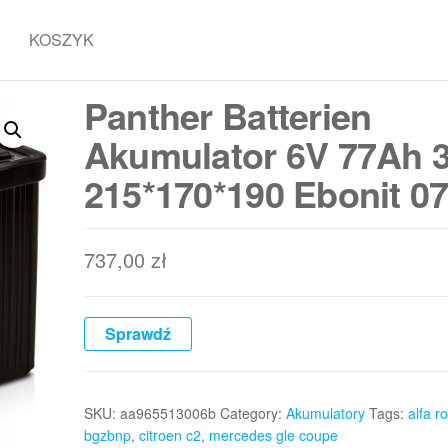
KOSZYK
Panther Batterien
Akumulator 6V 77Ah 
215*170*190 Ebonit 07
737,00
zł
Sprawdź
SKU:
aa965513006b
Category:
Akumulatory
Tags:
alfa r
bgzbnp
,
citroen c2
,
mercedes gle coupe