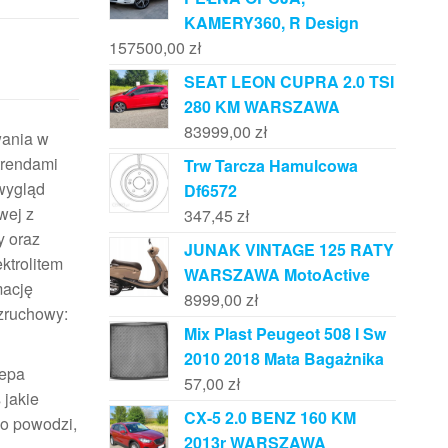
KAMERY360, R Design
157500,00
zł
SEAT LEON CUPRA 2.0 TSI
280 KM WARSZAWA
83999,00
zł
wania w
trendami
Trw Tarcza Hamulcowa
wygląd
Df6572
wej z
347,45
zł
y oraz
JUNAK VINTAGE 125 RATY
ktrolitem
WARSZAWA MotoActive
mację
8999,00
zł
zruchowy:
Mix Plast Peugeot 508 I Sw
2010 2018 Mata Bagażnika
zepa
57,00
zł
 jakie
CX-5 2.0 BENZ 160 KM
po powodzi,
2013r WARSZAWA