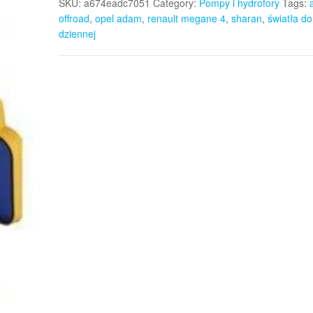
SKU:
a674eadc7051
Category:
Pompy i hydrofory
Tags:
offroad
,
opel adam
,
renault megane 4
,
sharan
,
światła do
dziennej