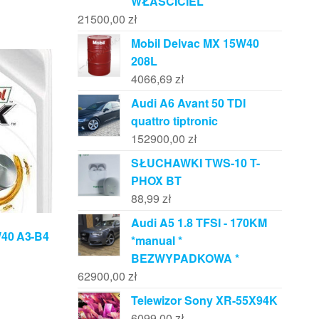
WŁAŚCICIEL
21500,00
zł
Mobil Delvac MX 15W40
208L
4066,69
zł
Audi A6 Avant 50 TDI
quattro tiptronic
152900,00
zł
SŁUCHAWKI TWS-10 T-
PHOX BT
88,99
zł
Audi A5 1.8 TFSI - 170KM
W40 A3-B4
*manual *
BEZWYPADKOWA *
62900,00
zł
Telewizor Sony XR-55X94K
6099,00
zł