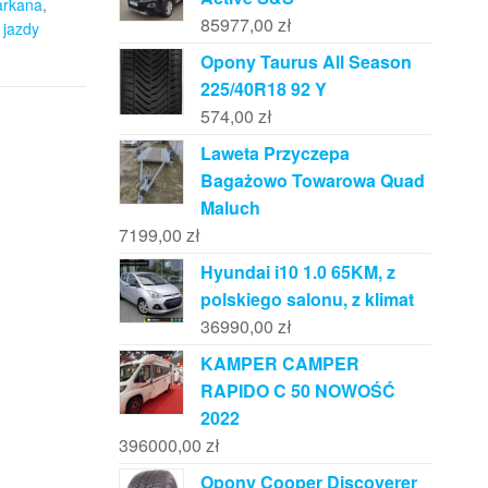
arkana
,
85977,00
zł
 jazdy
Opony Taurus All Season
225/40R18 92 Y
574,00
zł
Laweta Przyczepa
Bagażowo Towarowa Quad
Maluch
7199,00
zł
Hyundai i10 1.0 65KM, z
polskiego salonu, z klimat
36990,00
zł
KAMPER CAMPER
RAPIDO C 50 NOWOŚĆ
2022
396000,00
zł
Opony Cooper Discoverer