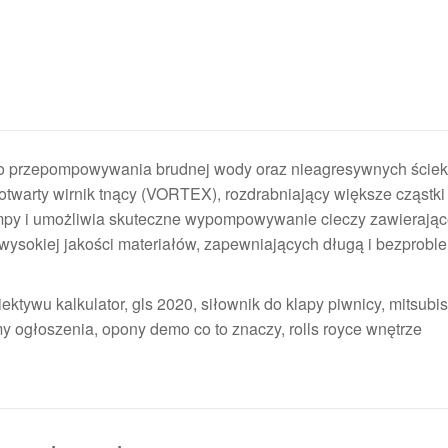
 przepompowywania brudnej wody oraz nieagresywnych ście
warty wirnik tnący (VORTEX), rozdrabniający większe cząstki
py i umożliwia skuteczne wypompowywanie cieczy zawierające
wysokiej jakości materiałów, zapewniających długą i bezprob
ktywu kalkulator, gls 2020, siłownik do klapy piwnicy, mitsubis
jemy ogłoszenia, opony demo co to znaczy, rolls royce wnętrze