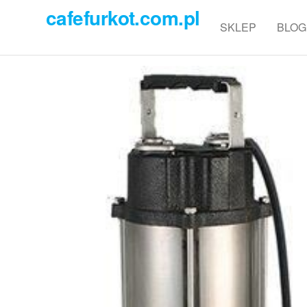
Przejdź
cafefurkot.com.pl
do
SKLEP
BLOG
treści