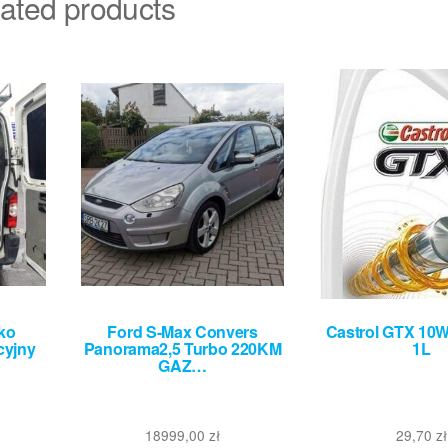
ated products
ko
Ford S-Max Convers
Castrol GTX 10
cyjny
Panorama2,5 Turbo 220KM
1L
GAZ…
18999,00
zł
29,70
zł