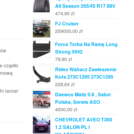
All Season 205/45 R17 88V
474,90
zł
FJ Cruiser
259000,00
zł
Force Torba Na Ramę Long
ków
Strong 5942
79,90
zł
 cząstki
Ridex Wahacz Zawieszenie
lemową
Koła 273C1295 273C1295
228,64
zł
hi lancer
Daewoo Matiz 0.8 , Salon
Polska, Serwis ASO
4000,00
zł
CHEVROLET AVEO T300
1.2 SALON PL I