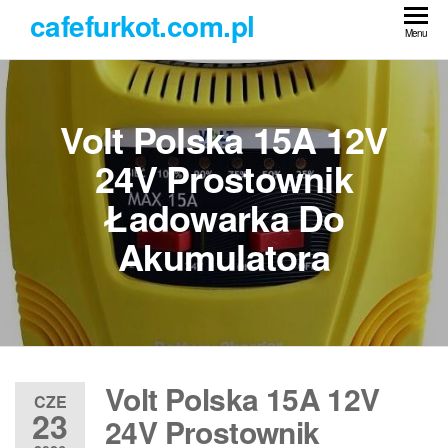
Przejdź
cafefurkot.com.pl
do
Menu
treści
Volt Polska 15A 12V
24V Prostownik
Ładowarka Do
Akumulatora
Volt Polska 15A 12V
CZE
23
24V Prostownik