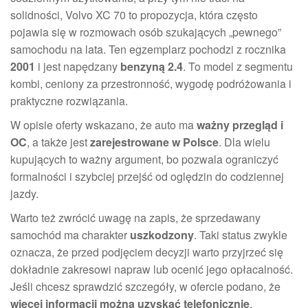
solidności, Volvo XC 70 to propozycja, która często
pojawia się w rozmowach osób szukających „pewnego”
samochodu na lata. Ten egzemplarz pochodzi z rocznika
2001
i jest napędzany
benzyną 2.4
. To model z segmentu
kombi, ceniony za przestronność, wygodę podróżowania i
praktyczne rozwiązania.
W opisie oferty wskazano, że auto ma
ważny przegląd i
OC
, a także jest
zarejestrowane w Polsce
. Dla wielu
kupujących to ważny argument, bo pozwala ograniczyć
formalności i szybciej przejść od oględzin do codziennej
jazdy.
Warto też zwrócić uwagę na zapis, że sprzedawany
samochód ma charakter
uszkodzony
. Taki status zwykle
oznacza, że przed podjęciem decyzji warto przyjrzeć się
dokładnie zakresowi napraw lub ocenić jego opłacalność.
Jeśli chcesz sprawdzić szczegóły, w ofercie podano, że
więcej informacji można uzyskać telefonicznie
.