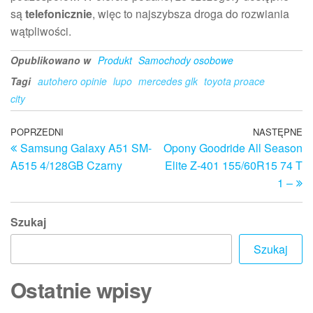
są
telefonicznie
, więc to najszybsza droga do rozwiania
wątpliwości.
Opublikowano w
Produkt
Samochody osobowe
Tagi
autohero opinie
lupo
mercedes glk
toyota proace
city
Nawigacja
Poprzedni
POPRZEDNI
NASTĘPNE
N
Samsung Galaxy A51 SM-
Opony Goodride All Season
wpis
w
wpisu
A515 4/128GB Czarny
Elite Z-401 155/60R15 74 T
1 –
Szukaj
Szukaj
Ostatnie wpisy