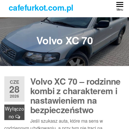
Przejdź
cafefurkot.com.pl
do
Menu
treści
Volvo XC 70
Volvo XC 70 – rodzinne
CZE
28
kombi z charakterem i
2026
nastawieniem na
bezpieczeństwo
Wyłączo
no
Jeśli szukasz auta, które ma sens w
codziennym użytkowaniu, a przy tym nie traci na