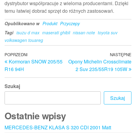
dystrybutor współpracuje z wieloma producentami. Dzięki
temu łatwiej dobrać sprzęt do różnych zastosowań.
Opublikowano w
Produkt
Przyczepy
Tagi
isuzu d max
maserati ghibli
nissan note
toyota suv
volkswagen touareg
Nawigacja
Poprzedni
POPRZEDNI
NASTĘPNE
N
Kormoran SNOW 205/55
Opony Michelin Crossclimate
wpis
w
wpisu
R16 94H
2 Suv 235/55R19 105W
Szukaj
Szukaj
Ostatnie wpisy
MERCEDES-BENZ KLASA S 320 CDI 2001 Matt