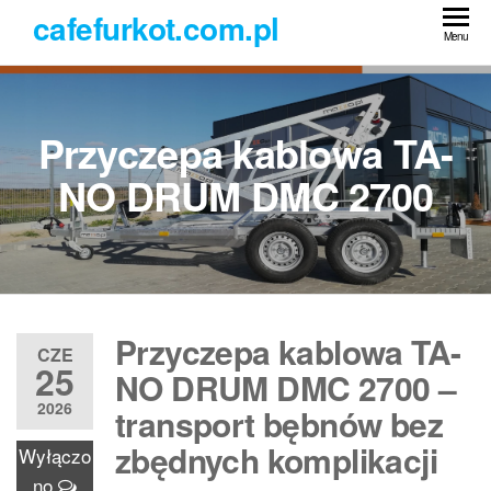
Przejdź
cafefurkot.com.pl
do
Menu
treści
Przyczepa kablowa TA-
NO DRUM DMC 2700
Przyczepa kablowa TA-
CZE
25
NO DRUM DMC 2700 –
2026
transport bębnów bez
zbędnych komplikacji
Wyłączo
no