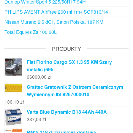
Dunlop Winter Sport 5 225/50R17 94H
PHILIPS AVENT AirFree 260 ml 1m+ SCF813/14
Nissan Murano 2.5 dCi , Salon Polska, 187 KM
Total Equivis Zs 100 20L
PRODUKTY
Fiat Fiorino Cargo SX 1.3 95 KM Szary
metalic (695
66000,00
zł
Grattec Gratownik Z Ostrzem Ceramicznym
Wymiennym Ibt 8267000010
136,10
zł
Varta Blue Dynamic B18 44Ah 440A
237,04
zł
BMW 118 d, Darmowa dostawa