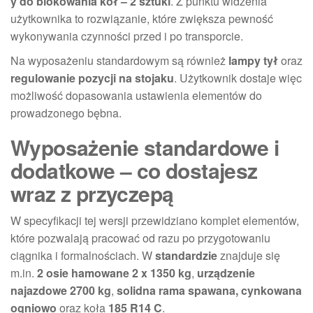
y do blokowania kół – 2 sztuki
. Z punktu widzenia
użytkownika to rozwiązanie, które zwiększa pewność
wykonywania czynności przed i po transporcie.
Na wyposażeniu standardowym są również
lampy tył
oraz
regulowanie pozycji na stojaku
. Użytkownik dostaje więc
możliwość dopasowania ustawienia elementów do
prowadzonego bębna.
Wyposażenie standardowe i
dodatkowe – co dostajesz
wraz z przyczepą
W specyfikacji tej wersji przewidziano komplet elementów,
które pozwalają pracować od razu po przygotowaniu
ciągnika i formalnościach. W
standardzie
znajduje się
m.in.
2 osie hamowane 2 x 1350 kg
,
urządzenie
najazdowe 2700 kg
,
solidna rama spawana, cynkowana
ogniowo
oraz koła
185 R14 C
.