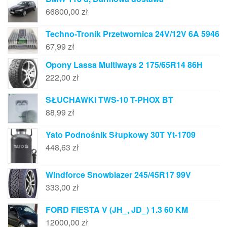
66800,00
zł
Techno-Tronik Przetwornica 24V/12V 6A 5946
67,99
zł
Opony Lassa Multiways 2 175/65R14 86H
222,00
zł
SŁUCHAWKI TWS-10 T-PHOX BT
88,99
zł
Yato Podnośnik Słupkowy 30T Yt-1709
448,63
zł
Windforce Snowblazer 245/45R17 99V
333,00
zł
FORD FIESTA V (JH_, JD_) 1.3 60 KM
12000,00
zł