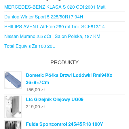
MERCEDES-BENZ KLASA S 320 CDI 2001 Matt
Dunlop Winter Sport 5 225/50R17 94H
PHILIPS AVENT AirFree 260 ml 1m+ SCF813/14
Nissan Murano 2.5 dCi , Salon Polska, 187 KM
Total Equivis Zs 100 20L
PRODUKTY
Dometic Półka Drzwi Lodówki Rml94Xx
36×8×7Cm
155,00
zł
Ltc Grzejnik Olejowy UG09
319,00
zł
Fulda Sportcontrol 245/45R18 100Y