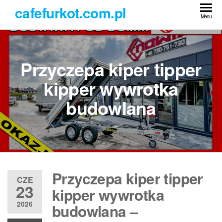
Przejdź
cafefurkot.com.pl
do
Menu
treści
Przyczepa kiper tipper
kipper wywrotka
budowlana
Przyczepa kiper tipper
CZE
23
kipper wywrotka
2026
budowlana –