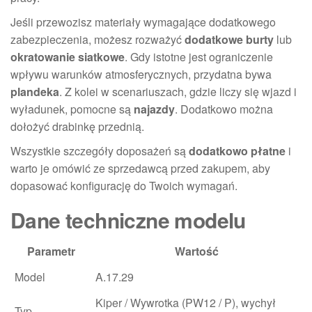
Jeśli przewozisz materiały wymagające dodatkowego
zabezpieczenia, możesz rozważyć
dodatkowe burty
lub
okratowanie siatkowe
. Gdy istotne jest ograniczenie
wpływu warunków atmosferycznych, przydatna bywa
plandeka
. Z kolei w scenariuszach, gdzie liczy się wjazd i
wyładunek, pomocne są
najazdy
. Dodatkowo można
dołożyć drabinkę przednią.
Wszystkie szczegóły doposażeń są
dodatkowo płatne
i
warto je omówić ze sprzedawcą przed zakupem, aby
dopasować konfigurację do Twoich wymagań.
Dane techniczne modelu
Parametr
Wartość
Model
A.17.29
Kiper / Wywrotka (PW12 / P), wychył
Typ