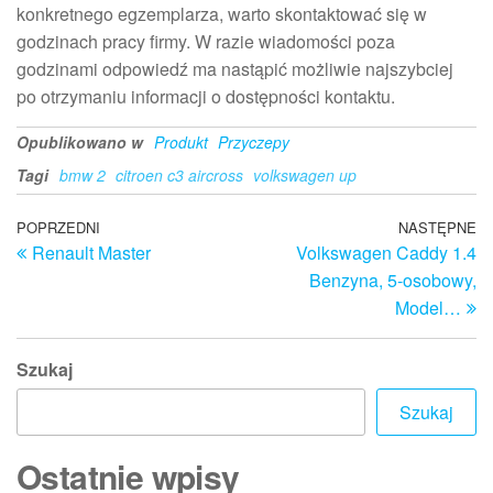
konkretnego egzemplarza, warto skontaktować się w
godzinach pracy firmy. W razie wiadomości poza
godzinami odpowiedź ma nastąpić możliwie najszybciej
po otrzymaniu informacji o dostępności kontaktu.
Opublikowano w
Produkt
Przyczepy
Tagi
bmw 2
citroen c3 aircross
volkswagen up
Nawigacja
Poprzedni
POPRZEDNI
NASTĘPNE
N
Renault Master
Volkswagen Caddy 1.4
wpis
w
wpisu
Benzyna, 5-osobowy,
Model…
Szukaj
Szukaj
Ostatnie wpisy