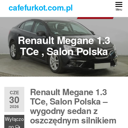
Przejdź
cafefurkot.com.pl
do
Menu
treści
Renault Megane 1.3
TCe , Salon Polska
Renault Megane 1.3
CZE
30
TCe, Salon Polska –
2026
wygodny sedan z
oszczędnym silnikiem
Wyłączo
no