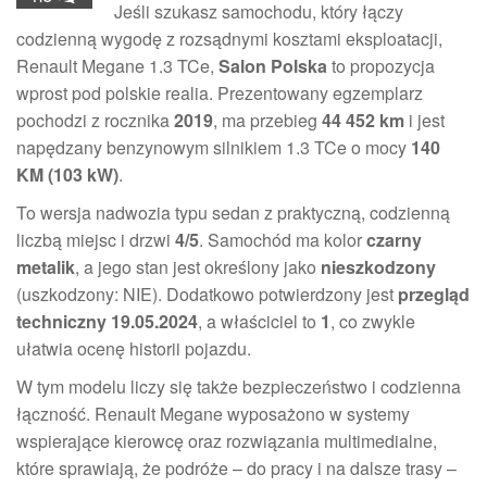
Jeśli szukasz samochodu, który łączy
codzienną wygodę z rozsądnymi kosztami eksploatacji,
Renault Megane 1.3 TCe,
Salon Polska
to propozycja
wprost pod polskie realia. Prezentowany egzemplarz
pochodzi z rocznika
2019
, ma przebieg
44 452 km
i jest
napędzany benzynowym silnikiem 1.3 TCe o mocy
140
KM (103 kW)
.
To wersja nadwozia typu sedan z praktyczną, codzienną
liczbą miejsc i drzwi
4/5
. Samochód ma kolor
czarny
metalik
, a jego stan jest określony jako
nieszkodzony
(uszkodzony: NIE). Dodatkowo potwierdzony jest
przegląd
techniczny 19.05.2024
, a właściciel to
1
, co zwykle
ułatwia ocenę historii pojazdu.
W tym modelu liczy się także bezpieczeństwo i codzienna
łączność. Renault Megane wyposażono w systemy
wspierające kierowcę oraz rozwiązania multimedialne,
które sprawiają, że podróże – do pracy i na dalsze trasy –