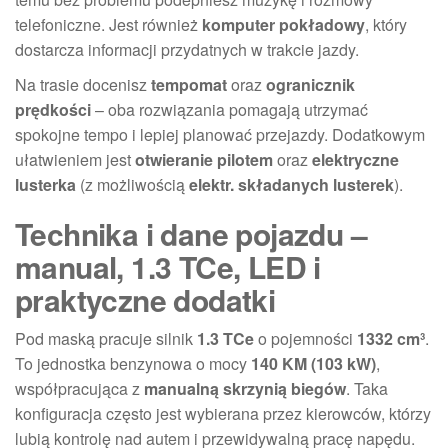
telefoniczne. Jest również
komputer pokładowy
, który
dostarcza informacji przydatnych w trakcie jazdy.
Na trasie docenisz
tempomat
oraz
ogranicznik
prędkości
– oba rozwiązania pomagają utrzymać
spokojne tempo i lepiej planować przejazdy. Dodatkowym
ułatwieniem jest
otwieranie pilotem
oraz
elektryczne
lusterka
(z możliwością
elektr. składanych lusterek
).
Technika i dane pojazdu –
manual, 1.3 TCe, LED i
praktyczne dodatki
Pod maską pracuje silnik
1.3 TCe
o pojemności
1332 cm³
.
To jednostka benzynowa o mocy
140 KM (103 kW)
,
współpracująca z
manualną skrzynią biegów
. Taka
konfiguracja często jest wybierana przez kierowców, którzy
lubią kontrolę nad autem i przewidywalną pracę napędu.