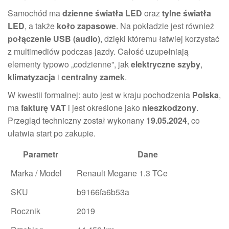
Samochód ma
dzienne światła LED
oraz
tylne światła
LED
, a także
koło zapasowe
. Na pokładzie jest również
połączenie USB (audio)
, dzięki któremu łatwiej korzystać
z multimediów podczas jazdy. Całość uzupełniają
elementy typowo „codzienne”, jak
elektryczne szyby
,
klimatyzacja
i
centralny zamek
.
W kwestii formalnej: auto jest w kraju pochodzenia
Polska
,
ma
fakturę VAT
i jest określone jako
nieszkodzony
.
Przegląd techniczny został wykonany
19.05.2024
, co
ułatwia start po zakupie.
Parametr
Dane
Marka / Model
Renault Megane 1.3 TCe
SKU
b9166fa6b53a
Rocznik
2019