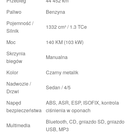
Przebieg
44 452 km
Paliwo
Benzyna
Pojemność /
1332 cm³ / 1.3 TCe
Silnik
Moc
140 KM (103 kW)
Skrzynia
Manualna
biegów
Kolor
Czarny metalik
Nadwozie /
Sedan / 4/5
Drzwi
Napęd
ABS, ASR, ESP, ISOFIX, kontrola
bezpieczeństwa
ciśnienia w oponach
Bluetooth, CD, gniazdo SD, gniazdo
Multimedia
USB, MP3