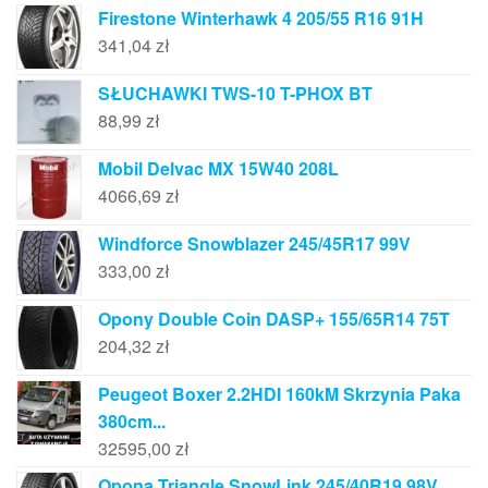
Firestone Winterhawk 4 205/55 R16 91H
341,04
zł
SŁUCHAWKI TWS-10 T-PHOX BT
88,99
zł
Mobil Delvac MX 15W40 208L
4066,69
zł
Windforce Snowblazer 245/45R17 99V
333,00
zł
Opony Double Coin DASP+ 155/65R14 75T
204,32
zł
Peugeot Boxer 2.2HDI 160kM Skrzynia Paka
380cm...
32595,00
zł
Opona Triangle SnowLink 245/40R19 98V