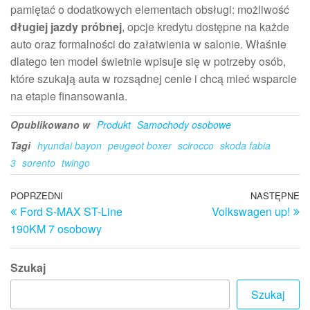
pamiętać o dodatkowych elementach obsługi: możliwość
długiej jazdy próbnej
, opcje kredytu dostępne na każde
auto oraz formalności do załatwienia w salonie. Właśnie
dlatego ten model świetnie wpisuje się w potrzeby osób,
które szukają auta w rozsądnej cenie i chcą mieć wsparcie
na etapie finansowania.
Opublikowano w
Produkt
Samochody osobowe
Tagi
hyundai bayon
peugeot boxer
scirocco
skoda fabia
3
sorento
twingo
Nawigacja
Poprzedni
POPRZEDNI
NASTĘPNE
N
Ford S-MAX ST-Line
Volkswagen up!
wpis
w
wpisu
190KM 7 osobowy
Szukaj
Szukaj