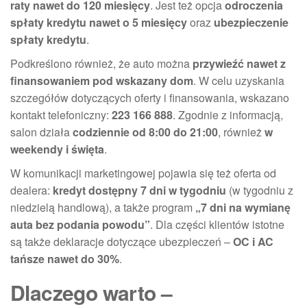
raty nawet do 120 miesięcy
. Jest też opcja
odroczenia
spłaty kredytu nawet o 5 miesięcy
oraz
ubezpieczenie
spłaty kredytu
.
Podkreślono również, że auto można
przywieźć nawet z
finansowaniem pod wskazany dom
. W celu uzyskania
szczegółów dotyczących oferty i finansowania, wskazano
kontakt telefoniczny:
223 166 888
. Zgodnie z informacją,
salon działa
codziennie od 8:00 do 21:00
, również
w
weekendy i święta
.
W komunikacji marketingowej pojawia się też oferta od
dealera:
kredyt dostępny 7 dni w tygodniu
(w tygodniu z
niedzielą handlową), a także program
„7 dni na wymianę
auta bez podania powodu”
. Dla części klientów istotne
są także deklaracje dotyczące ubezpieczeń –
OC i AC
tańsze nawet do 30%
.
Dlaczego warto –