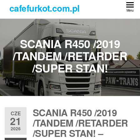
Przejdź
cafefurkot.com.pl
do
Menu
treści
SCANIA R450 /2019
/TANDEM /RETARDER
/SUPER STAN!
SCANIA R450 /2019
CZE
21
/TANDEM /RETARDER
2026
/SUPER STAN! –