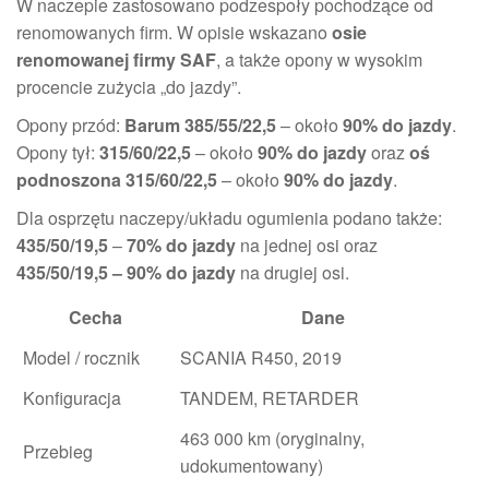
W naczepie zastosowano podzespoły pochodzące od
renomowanych firm. W opisie wskazano
osie
renomowanej firmy SAF
, a także opony w wysokim
procencie zużycia „do jazdy”.
Opony przód:
Barum 385/55/22,5
– około
90% do jazdy
.
Opony tył:
315/60/22,5
– około
90% do jazdy
oraz
oś
podnoszona 315/60/22,5
– około
90% do jazdy
.
Dla osprzętu naczepy/układu ogumienia podano także:
435/50/19,5
–
70% do jazdy
na jednej osi oraz
435/50/19,5 – 90% do jazdy
na drugiej osi.
Cecha
Dane
Model / rocznik
SCANIA R450, 2019
Konfiguracja
TANDEM, RETARDER
463 000 km (oryginalny,
Przebieg
udokumentowany)