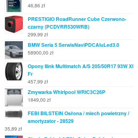
46,86
zł
PRESTIGIO RoadRunner Cube Czerwono-
czarny (PCDVRR530WRB)
299,99
zł
BMW Seria 5 SerwisNaviPDCAluLed3.0
58900,00
zł
Opony Ilink Multimatch A/S 205/50R17 93W Xl
Fr
457,99
zł
Zmywarka Whirlpool WRIC3C26P
1849,00
zł
FEBI BILSTEIN Osłona / miech powietrzny /
amortyzator - 28529
35,89
zł