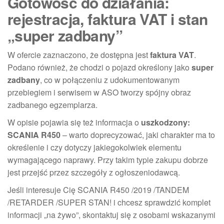
Gotowość do działania:
rejestracja, faktura VAT i stan
„super zadbany”
W ofercie zaznaczono, że dostępna jest
faktura VAT
.
Podano również, że chodzi o pojazd określony jako
super
zadbany
, co w połączeniu z udokumentowanym
przebiegiem i serwisem w ASO tworzy spójny obraz
zadbanego egzemplarza.
W opisie pojawia się też informacja o
uszkodzony:
SCANIA R450
– warto doprecyzować, jaki charakter ma to
określenie i czy dotyczy jakiegokolwiek elementu
wymagającego naprawy. Przy takim typie zakupu dobrze
jest przejść przez szczegóły z ogłoszeniodawcą.
Jeśli interesuje Cię SCANIA R450 /2019 /TANDEM
/RETARDER /SUPER STAN! i chcesz sprawdzić komplet
informacji „na żywo”, skontaktuj się z osobami wskazanymi