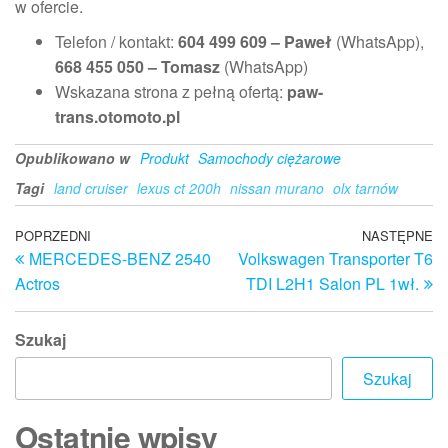
w ofercie.
Telefon / kontakt:
604 499 609 – Paweł
(WhatsApp),
668 455 050 – Tomasz
(WhatsApp)
Wskazana strona z pełną ofertą:
paw-
trans.otomoto.pl
Opublikowano w
Produkt
Samochody ciężarowe
Tagi
land cruiser
lexus ct 200h
nissan murano
olx tarnów
Nawigacja
Poprzedni
POPRZEDNI
NASTĘPNE
N
MERCEDES-BENZ 2540
Volkswagen Transporter T6
wpis
w
wpisu
Actros
TDI L2H1 Salon PL 1wł.
Szukaj
Szukaj
Ostatnie wpisy