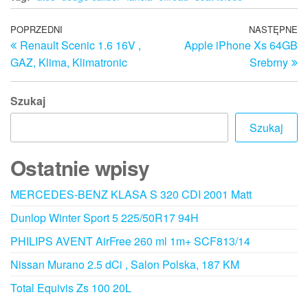
Nawigacja
Poprzedni
POPRZEDNI
NASTĘPNE
N
Renault Scenic 1.6 16V ,
Apple iPhone Xs 64GB
wpis
w
wpisu
GAZ, Klima, Klimatronic
Srebrny
Szukaj
Szukaj
Ostatnie wpisy
MERCEDES-BENZ KLASA S 320 CDI 2001 Matt
Dunlop Winter Sport 5 225/50R17 94H
PHILIPS AVENT AirFree 260 ml 1m+ SCF813/14
Nissan Murano 2.5 dCi , Salon Polska, 187 KM
Total Equivis Zs 100 20L