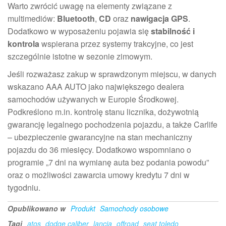
Warto zwrócić uwagę na elementy związane z
multimediów:
Bluetooth
,
CD
oraz
nawigacja GPS
.
Dodatkowo w wyposażeniu pojawia się
stabilność i
kontrola
wspierana przez systemy trakcyjne, co jest
szczególnie istotne w sezonie zimowym.
Jeśli rozważasz zakup w sprawdzonym miejscu, w danych
wskazano AAA AUTO jako największego dealera
samochodów używanych w Europie Środkowej.
Podkreślono m.in. kontrolę stanu licznika, dożywotnią
gwarancję legalnego pochodzenia pojazdu, a także Carlife
– ubezpieczenie gwarancyjne na stan mechaniczny
pojazdu do 36 miesięcy. Dodatkowo wspomniano o
programie „7 dni na wymianę auta bez podania powodu”
oraz o możliwości zawarcia umowy kredytu 7 dni w
tygodniu.
Opublikowano w
Produkt
Samochody osobowe
Tagi
atos
dodge caliber
lancia
offroad
seat toledo