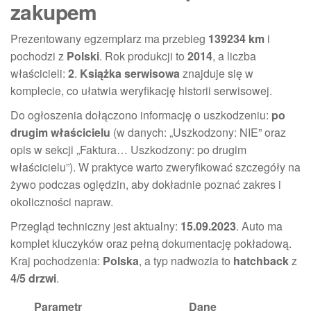
zakupem
Prezentowany egzemplarz ma przebieg
139234 km
i
pochodzi z
Polski
. Rok produkcji to
2014
, a liczba
właścicieli:
2
.
Książka serwisowa
znajduje się w
komplecie, co ułatwia weryfikację historii serwisowej.
Do ogłoszenia dołączono informację o uszkodzeniu:
po
drugim właścicielu
(w danych: „Uszkodzony: NIE” oraz
opis w sekcji „Faktura… Uszkodzony: po drugim
właścicielu”). W praktyce warto zweryfikować szczegóły na
żywo podczas oględzin, aby dokładnie poznać zakres i
okoliczności napraw.
Przegląd techniczny jest aktualny:
15.09.2023
. Auto ma
komplet kluczyków oraz pełną dokumentację pokładową.
Kraj pochodzenia:
Polska
, a typ nadwozia to
hatchback
z
4/5 drzwi
.
Parametr
Dane