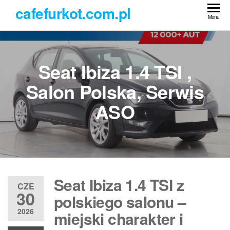
Przejdź
cafefurkot.com.pl
do
Menu
treści
Seat Ibiza 1.4 TSI ,
Salon Polska, Serwis
ASO
Seat Ibiza 1.4 TSI z
CZE
30
polskiego salonu –
2026
miejski charakter i