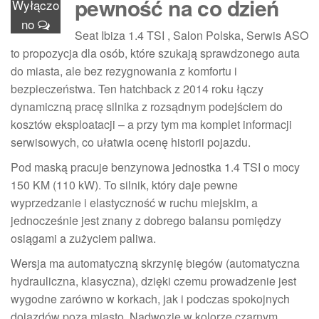
pewność na co dzień
Wyłączo
no
Seat Ibiza 1.4 TSI , Salon Polska, Serwis ASO
to propozycja dla osób, które szukają sprawdzonego auta
do miasta, ale bez rezygnowania z komfortu i
bezpieczeństwa. Ten hatchback z 2014 roku łączy
dynamiczną pracę silnika z rozsądnym podejściem do
kosztów eksploatacji – a przy tym ma komplet informacji
serwisowych, co ułatwia ocenę historii pojazdu.
Pod maską pracuje benzynowa jednostka 1.4 TSI o mocy
150 KM (110 kW). To silnik, który daje pewne
wyprzedzanie i elastyczność w ruchu miejskim, a
jednocześnie jest znany z dobrego balansu pomiędzy
osiągami a zużyciem paliwa.
Wersja ma automatyczną skrzynię biegów (automatyczna
hydrauliczna, klasyczna), dzięki czemu prowadzenie jest
wygodne zarówno w korkach, jak i podczas spokojnych
dojazdów poza miasto. Nadwozie w kolorze czarnym