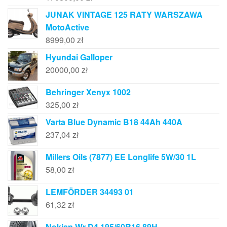
JUNAK VINTAGE 125 RATY WARSZAWA
MotoActive
8999,00
zł
Hyundai Galloper
20000,00
zł
Behringer Xenyx 1002
325,00
zł
Varta Blue Dynamic B18 44Ah 440A
237,04
zł
Millers Oils (7877) EE Longlife 5W/30 1L
58,00
zł
LEMFÖRDER 34493 01
61,32
zł
Nokian Wr D4 195/60R16 89H