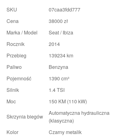
SKU
07caa3fdd777
Cena
38000 zł
Marka / Model
Seat / Ibiza
Rocznik
2014
Przebieg
139234 km
Paliwo
Benzyna
Pojemność
1390 cm³
Silnik
1.4 TSI
Moc
150 KM (110 kW)
Automatyczna hydrauliczna
Skrzynia biegów
(klasyczna)
Kolor
Czarny metalik