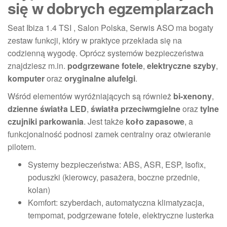
się w dobrych egzemplarzach
Seat Ibiza 1.4 TSI , Salon Polska, Serwis ASO ma bogaty
zestaw funkcji, który w praktyce przekłada się na
codzienną wygodę. Oprócz systemów bezpieczeństwa
znajdziesz m.in.
podgrzewane fotele
,
elektryczne szyby
,
komputer
oraz
oryginalne alufelgi
.
Wśród elementów wyróżniających są również
bi-xenony
,
dzienne światła LED
,
światła przeciwmgielne
oraz
tylne
czujniki parkowania
. Jest także
koło zapasowe
, a
funkcjonalność podnosi zamek centralny oraz otwieranie
pilotem.
Systemy bezpieczeństwa: ABS, ASR, ESP, Isofix,
poduszki (kierowcy, pasażera, boczne przednie,
kolan)
Komfort: szyberdach, automatyczna klimatyzacja,
tempomat, podgrzewane fotele, elektryczne lusterka