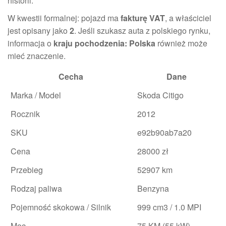
historii.
W kwestii formalnej: pojazd ma
fakturę VAT
, a właściciel
jest opisany jako
2
. Jeśli szukasz auta z polskiego rynku,
informacja o
kraju pochodzenia: Polska
również może
mieć znaczenie.
Cecha
Dane
Marka / Model
Skoda Citigo
Rocznik
2012
SKU
e92b90ab7a20
Cena
28000 zł
Przebieg
52907 km
Rodzaj paliwa
Benzyna
Pojemność skokowa / Silnik
999 cm3 / 1.0 MPI
Moc
75 KM (55 kW)