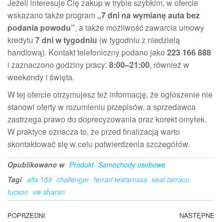
Jeżeli interesuje Cię zakup w trybie szybkim, w ofercie
wskazano także program
„7 dni na wymianę auta bez
podania powodu”
, a także możliwość zawarcia umowy
kredytu
7 dni w tygodniu
(w tygodniu z niedzielą
handlową). Kontakt telefoniczny podano jako
223 166 888
i zaznaczono godziny pracy:
8:00–21:00
, również w
weekendy i święta.
W tej ofercie otrzymujesz też informację, że ogłoszenie nie
stanowi oferty w rozumieniu przepisów, a sprzedawca
zastrzega prawo do doprecyzowania oraz korekt omyłek.
W praktyce oznacza to, że przed finalizacją warto
skontaktować się w celu potwierdzenia szczegółów.
Opublikowano w
Produkt
Samochody osobowe
Tagi
alfa 159
challenger
ferrari testarossa
seat tarraco
tucson
vw sharan
Nawigacja
Poprzedni
POPRZEDNI
NASTĘPNE
N