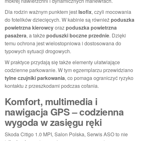
mokrej nawierzchni i dynamicznych manewrach.
Dla rodzin ważnym punktem jest
Isofix
, czyli mocowania
do fotelików dziecięcych. W kabinie są również
poduszka
powietrzna kierowcy
oraz
poduszka powietrzna
pasażera
, a także
poduszki boczne przednie
. Dzięki
temu ochrona jest wielostopniowa i dostosowana do
typowych sytuacji drogowych.
W praktyce przydają się także elementy ułatwiające
codzienne parkowanie. W tym egzemplarzu przewidziano
tylne czujniki parkowania
, co pomaga ograniczyć ryzyko
kontaktu z przeszkodami podczas cofania.
Komfort, multimedia i
nawigacja GPS – codzienna
wygoda w zasięgu ręki
Skoda Citigo 1.0 MPI, Salon Polska, Serwis ASO to nie