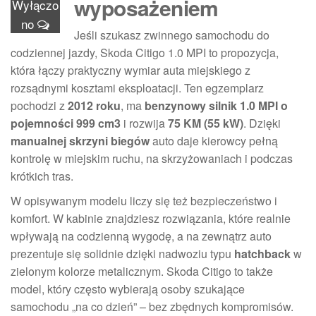
wyposażeniem
Wyłączo
no
Jeśli szukasz zwinnego samochodu do
codziennej jazdy, Skoda Citigo 1.0 MPI to propozycja,
która łączy praktyczny wymiar auta miejskiego z
rozsądnymi kosztami eksploatacji. Ten egzemplarz
pochodzi z
2012 roku
, ma
benzynowy silnik 1.0 MPI o
pojemności 999 cm3
i rozwija
75 KM (55 kW)
. Dzięki
manualnej skrzyni biegów
auto daje kierowcy pełną
kontrolę w miejskim ruchu, na skrzyżowaniach i podczas
krótkich tras.
W opisywanym modelu liczy się też bezpieczeństwo i
komfort. W kabinie znajdziesz rozwiązania, które realnie
wpływają na codzienną wygodę, a na zewnątrz auto
prezentuje się solidnie dzięki nadwoziu typu
hatchback
w
zielonym kolorze metalicznym. Skoda Citigo to także
model, który często wybierają osoby szukające
samochodu „na co dzień” – bez zbędnych kompromisów.