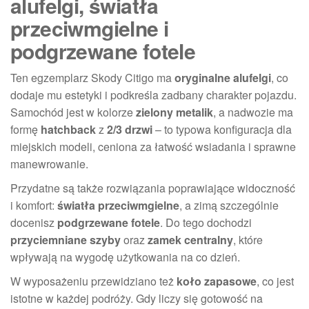
alufelgi, światła
przeciwmgielne i
podgrzewane fotele
Ten egzemplarz Skody Citigo ma
oryginalne alufelgi
, co
dodaje mu estetyki i podkreśla zadbany charakter pojazdu.
Samochód jest w kolorze
zielony metalik
, a nadwozie ma
formę
hatchback
z
2/3 drzwi
– to typowa konfiguracja dla
miejskich modeli, ceniona za łatwość wsiadania i sprawne
manewrowanie.
Przydatne są także rozwiązania poprawiające widoczność
i komfort:
światła przeciwmgielne
, a zimą szczególnie
docenisz
podgrzewane fotele
. Do tego dochodzi
przyciemniane szyby
oraz
zamek centralny
, które
wpływają na wygodę użytkowania na co dzień.
W wyposażeniu przewidziano też
koło zapasowe
, co jest
istotne w każdej podróży. Gdy liczy się gotowość na