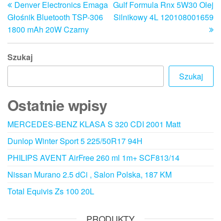
Denver Electronics Emaga
Gulf Formula Rnx 5W30 Olej
wpis
w
wpisu
Głośnik Bluetooth TSP-306
Silnikowy 4L 120108001659
1800 mAh 20W Czarny
Szukaj
Szukaj
Ostatnie wpisy
MERCEDES-BENZ KLASA S 320 CDI 2001 Matt
Dunlop Winter Sport 5 225/50R17 94H
PHILIPS AVENT AirFree 260 ml 1m+ SCF813/14
Nissan Murano 2.5 dCi , Salon Polska, 187 KM
Total Equivis Zs 100 20L
PRODUKTY