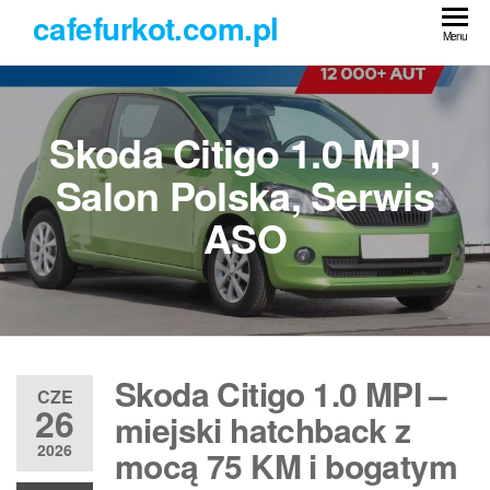
Przejdź
cafefurkot.com.pl
do
Menu
treści
Skoda Citigo 1.0 MPI ,
Salon Polska, Serwis
ASO
Skoda Citigo 1.0 MPI –
CZE
26
miejski hatchback z
2026
mocą 75 KM i bogatym