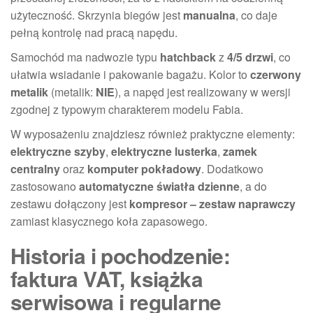
użyteczność. Skrzynia biegów jest
manualna
, co daje
pełną kontrolę nad pracą napędu.
Samochód ma nadwozie typu
hatchback
z
4/5 drzwi
, co
ułatwia wsiadanie i pakowanie bagażu. Kolor to
czerwony
metalik
(metalik:
NIE
), a napęd jest realizowany w wersji
zgodnej z typowym charakterem modelu Fabia.
W wyposażeniu znajdziesz również praktyczne elementy:
elektryczne szyby
,
elektryczne lusterka
,
zamek
centralny
oraz
komputer pokładowy
. Dodatkowo
zastosowano
automatyczne światła dzienne
, a do
zestawu dołączony jest
kompresor – zestaw naprawczy
zamiast klasycznego koła zapasowego.
Historia i pochodzenie:
faktura VAT, książka
serwisowa i regularne