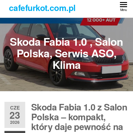
Przejdź
cafefurkot.com.pl
do
Menu
treści
Skoda Fabia 1.0 , Salon
Polska, Serwis ASO,
Klima
Skoda Fabia 1.0 z Salon
CZE
23
Polska – kompakt,
2026
który daje pewność na