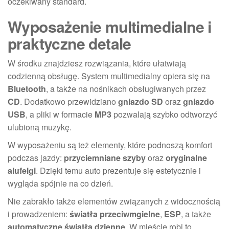
oczekiwany standard.
Wyposażenie multimedialne i
praktyczne detale
W środku znajdziesz rozwiązania, które ułatwiają
codzienną obsługę. System multimedialny opiera się na
Bluetooth
, a także na nośnikach obsługiwanych przez
CD
. Dodatkowo przewidziano
gniazdo SD
oraz
gniazdo
USB
, a pliki w formacie
MP3
pozwalają szybko odtworzyć
ulubioną muzykę.
W wyposażeniu są też elementy, które podnoszą komfort
podczas jazdy:
przyciemniane szyby
oraz
oryginalne
alufelgi
. Dzięki temu auto prezentuje się estetycznie i
wygląda spójnie na co dzień.
Nie zabrakło także elementów związanych z widocznością
i prowadzeniem:
światła przeciwmgielne
,
ESP
, a także
automatyczne światła dzienne
. W mieście robi to