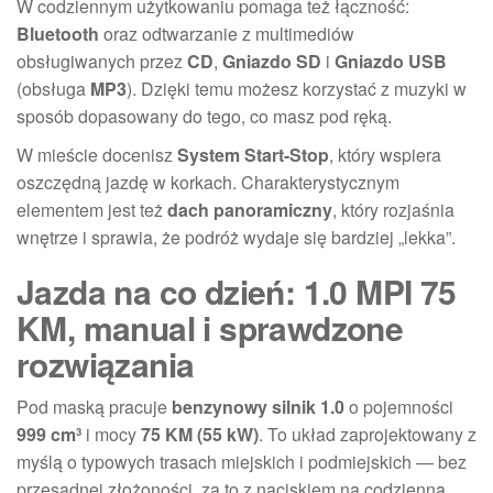
W codziennym użytkowaniu pomaga też łączność:
Bluetooth
oraz odtwarzanie z multimediów
obsługiwanych przez
CD
,
Gniazdo SD
i
Gniazdo USB
(obsługa
MP3
). Dzięki temu możesz korzystać z muzyki w
sposób dopasowany do tego, co masz pod ręką.
W mieście docenisz
System Start-Stop
, który wspiera
oszczędną jazdę w korkach. Charakterystycznym
elementem jest też
dach panoramiczny
, który rozjaśnia
wnętrze i sprawia, że podróż wydaje się bardziej „lekka”.
Jazda na co dzień: 1.0 MPI 75
KM, manual i sprawdzone
rozwiązania
Pod maską pracuje
benzynowy silnik 1.0
o pojemności
999 cm³
i mocy
75 KM (55 kW)
. To układ zaprojektowany z
myślą o typowych trasach miejskich i podmiejskich — bez
przesadnej złożoności, za to z naciskiem na codzienną