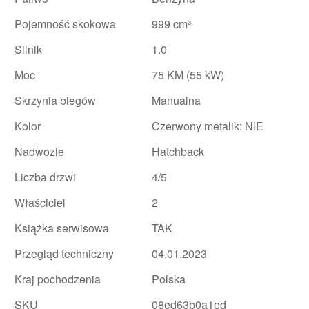
Pojemność skokowa
999 cm³
Silnik
1.0
Moc
75 KM (55 kW)
Skrzynia biegów
Manualna
Kolor
Czerwony metalik: NIE
Nadwozie
Hatchback
Liczba drzwi
4/5
Właściciel
2
Książka serwisowa
TAK
Przegląd techniczny
04.01.2023
Kraj pochodzenia
Polska
SKU
08ed63b0a1ed