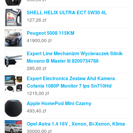
SHELL HELIX ULTRA ECT 5W30 4L
127,26
zł
Peugeot 5008 115KM
41900,00
zł
Expert Line Mechanizm Wycieraczek Silnik
Movano B Master Iii 8200734788
285,00
zł
Expert Electronics Zestaw Ahd Kamera
Cofania 1080P Monitor 7 Ips Sn710Hd
1215,00
zł
Apple HomePod Mini Czarny
493,40
zł
Opel Astra 1.4 16V , Xenon, Bi-Xenon, Klima
30000,00
zł