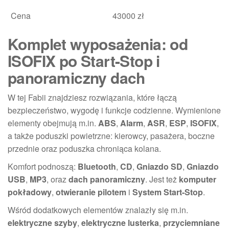
Cena
43000 zł
Komplet wyposażenia: od
ISOFIX po Start-Stop i
panoramiczny dach
W tej Fabii znajdziesz rozwiązania, które łączą
bezpieczeństwo, wygodę i funkcje codzienne. Wymienione
elementy obejmują m.in.
ABS
,
Alarm
,
ASR
,
ESP
,
ISOFIX
,
a także poduszki powietrzne: kierowcy, pasażera, boczne
przednie oraz poduszka chroniąca kolana.
Komfort podnoszą:
Bluetooth
,
CD
,
Gniazdo SD
,
Gniazdo
USB
,
MP3
, oraz
dach panoramiczny
. Jest też
komputer
pokładowy
,
otwieranie pilotem
i
System Start-Stop
.
Wśród dodatkowych elementów znalazły się m.in.
elektryczne szyby
,
elektryczne lusterka
,
przyciemniane