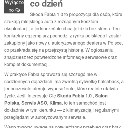
co dzień
Wyłączo
no
Skoda Fabia 1.0 to propozycja dla osób, które
szukają miejskiego auta z rozsądnym kosztem
eksploatacji, a jednocześnie chcą jeździć bez stresu. Ten
konkretny egzemplarz pochodzi z rynku polskiego i został
zakupiony jako nowy u autoryzowanego dealera w Polsce,
co przekłada się na przejrzystą historię. W ogłoszeniu
znajdziesz też potwierdzone informacje serwisowe oraz
komplet dokumentacji.
W praktyce Fabia sprawdza się szczególnie w
codziennych dojazdach: ma zwrotną sylwetkę hatchback, a
jednocześnie oferuje wyposażenie, które realnie ułatwia
życie. Jeśli interesuje Cię
Skoda Fabia 1.0 , Salon
Polska, Serwis ASO, Klima
, to ten samochód jest
dokładnie w tym kierunku — z klimatyzacją i regularnymi
przeglądami w autoryzowanym serwisie.
Warto zwrócić uwagę na potwierdzony przebieg oraz brak