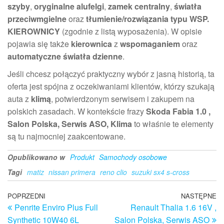
szyby
,
oryginalne alufelgi
,
zamek centralny
,
światła
przeciwmgielne
oraz
tłumienie/rozwiązania typu WSP.
KIEROWNICY
(zgodnie z listą wyposażenia). W opisie
pojawia się także
kierownica
z
wspomaganiem
oraz
automatyczne światła dzienne
.
Jeśli chcesz połączyć praktyczny wybór z jasną historią, ta
oferta jest spójna z oczekiwaniami klientów, którzy szukają
auta z
klimą
, potwierdzonym serwisem i zakupem na
polskich zasadach. W kontekście frazy
Skoda Fabia 1.0 ,
Salon Polska, Serwis ASO, Klima
to właśnie te elementy
są tu najmocniej zaakcentowane.
Opublikowano w
Produkt
Samochody osobowe
Tagi
matiz
nissan primera
reno clio
suzuki sx4 s-cross
Nawigacja
Poprzedni
POPRZEDNI
NASTĘPNE
N
Penrite Enviro Plus Full
Renault Thalia 1.6 16V ,
wpis
w
wpisu
Synthetic 10W40 6L
Salon Polska, Serwis ASO