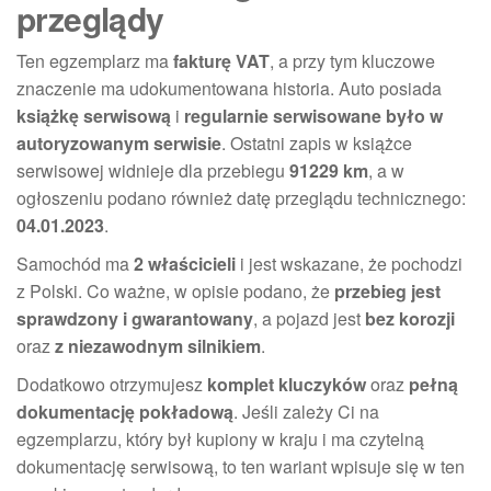
przeglądy
Ten egzemplarz ma
fakturę VAT
, a przy tym kluczowe
znaczenie ma udokumentowana historia. Auto posiada
książkę serwisową
i
regularnie serwisowane było w
autoryzowanym serwisie
. Ostatni zapis w książce
serwisowej widnieje dla przebiegu
91229 km
, a w
ogłoszeniu podano również datę przeglądu technicznego:
04.01.2023
.
Samochód ma
2 właścicieli
i jest wskazane, że pochodzi
z Polski. Co ważne, w opisie podano, że
przebieg jest
sprawdzony i gwarantowany
, a pojazd jest
bez korozji
oraz
z niezawodnym silnikiem
.
Dodatkowo otrzymujesz
komplet kluczyków
oraz
pełną
dokumentację pokładową
. Jeśli zależy Ci na
egzemplarzu, który był kupiony w kraju i ma czytelną
dokumentację serwisową, to ten wariant wpisuje się w ten