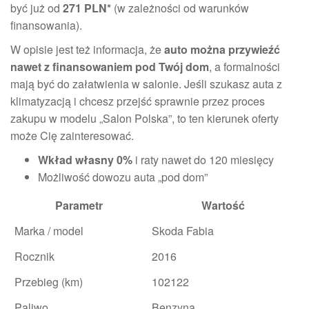
być już od
271 PLN*
(w zależności od warunków
finansowania).
W opisie jest też informacja, że
auto można przywieźć
nawet z finansowaniem pod Twój dom
, a formalności
mają być do załatwienia w salonie. Jeśli szukasz auta z
klimatyzacją i chcesz przejść sprawnie przez proces
zakupu w modelu „Salon Polska”, to ten kierunek oferty
może Cię zainteresować.
Wkład własny 0%
i raty nawet do 120 miesięcy
Możliwość dowozu auta „pod dom”
Parametr
Wartość
Marka / model
Skoda Fabia
Rocznik
2016
Przebieg (km)
102122
Paliwo
Benzyna