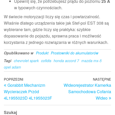
Upewnij się, że potrzebujesz prądu do poziomu
25 A
w typowych czynnościach.
W świecie motoryzacji liczy się czas i powtarzalność.
Właśnie dlatego urządzenia takie jak Stef-pol EST 308 są
wybierane tam, gdzie liczy się praktyka: szybkie
dopasowanie do pojazdu, sprawna praca i możliwość
korzystania z jednego rozwiązania w różnych warunkach.
Opublikowano w
Produkt
Prostowniki do akumulatorów
Tagi
chevrolet spark
cofidis
honda accord 7
mazda mx-5
opel adam
Nawigacja
Poprzedni
POPRZEDNI
NASTĘPNE
N
Gorabbit Mechanizm
Wideorejestrator Kamerka
wpis
w
wpisu
Wycieraczek Przód
Samochodowa Cofania
4L1955023D 4L1955023F
Wideo
Szukaj