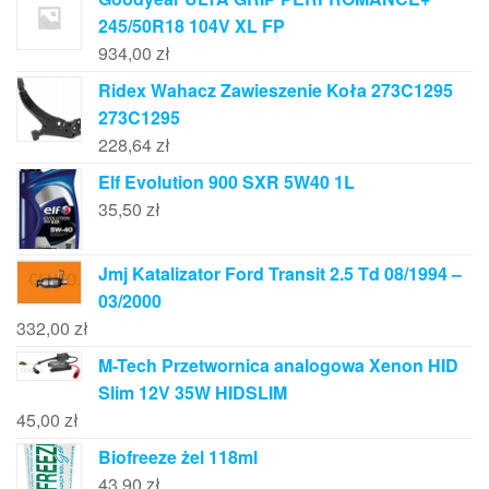
245/50R18 104V XL FP
934,00
zł
Ridex Wahacz Zawieszenie Koła 273C1295
273C1295
228,64
zł
Elf Evolution 900 SXR 5W40 1L
35,50
zł
Jmj Katalizator Ford Transit 2.5 Td 08/1994 –
03/2000
332,00
zł
M-Tech Przetwornica analogowa Xenon HID
Slim 12V 35W HIDSLIM
45,00
zł
Biofreeze żel 118ml
43,90
zł