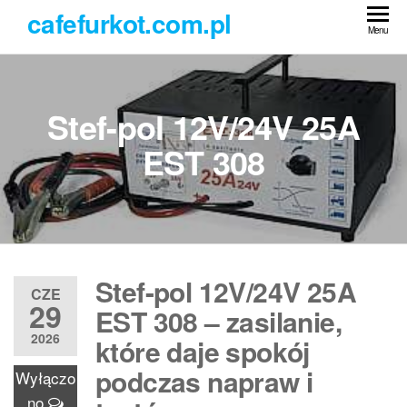
Przejdź
cafefurkot.com.pl
do
Menu
treści
Stef-pol 12V/24V 25A
EST 308
Stef-pol 12V/24V 25A
CZE
29
EST 308 – zasilanie,
2026
które daje spokój
podczas napraw i
Wyłączo
no