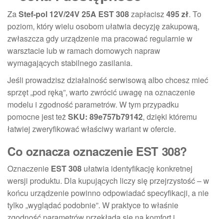
Za
Stef-pol 12V/24V 25A EST 308
zapłacisz
495 zł
. To
poziom, który wielu osobom ułatwia decyzję zakupową,
zwłaszcza gdy urządzenie ma pracować regularnie w
warsztacie lub w ramach domowych napraw
wymagających stabilnego zasilania.
Jeśli prowadzisz działalność serwisową albo chcesz mieć
sprzęt „pod ręką”, warto zwrócić uwagę na oznaczenie
modelu i zgodność parametrów. W tym przypadku
pomocne jest też
SKU: 89e757b79142
, dzięki któremu
łatwiej zweryfikować właściwy wariant w ofercie.
Co oznacza oznaczenie EST 308?
Oznaczenie
EST 308
ułatwia identyfikację konkretnej
wersji produktu. Dla kupujących liczy się przejrzystość – w
końcu urządzenie powinno odpowiadać specyfikacji, a nie
tylko „wyglądać podobnie”. W praktyce to właśnie
zgodność parametrów przekłada się na komfort i