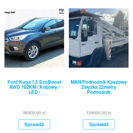
Ford Kuga 1.5 EcoBoost
MAN Podnośnik Koszowy
AWD 182KM / Krajowy /
Zwyżka 22metry
LED /
Podnośnik
96900,00
zł
109000,00
zł
Sprawdź
Sprawdź