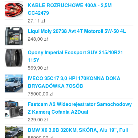
KABLE ROZRUCHOWE 400A - 2,5M
CC42479
27,11
zł
Liqui Moly 20738 Avt 4T Motoroil 5W-50 4L
248,00
zł
Opony Imperial Ecosport SUV 315/40R21
115Y
569,90
zł
IVECO 35C17 3,0 HPI 170KONNA DOKA
BRYGADÓWKA 7OSÓB
75000,00
zł
Fastcam A2 Wideorejestrator Samochodowy
Z Kamerą Cofania A2Dual
229,00
zł
BMW X6 3.0B 320KM, SKÓRA, Alu 19", Full
85900,00
zł