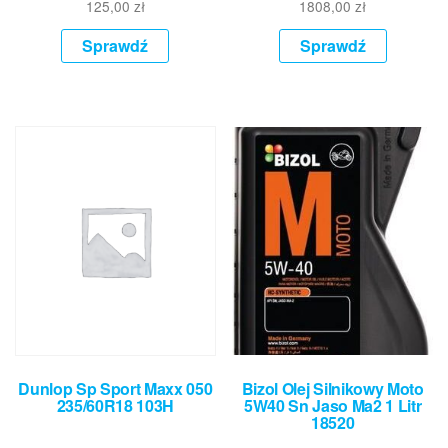
125,00
zł
1808,00
zł
Sprawdź
Sprawdź
Dunlop Sp Sport Maxx 050
Bizol Olej Silnikowy Moto
235/60R18 103H
5W40 Sn Jaso Ma2 1 Litr
18520