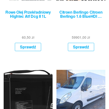
Rowe Olej Przekładniowy
Citroen Berlingo Citroen
Hightec Atf Dcg II 1L
Berlingo 1.6 BlueHDI …
60,50
zł
59901,00
zł
Sprawdź
Sprawdź