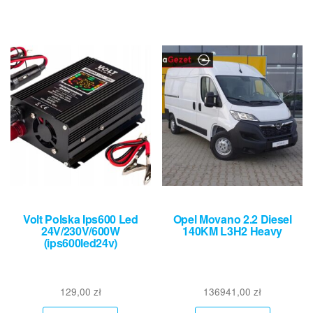
Volt Polska Ips600 Led
Opel Movano 2.2 Diesel
24V/230V/600W
140KM L3H2 Heavy
(ips600led24v)
129,00
zł
136941,00
zł