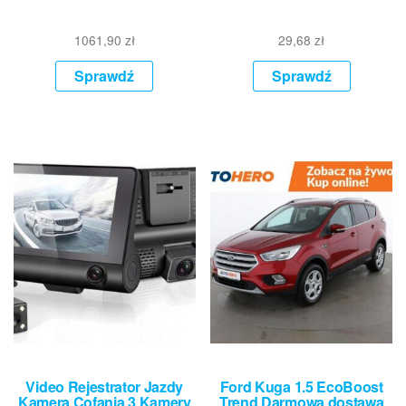
1061,90
zł
29,68
zł
Sprawdź
Sprawdź
Video Rejestrator Jazdy
Ford Kuga 1.5 EcoBoost
Kamera Cofania 3 Kamery
Trend Darmowa dostawa