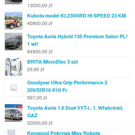
13000,00
zł
Kubota model KL2304WD HI SPEED 23 KM
40900,00
zł
Toyota Auris Hybrid 135 Premium Salon PL!
1 wł!
84900,00
zł
BRITA MicroDisc 3 szt
29,95
zł
Goodyear Ultra Grip Performance 2
205/55R16 91H Fr
597,00
zł
Toyota Auris 1.6 Dual VVT-i , 1. Właściciel,
GAZ
20000,00
zł
Kenwood Pokrywa Misy Robota