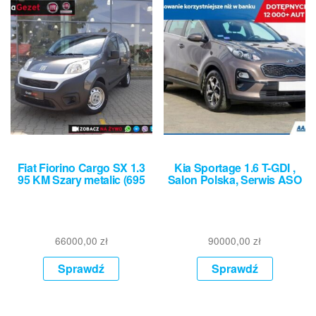
Fiat Fiorino Cargo SX 1.3
Kia Sportage 1.6 T-GDI ,
95 KM Szary metalic (695
Salon Polska, Serwis ASO
66000,00
zł
90000,00
zł
Sprawdź
Sprawdź