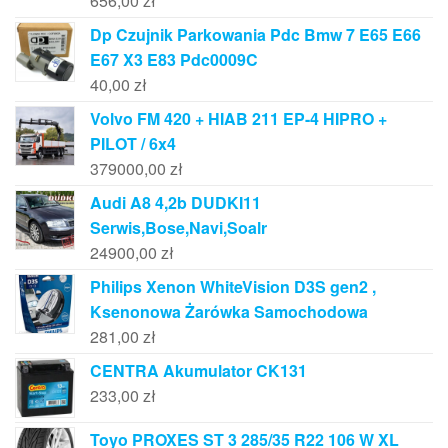
656,00
zł
Dp Czujnik Parkowania Pdc Bmw 7 E65 E66
E67 X3 E83 Pdc0009C
40,00
zł
Volvo FM 420 + HIAB 211 EP-4 HIPRO +
PILOT / 6x4
379000,00
zł
Audi A8 4,2b DUDKI11
Serwis,Bose,Navi,Soalr
24900,00
zł
Philips Xenon WhiteVision D3S gen2 ,
Ksenonowa Żarówka Samochodowa
281,00
zł
CENTRA Akumulator CK131
233,00
zł
Toyo PROXES ST 3 285/35 R22 106 W XL