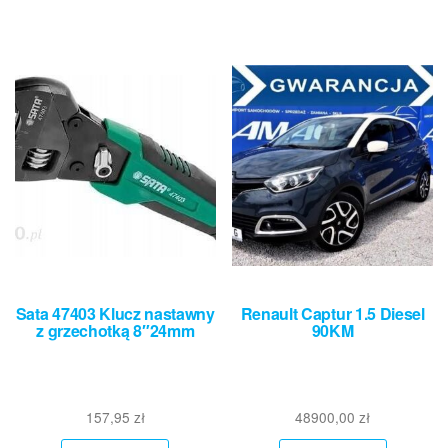
Sata 47403 Klucz nastawny
Renault Captur 1.5 Diesel
z grzechotką 8″24mm
90KM
157,95
zł
48900,00
zł