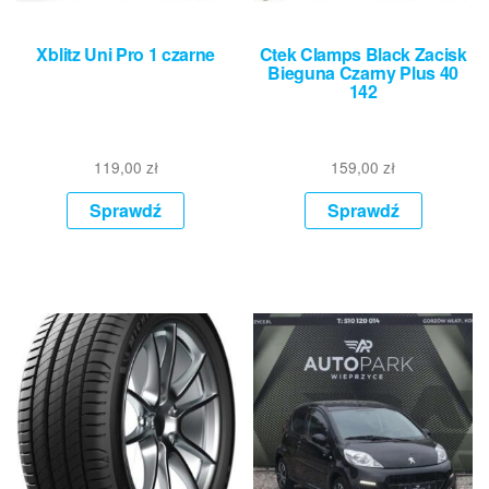
Xblitz Uni Pro 1 czarne
Ctek Clamps Black Zacisk
Bieguna Czarny Plus 40
142
119,00
zł
159,00
zł
Sprawdź
Sprawdź