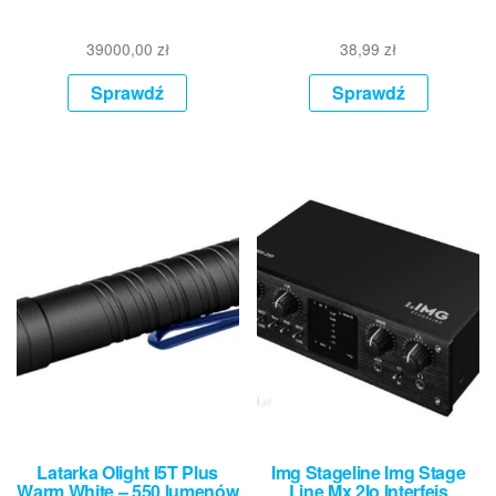
39000,00
zł
38,99
zł
Sprawdź
Sprawdź
Latarka Olight I5T Plus
Img Stageline Img Stage
Warm White – 550 lumenów
Line Mx 2Io Interfejs