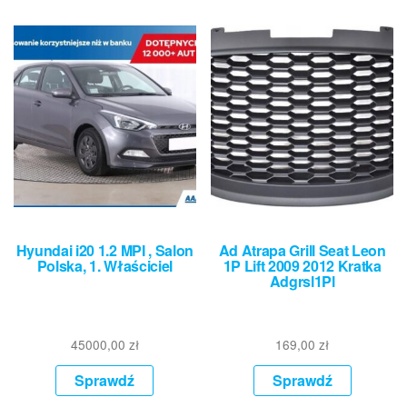
Hyundai i20 1.2 MPI , Salon
Ad Atrapa Grill Seat Leon
Polska, 1. Właściciel
1P Lift 2009 2012 Kratka
Adgrsl1Pl
45000,00
zł
169,00
zł
Sprawdź
Sprawdź