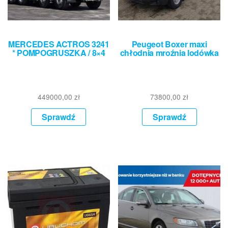
MERCEDES ACTROS 3241
Peugeot Boxer maxi
* POMPOGRUSZKA / 8×4
chłodnia mroźnia lodówka
449000,00
zł
73800,00
zł
Sprawdź
Sprawdź