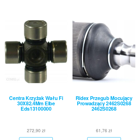
Centra Krzyżak Wału Fi
Ridex Przegub Mocujący
30X82.4Mm Elbe
Prowadzący 2462S0268
Eds13100000
2462S0268
272,90
zł
61,76
zł