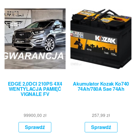
EDGE 2,0DCI 210PS 4X4
Akumulator Kozak Ko740
WENTYLACJA PAMIĘĆ
74Ah/780A Sae 74Ah
VIGNALE FV
99900,00
zł
257,99
zł
Sprawdź
Sprawdź