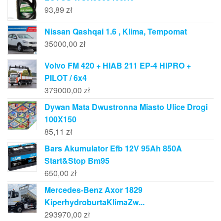
93,89
zł
Nissan Qashqai 1.6 , Klima, Tempomat
35000,00
zł
Volvo FM 420 + HIAB 211 EP-4 HIPRO +
PILOT / 6x4
379000,00
zł
Dywan Mata Dwustronna Miasto Ulice Drogi
100X150
85,11
zł
Bars Akumulator Efb 12V 95Ah 850A
Start&Stop Bm95
650,00
zł
Mercedes-Benz Axor 1829
KiperhydroburtaKlimaZw...
293970,00
zł