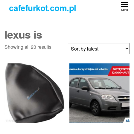
Przejdź
cafefurkot.com.pl
do
Menu
treści
lexus is
Showing all 23 results