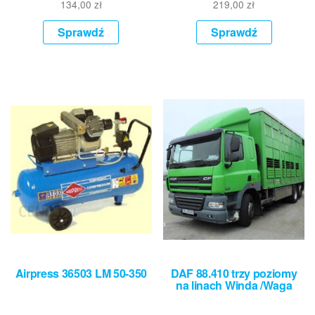
134,00
zł
219,00
zł
Sprawdź
Sprawdź
Airpress 36503 LM 50-350
DAF 88.410 trzy poziomy
na linach Winda /Waga