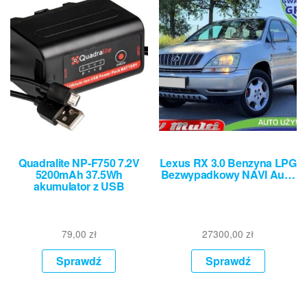
Quadralite NP-F750 7.2V
Lexus RX 3.0 Benzyna LPG
5200mAh 37.5Wh
Bezwypadkowy NAVI Au…
akumulator z USB
79,00
zł
27300,00
zł
Sprawdź
Sprawdź