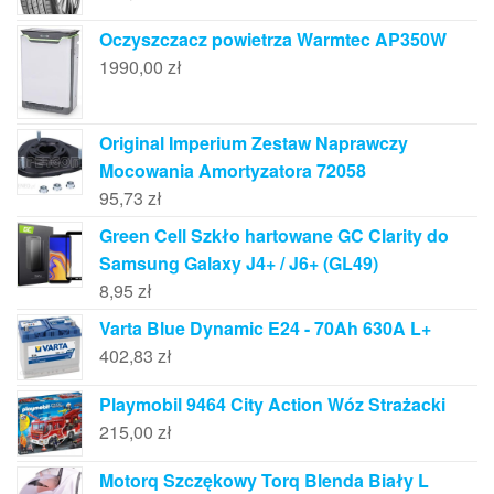
Oczyszczacz powietrza Warmtec AP350W
1990,00
zł
Original Imperium Zestaw Naprawczy
Mocowania Amortyzatora 72058
95,73
zł
Green Cell Szkło hartowane GC Clarity do
Samsung Galaxy J4+ / J6+ (GL49)
8,95
zł
Varta Blue Dynamic E24 - 70Ah 630A L+
402,83
zł
Playmobil 9464 City Action Wóz Strażacki
215,00
zł
Motorq Szczękowy Torq Blenda Biały L