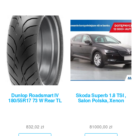
Dunlop Roadsmart IV
Skoda Superb 1.8 TSI ,
180/55R17 73 W Rear TL
Salon Polska, Xenon
832,02
zł
81000,00
zł