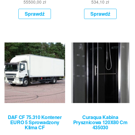
55500,00
zł
534,10
zł
Sprawdź
Sprawdź
DAF CF 75.310 Kontener
Curaqua Kabina
EURO 5 Sprowadzony
Prysznicowa 120X80 Cm
Klima CF
435030