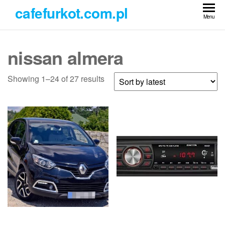
Przejdź
cafefurkot.com.pl
do
Menu
treści
nissan almera
Showing 1–24 of 27 results