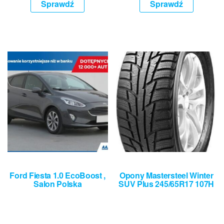
Sprawdź
Sprawdź
Ford Fiesta 1.0 EcoBoost ,
Opony Mastersteel Winter
Salon Polska
SUV Plus 245/65R17 107H