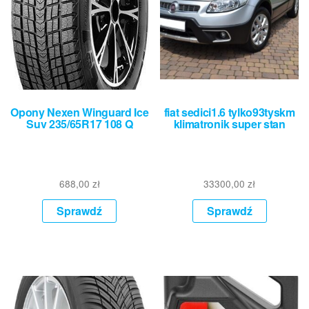
Opony Nexen Winguard Ice
fiat sedici1.6 tylko93tyskm
Suv 235/65R17 108 Q
klimatronik super stan
688,00
zł
33300,00
zł
Sprawdź
Sprawdź